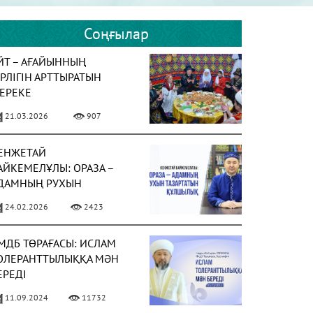
Соңғылар
ЙТ – АҒАЙЫННЫҢ
ІРЛІГІН АРТТЫРАТЫН
ЕРЕКЕ
21.03.2026
907
ЕНЖЕТАЙ
АЙКЕМЕЛҰЛЫ: ОРАЗА –
ДАМНЫҢ РУХЫН
АЗАРТАТЫН ҚҰЛШЫЛЫҚ
24.02.2026
2423
МДБ ТӨРАҒАСЫ: ИСЛАМ
ОЛЕРАНТТЫЛЫҚҚА МӘН
ЕРЕДІ
11.09.2024
11732