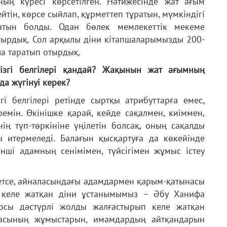
ның күресі көрсетілген. Нәтижесінде жат ағым
тін, көрсе сыйлап, құрметтеп тұратын, мүмкіндігі
атын болды. Одан бөлек мемлекеттік мекеме
тырдық. Сол арқылы діни кітапшаларымызды 200-
а таратып отырдық.
ізгі белгілері қандай? Жақынын жат ағымның
да жүгінуі керек?
і белгілері ретінде сыртқы атрибуттарға емес,
мін. Өкінішке қарай, кейде сақалмен, киіммен,
ің түп-төркініне үңілетін болсақ, оның сақалды
ы итермеледі. Балағын қысқартуға да көкейінде
інші адамның сенімімен, түйсігімен жұмыс істеу
 кетсе, айналасындағы адамдармен қарым-қатынасы
п келе жатқан діни ұстанымымыз – Әбу Ханифа
 осы дәстүрлі жолды жалғастырып келе жатқан
асының жұмыстарын, имамдардың айтқандарын