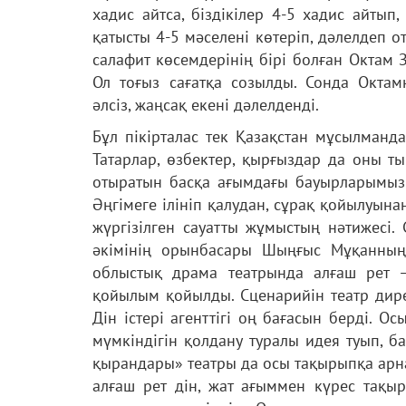
хадис айтса, біздікілер 4-5 хадис айтып,
қатысты 4-5 мәселені көтеріп, дәлелдеп 
салафит көсемдерінің бірі болған Октам
Ол тоғыз сағатқа созылды. Сонда Октамн
әлсіз, жаңсақ екені дәлелденді.
Бұл пікірталас тек Қазақстан мұсылманд
Татарлар, өзбектер, қырғыздар да оны т
отыратын басқа ағымдағы бауырларымыз 
Әңгімеге ілініп қалудан, сұрақ қойылуын
жүргізілген сауатты жұмыстың нәтижесі
әкімінің орынбасары Шыңғыс Мұқанның
облыстық драма театрында алғаш рет 
қойылым қойылды. Сценарийін театр дир
Дін істері агенттігі оң бағасын берді. О
мүмкіндігін қолдану туралы идея туып, б
қырандары» театры да осы тақырыпқа арн
алғаш рет дін, жат ағыммен күрес тақы