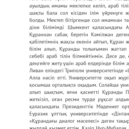
ауылдың имамы мектепке келіп, араб тілін
шақты бала сол кісіден ілім үйренуге
болды. Мектеп бітіргенше сол имамнан т
діни білімімді Шымкент қаласындағы 
Құраннан сабақ беретін Кәмілжан деген
қабілетімнің жақсы екенін айтып, Құран
білім алып, Құранды толығымен жаттап 
себебі араб тілін білмейтінмін. Десе де, 
деңгейге жету үшін араб елдерінде білі
Ливан еліндегі Триполи университетінде «
Алла нәсіп етті. Университетте оқып жү
қосымша орталықта оқыдым. Солайша унив
алып шықтым, яғни қасиетті Құранды Пайғамбарымыздың 
жеткізіп, оған ресми түрде рұқсат алд
қаласындағы Президенттік Мәдениет о
Еуразия ұлттық университетінде «Дінт
«Құрандағы диалог мәселесі» деген тақы
жылдай қызмет еттім. Қазір Нұр-Мүбарак 