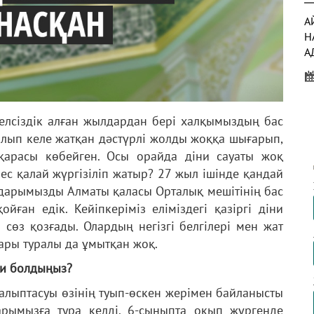
А
H
А
Қ
Қ
әуелсіздік алған жылдардан бері халқымыздың бас
А
олып келе жатқан дәстүрлі жолды жоққа шығарып,
 қарасы көбейген. Осы орайда діни сауаты жоқ
с қалай жүргізіліп жатыр? 27 жыл ішінде қандай
лдарымызды Алматы қаласы Орталық мешітінің бас
Д
йған едік. Кейіпкеріміз еліміздегі қазіргі діни
Ж
 сөз қозғады. Олардың негізгі белгілері мен жат
А
ары туралы да ұмытқан жоқ.
А
ри болдыңыз?
қалыптасуы өзінің туып-өскен жерімен байланысты
дарымызға тура келді. 6-сыныпта оқып жүргенде