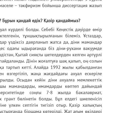
і мәселе – тәкфиризм бойынша диссертация жазып
з? Бұрын қандай едік? Қазір қандаймыз?
ал күрделі болды. Себебі Кеңестік дәуірде өмір
телгенін, тұншықтырылғанын білеміз. Ұстаздар,
ар үздіксіз даярланып жатса да, діни мамандар
ңес одағы ыдырағанда біз діни-рухани вакуумде
ндістан, Қытай сияқты шетелдерден келген әртүрлі
пайдаланды. Дінін жоғалтуға шақ қалып, оң-солын
қа тартып кетті. Алайда 1992 жылы қабылданған
 өзгертіліп, жаңа жағдайдағы ахуал ескеріле
құрылды. Осыдан кейін діни ахуалға мемлекеттік
анушы мамандарды, имамдарды көптеп дайындай
ерситетінде соңғы 7-8 жылда бакалавриат,
к грант бөлінетін болды. Бұл елдегі шиеленісіп
іне үлкен септігін тигізіп отыр. Қазір халықтың
стырғанда біршама көтерілді. Жат ағым өкілдері