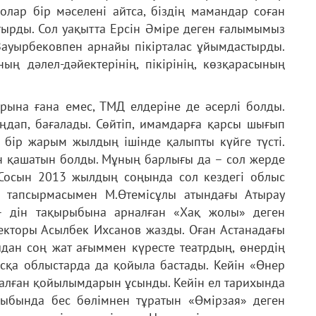
 олар бір мәселені айтса, біздің мамандар соған
отырды. Сол уақытта Ерсін Әміре деген ғалымымыз
 Зауырбековпен арнайы пікірталас ұйымдастырды.
ың дәлел-дәйектерінің, пікірінің, көзқарасының
арына ғана емес, ТМД елдеріне де әсерлі болды.
ыңдап, бағалады. Сөйтіп, имамдарға қарсы шығып
бір жарым жылдың ішінде қалыпты күйге түсті.
ан қашатын болды. Мұның барлығы да – сол жерде
. Сосын 2013 жылдың соңында сол кездегі облыс
 тапсырмасымен М.Өтемісұлы атындағы Атырау
– дін тақырыбына арналған «Хақ жолы» деген
екторы Асылбек Ихсанов жазды. Оған Астанадағы
сыдан соң жат ағыммен күресте театрдың, өнердің
асқа облыстарда да қойыла бастады. Кейін «Өнер
алған қойылымдарын ұсынды. Кейін ел тарихында
рыбында бес бөлімнен тұратын «Өмірзая» деген