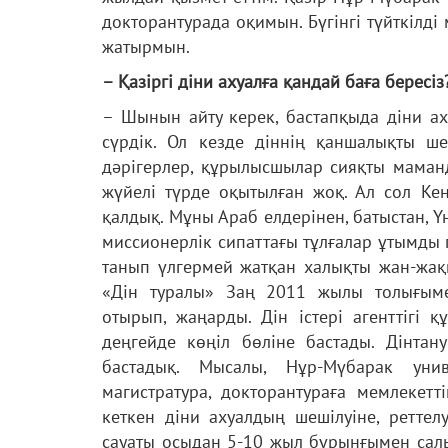
докторантурада оқимын. Бүгінгі түйткілд
жатырмын.
– Қазіргі діни ахуалға қандай баға бересі
– Шынын айту керек, бастапқыда діни аху
сүрдік. Ол кезде діннің қаншалықты шек
дәрігерлер, құрылысшылар сияқты маманд
жүйелі түрде оқытылған жоқ. Ал сол Ке
қалдық. Мұны Араб елдерінен, батыстан, Ү
миссионерлік сипаттағы тұлғалар ұтымды 
танып үлгермей жатқан халықты жан-жақ
«Дін туралы» Заң 2011 жылы толығымен
отырып, жаңарды. Дін істері агенттігі 
деңгейде көңіл бөліне бастады. Дінт
бастадық. Мысалы, Нұр-Мүбарак унив
магистратура, докторантураға мемлекетті
кеткен діни ахуалдың шешілуіне, реттелу
сауаты осыдан 5-10 жыл бұрынғымен салы