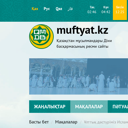
Таң
Күн
Бесін
Қаз
Рус
Qaz
قاز
02:46
04:42
12:25
muftyat.kz
Қазақстан мұсылмандары Діни
басқармасының ресми сайты
ЖАҢАЛЫҚТАР
МАҚАЛАЛАР
ПӘТУА
Басты бет
Мақалалар
Ұлттық дәстүріміз Ислам