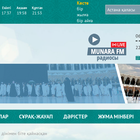
Кесте
Екінті
Ақшам
Құптан
бір
17:37
19:58
21:53
жылға
бір айға
0
2
ЛАР
СҰРАҚ-ЖАУАП
ДӘРІСТЕР
ЖҰМА МІНБЕРІ
 дінімен біте қайнасқан