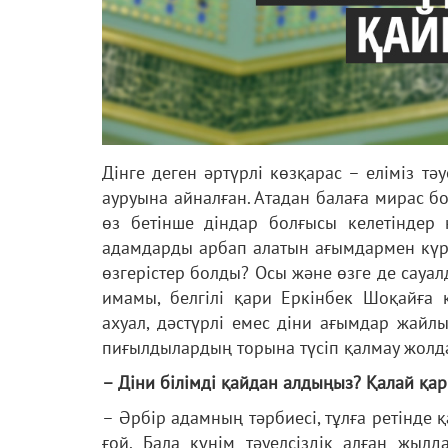
Дінге деген әртүрлі көзқарас – еліміз т
ауруына айналған. Атадан балаға мирас б
өз бетінше діндар болғысы келетіндер
адамдарды арбап алатын ағымдармен күре
өзгерістер болды? Осы және өзге де сауа
имамы, белгілі қари Еркінбек Шоқайға қо
ахуал, дәстүрлі емес діни ағымдар жайлы
пиғылдылардың торына түсіп қалмау жолд
– Діни білімді қайдан алдыңыз? Қалай қа
– Әрбір адамның тәрбиесі, тұлға ретінде 
ғой. Бала күнім тәуелсіздік алған жыл