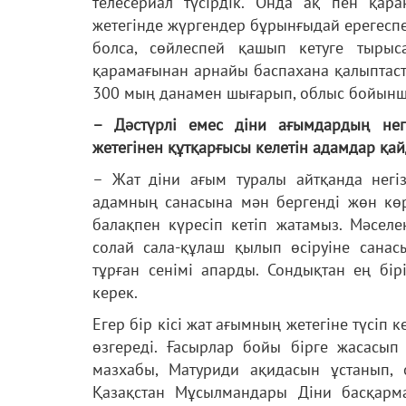
телесериал түсірдік. Онда ақ пен қара
жетегінде жүргендер бұрынғыдай ерегеспей
болса, сөйлеспей қашып кетуге тырыс
қарамағынан арнайы баспахана қалыптас
300 мың данамен шығарып, облыс бойынш
– Дәстүрлі емес діни ағымдардың нег
жетегінен құтқарғысы келетін адамдар қай
– Жат діни ағым туралы айтқанда негізг
адамның санасына мән бергенді жөн көре
балақпен күресіп кетіп жатамыз. Мәселен
солай сала-құлаш қылып өсіруіне санас
тұрған сенімі апарды. Сондықтан ең бір
керек.
Егер бір кісі жат ағымның жетегіне түсіп
өзгереді. Ғасырлар бойы бірге жасасы
мазхабы, Матуриди ақидасын ұстанып,
Қазақстан Мұсылмандары Діни басқарм