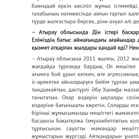
баяғыдай еркін көсіліп жұмыс істемейд
талабының нәтижесінде аяғын тартып қа
түрде жалғастыра берсек, діни ахуал әлі де
– Атырау облысында Дін істері басқа
Еліміздің батыс аймағындағы ағайындар д
қызмет атқарған жылдары қандай еді? Нен
– Атырау облысына 2011 жылғы, 2012 жыл
жағдайда тұрғанда бардық. Ол мешітке 
ағымға бой ұрып кеткен, өте агрессиялық
іс-әрекетке айналдыруға бейім тұрған уақ
тыңдамайтын, дәстүрлі Әбу Ханифа мазха
танытатын. Олар өздерін ықпалды сезі
өздеріне бағынышты көретін. Соларды еск
бірінші жұмысымызды мешіттегі жамағатпе
басшысы Бақытқожа Ізмұханбетовтың қолда
тұрғысынан сауатты мамандар мешітте
жұмыстарын жүргізді. Айтқандарын ұнатп