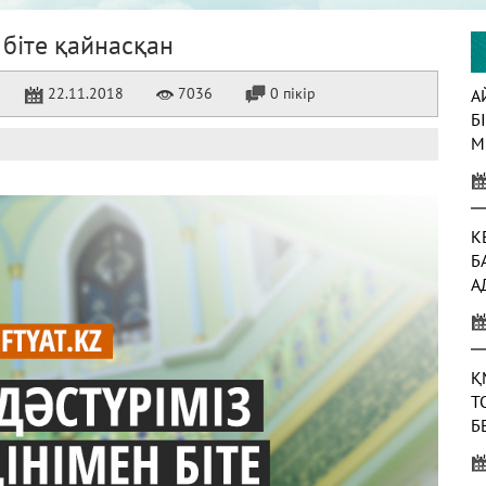
 біте қайнасқан
22.11.2018
7036
0 пікір
А
Б
М
К
Б
А
Т
Қ
Т
Б