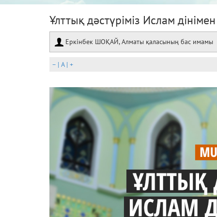
Ұлттық дәстүріміз Ислам дінімен
Еркінбек ШОҚАЙ, Алматы қаласының бас имамы
–
|
A
|
+