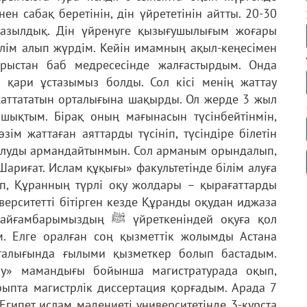
ен сабақ беретінін, дін үйрететінін айтты. 20-30
 жазылдық. Дін үйренуге қызығушылығым жоғары
әлім алып жүрдім. Кейін имамның ақыл-кеңесімен
Арыстан баб медресесінде жалғастырдым. Онда
 қари ұстазымыз болды. Сол кісі менің жаттау
 жаттататын орталығына шақырды. Ол жерде 3 жыл
шықтым. Бірақ оның мағынасын түсінбейтінмін,
өзім жаттаған аяттарды түсініп, түсіндіре білетін
м алуды армандайтынмын. Сол арманым орындалып,
Шариғат. Ислам құқығы» факультетінде білім алуға
ріп, Құранның түрлі оқу жолдары – қырағаттарды
ерситетті бітірген кезде Құранды оқудан иджаза
ﷺ үйреткеніндей оқуға қол
ым. Елге оралған соң қызметтік жолымды Астана
рталығында ғылыми қызметкер болып бастадым.
ану» мамандығы бойынша магистратурада оқып,
рыпта магистрлік диссертация қорғадым. Арада 7
Египет ислам мәдениеті университетінде 3-курста