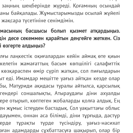
і, заңның шеңберінде жүреді. Қоғамның осындай
лғаны байқалады. Жұмыстарымызды осылай жүйелі
 жақсара түсетініне сенімдімін.
рмасының басшысы болып қызмет атқардыңыз.
ін десе секеммен қарайтын деңгейге жеткен. Сіз
і өзгерте алдыңыз?
ғы лаңкестік оқиғалардан кейін аймақ өте қиын
келетін жамағаттың басым көпшілігі салафиттік
 көзқараспен өмір сүріп жатқан, сол пиғылдарын
ыт еді. Имамдар мешітте уағыз айтқан кезде олар
бы, Матуриди ақидасы туралы айтылса, қарсылық
нгендері соншалықты, Атыраудағы діни ахуалды
ере отырып, көптеген жобаларды қолға алдық. Ең
н жұмыс істеуден бастадық. Сол уақыттағы облыс
уымен, оннан аса білімді, діни тұрғыда, дәстүр
рде тұрақты түрде түсіндіру, уағыз-насихат
аған адамдарды сұхбаттасуға шақырып, олар бір