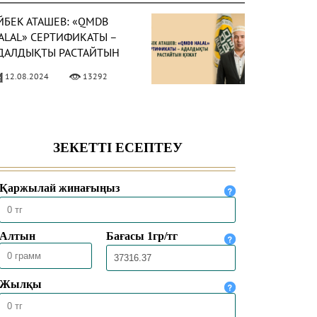
ЙБЕК АТАШЕВ: «QMDB
ALAL» СЕРТИФИКАТЫ –
ДАЛДЫҚТЫ РАСТАЙТЫН
ҰЖАТ
12.08.2024
13292
АЖЫЛЫҚТЫ АТА-
НАСЫМЕН БІРГЕ АТҚАРДЫ
13.07.2024
13572
ӘСТҮРЛІ ДІННІҢ УЫЗЫНА
АРЫҒАН ҰРПАҚ ЖАТ
ҒЫМҒА ТӨТЕП БЕРЕ
ЛАДЫ
06.03.2024
18029