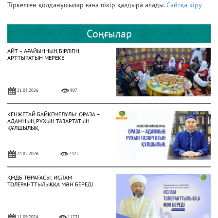
Тіркелген қолданушылар ғана пікір қалдыра алады.
Сайтқа кіру
Соңғылар
АЙТ – АҒАЙЫННЫҢ БІРЛІГІН
АРТТЫРАТЫН МЕРЕКЕ
21.03.2026
907
КЕНЖЕТАЙ БАЙКЕМЕЛҰЛЫ: ОРАЗА –
АДАМНЫҢ РУХЫН ТАЗАРТАТЫН
ҚҰЛШЫЛЫҚ
24.02.2026
2422
ҚМДБ ТӨРАҒАСЫ: ИСЛАМ
ТОЛЕРАНТТЫЛЫҚҚА МӘН БЕРЕДІ
11.09.2024
11731