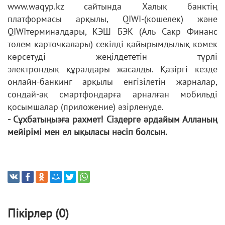
www.waqyp.kz сайтында
Халық банктің
платформасы арқылы, QIWI-(кошелек) және
QIWIтерминалдары,
КЭШ БЭК (Аль Сакр Финанс
төлем карточкалары)
секілді қайырымдылық көмек
көрсетуді жеңілдететін түрлі
электрондық
құралдары жасалды. Қазіргі кезде
онлайн-банкинг арқылы енгізілетін
жарналар,
сондай-ақ смартфондарға арналған мобильді
қосымшалар
(приложение) әзірленуде.
- Сұхбатыңызға рахмет! Сіздерге әрдайым Алланың
мейірімі мен ел
ықыласы нәсіп болсын.
Пікірлер (0)