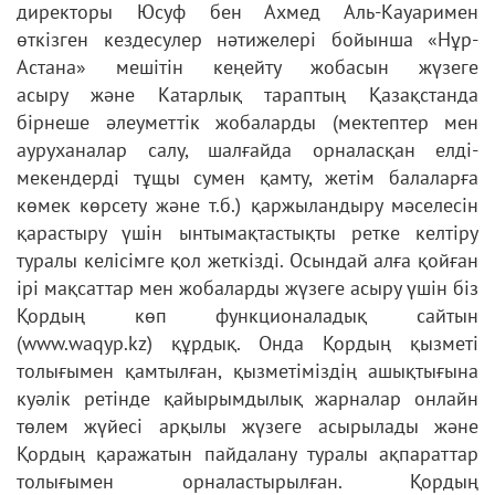
директоры Юсуф бен Ахмед Аль-Кауаримен
өткізген кездесулер
нәтижелері бойынша «Нұр-
Астана» мешітін кеңейту жобасын жүзеге
асыру
және Катарлық тараптың Қазақстанда
бірнеше әлеуметтік жобаларды
(мектептер мен
ауруханалар салу, шалғайда орналасқан елді-
мекендерді
тұщы сумен қамту, жетім балаларға
көмек көрсету және т.б.) қаржыландыру
мәселесін
қарастыру үшін ынтымақтастықты ретке келтіру
туралы келісімге
қол жеткізді. Осындай алға қойған
ірі мақсаттар мен жобаларды жүзеге
асыру үшін біз
Қордың көп функционаладық сайтын
(www.waqyp.kz)
құрдық. Онда Қордың қызметі
толығымен қамтылған, қызметіміздің
ашықтығына
куәлік ретінде қайырымдылық жарналар онлайн
төлем жүйесі
арқылы жүзеге асырылады және
Қордың қаражатын пайдалану туралы
ақпараттар
толығымен орналастырылған. Қордың