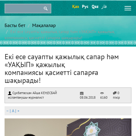
Қаз
Рус
Qaz
قاز
Togg
navi
Басты бет
Мақалалар
Екі есе сауапты қажылық сапар һәм «УАҚЫП» қажылық
компаниясы қасиетті сапарға шақырады!
Екі есе сауапты қажылық сапар һәм
«УАҚЫП» қажылық
компаниясы қасиетті сапарға
шақырады!
Сұхбаттасқан Айша КЕҢЕСБАЙ
0
исламтанушы-журналист
08.06.2018
6160
пікір
–
|
A
|
+