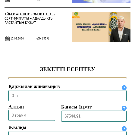
АЙБЕК АТАШЕВ: «QMDB HALAL»
СЕРТИФИКАТЫ – АДАЛДЫҚТЫ
РАСТАЙТЫН ҚҰЖАТ
12.08.2024
13291
ҚАЖЫЛЫҚТЫ АТА-АНАСЫМЕН БІРГЕ
АТҚАРДЫ
13.07.2024
13572
ДӘСТҮРЛІ ДІННІҢ УЫЗЫНА
ЖАРЫҒАН ҰРПАҚ ЖАТ АҒЫМҒА
ТӨТЕП БЕРЕ АЛАДЫ
06.03.2024
18027