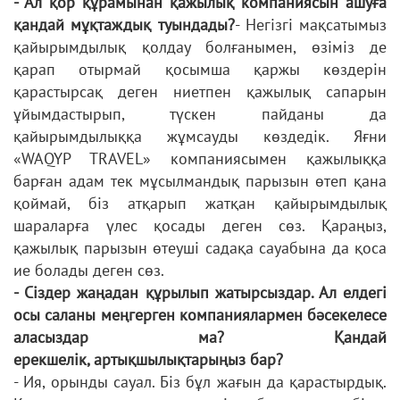
- Ал қор құрамынан қажылық компаниясын ашуға
қандай мұқтаждық
туындады?
- Негізгі мақсатымыз
қайырымдылық қолдау болғанымен, өзіміз де
қарап
отырмай қосымша қаржы көздерін
қарастырсақ деген ниетпен қажылық
сапарын
ұйымдастырып, түскен пайданы да
қайырымдылыққа жұмсауды
көздедік. Яғни
«WAQYP TRAVEL» компаниясымен қажылыққа
барған адам
тек мұсылмандық парызын өтеп қана
қоймай, біз атқарып жатқан
қайырымдылық
шараларға үлес қосады деген сөз. Қараңыз,
қажылық
парызын өтеуші садақа сауабына да қоса
ие болады деген сөз.
- Сіздер жаңадан құрылып жатырсыздар. Ал елдегі
осы саланы меңгерген
компаниялармен бәсекелесе
аласыздар ма? Қандай
ерекшелік,
артықшылықтарыңыз бар?
- Ия, орынды сауал. Біз бұл жағын да қарастырдық.