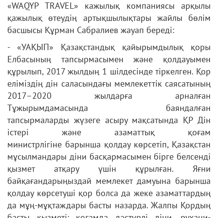
«WAQYP
TRAVEL» кажылық компаниясы арқылы
қажылық өтеудің
артықшылықтары жайлы бөлім
басшысы Құрман Сабралиев жауап
береді:
- «УАҚЫП» Қазақстандық қайырымдылық қоры
Елбасының
тапсырмасымен және қолдауымен
құрылып, 2017 жылдың 1 шілдесінде
тіркелген. Қор
еліміздің дін саласындағы мемлекеттік саясатының
2017–
2020 жылдарға арналған
Тұжырымдамасында баяндалған
тапсырмаларды
жүзеге асыру мақсатында ҚР Дін
істері және азаматтық қоғам
министрлігіне
барынша қолдау көрсетіп, Қазақстан
мұсылмандары діни басқармасымен
бірге белсенді
қызмет атқару үшін құрылған. Яғни
байқағандарыңыздай
мемлекет дамуына барынша
қолдау көрсетуші қор болса да жеке
азаматтардың
да мұң-мұқтаждары басты назарда. Жалпы Қордың
басты
қызметі: қоғамда дәстүрлі діни, рухани-