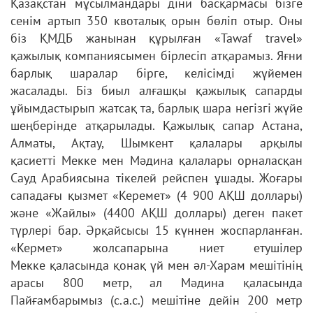
Қазақстан мұсылмандары
діни басқармасы бізге
сенім артып 350 квоталық орын бөліп отыр. Оны
біз
ҚМДБ жанынан құрылған «Tawaf travel»
қажылық компаниясымен бірлесіп
атқарамыз. Яғни
барлық шаралар бірге, келісімді жүйемен
жасалады. Біз
биыл алғашқы қажылық сапарды
ұйымдастырып жатсақ та, барлық шара
негізгі жүйе
шеңберінде атқарылады.
Қажылық сапар Астана,
Алматы, Ақтау, Шымкент қалалары арқылы
қасиетті
Мекке мен Мәдина қалалары орналасқан
Сауд Арабиясына тікелей рейспен
ұшады. Жоғары
сападағы қызмет «Керемет» (4 900 АҚШ доллары)
және
«Жайлы» (4400 АҚШ доллары) деген пакет
түрлері бар. Әрқайсысы 15
күннен жоспарланған.
«Кермет» жолсапарына ниет етушілер
Мекке
қаласында қонақ үй мен әл-Харам мешітінің
арасы 800 метр, ал Мәдина
қаласында
Пайғамбарымыз (с.а.с.) мешітіне дейін 200 метр