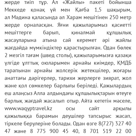
жерде тиіп тұр.
Ал «Жайлы» пакеті бойынша
Меккеде қонақ үй мен Қағба 1,5 шақырым,
ал
Мәдина қаласында әл Харам мешітінен 250 метр
жерде орналасқан. Яғни
қажыларымыз қасиетті
мешіттерге барып, қиналмай құлшылық
жасауларына
атына сай керемет әрі жайлы
жағдайда мүмкіндіктер қарастырылған. Одан
бөлек
2 мезгіл тағам (швед столы), қажыларымызға қазақи
үлгіде ұлттық
оюларымен арнайы киімдер, ҚМДБ
тарапынан арнайы жолсерік жетекшілер,
жоғары
анаттағы дәрігерлер, тарихи жерлерге зиярат, жол
және қол
сөмкелер барлығы беріледі. Қажылардың
еш алаңсыз Алла алдындағы
құлшылықтарын өтеуге
барлық жағдай жасалып отыр.
Айта кететін мәселе,
www.waqyptravel.kz осы сайт арқылы
қажылыққа
барамын деушілер тапсырыс жасап,
тіркеле берулеріне болады. Одан өзге
8(727) 327 40
47 және 8 775 900 45 40, 8 701 519 22 00