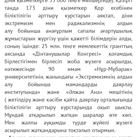
діни қызметкерге 55 000 теңге
мөлшерінде). Қазіргі
таңда 173 діни қызметкер Қор есебінен
біліктілігін
арттыру курстарын аяқтап, діни
экстремизм мен радикализмнің алдын
алу
бойынша анағұрлым сапалы ағартушылық
жұмыстарын жүргізу үшін қажетті
білімдерін алды,
соның ішінде: 25 млн. теңге мемлекеттік гранттың
аясында
«Дінтанушылар Конгресі» қоғамдық
бірлестігімен бірлесіп жоба жүзеге
асырылды,
нәтижесінде 90 имам «Нұр-Мүбарак»
университетінің жанындағы
«Экстремизмнің алдын
алу бойынша мамандарды даярлау
институтында»
және «Әлжан Ана» мешітінің
(
жетілдіру және кәсіби қайта даярлау орталығында
біліктілігін арттыру
курстарында оқып шықты.
Мұндай атқарылып жатқан шаралар өте көп.
Мен
жалпы ауқымды түрде жүйелі жүзеге
асырылып жатқандарына тоқталып
отырмын.