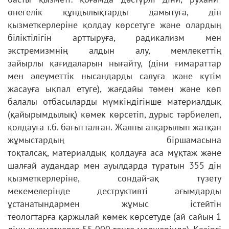
өнегелік құндылықтарды дамытуға,
дін
қызметкерлеріне қолдау көрсетуге және олардың
біліктілігін арттыруға,
радикализм мен
экстремизмнің алдын алу, мемлекеттің
зайырлы
қағидаларын нығайту, (діни ғимараттар
мен әлеуметтік нысандарды салуға
және күтім
жасауға ықпал етуге), жағдайы төмен және көп
балалы
отбасыларды мүмкіндігінше материалдық
(қайырымдылық) көмек көрсетіп,
дурыс тәрбиелеп,
қолдауға т.б. бағытталған.
Жалпы атқарылып жатқан
жұмыстардың біршамасына
тоқталсақ,
материалдық қолдауға аса мұқтаж және
шалғай аудандар мен ауылдарда
тұратын 355 дін
қызметкерлеріне, сондай-ақ түзету
мекемелерінде
деструктивті ағымдарды
ұстанатындармен жұмыс істейтін
теологтарға
қаржылай көмек көрсетуде (ай сайын 1