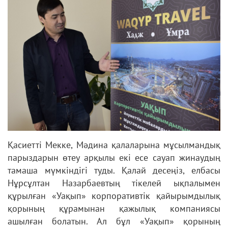
Қасиетті Мекке, Мәдина қалаларына мұсылмандық
парыздарын
өтеу арқылы екі есе сауап жинаудың
тамаша мүмкіндігі туды. Қалай
десеңіз, елбасы
Нұрсұлтан Назарбаевтың тікелей ықпалымен
құрылған
«Уақып» корпоративтік қайырымдылық
қорының құрамынан қажылық
компаниясы
ашылған болатын. Ал бұл «Уақып» қорының