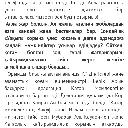
телефондары қызмет
етеді. Біз де Алла разылығы
үшін елге, дінімізге қызметке бар
ынтаықыласымызбен
бел буып отырмыз!
-Алла жар болсын. Ал жалпы аталған жобалардан
өзге қандай жаңа
бастамалар бар. Сондай-ақ
«Уақып» қорына үлес қосамын деген
адамдарға
қандай мүмкіндіктер ұсынар едіңіздер? Өйткені
қоғам болған
соң түрлі жағдайлармен
қайырымдылығын тиісті жерге жеткізе
алмай
қалатындар болады...
- Орынды, биылғы ақпан айында ҚР Дін істері және
азаматтық қоғам вицеминистрі
Берік Арын
басқарған делегация Катар Мемлекетіне
іссапармен
барған еді. Делегация құрамында Қор
Президенті Қайрат Айтбай мырза да
болды. Катар
мемлекетінің Вакуф және Ислам істері жөніндегі
министрі Гайс
бен Мубарак Аль-Кауаримен және
Катарлық қайырымдылық қорының
атқарушы