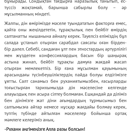
бұйырады. Сондықтан тағдырға наразылық танытып, ес-
түссіз жоқтамай, барынша сабырлы болу – әр
мұсылманның міндеті.
Жалпы, дін өмірімізде мәселе туындататын факторға емес,
қайта оны жеңілдететін, тұрақтылық пен бейбіт өмірдің
салтанатты нышанына айналу керек. Тәуелсіз еліміздің бұл
салада ұстанып отырған сарабдал саясаты оған бірден-
бір дәлел. Себебі, сандаған ұлт пен этностардың әртүрлілігі
мен жүздеген конфессиялардың басын бір шаңырақ
астына жинап, бейбіт тұрақты дамуға жағдай жасап
отырған мемлекетпіз. Бір ғана мұсылман қауымының
арасындағы түсінбеушіліктердің пайда болуы елдігімізге
ұятты. Салт санамыз бен руханиятымызбен, ғасырларды
тоғыстырған тарихымызда дін мәселесіне келгенде
алауыздық пен асыра сілтеу болмаған. Ешқандай да діліміз
бен дінімізге жат діни ағымдардың тұрмысымыз бен
салтымызға айтар немесе нұсқар жағдайы болмау керек,
түптің түбінде айтылған мәселелер бойынша ортақ
мәмлеге келеріміз анық.
-Рухани әңгімеңізге Алла разы болсын!