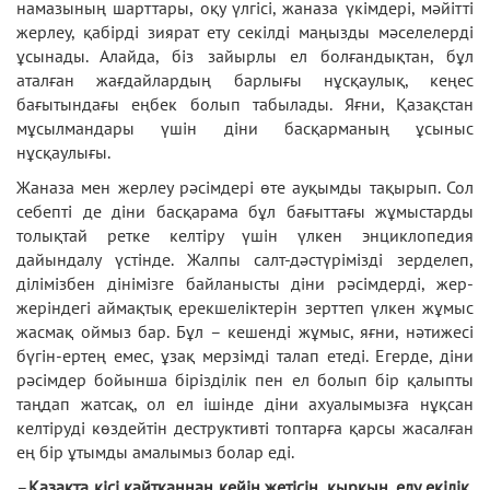
намазының шарттары, оқу үлгісі, жаназа үкімдері, мәйітті
жерлеу, қабірді зиярат ету секілді маңызды мәселелерді
ұсынады. Алайда, біз зайырлы ел болғандықтан, бұл
аталған жағдайлардың барлығы нұсқаулық, кеңес
бағытындағы еңбек болып табылады. Яғни, Қазақстан
мұсылмандары үшін діни басқарманың ұсыныс
нұсқаулығы.
Жаназа мен жерлеу рәсімдері өте ауқымды тақырып. Сол
себепті де діни басқарама бұл бағыттағы жұмыстарды
толықтай ретке келтіру үшін үлкен энциклопедия
дайындалу үстінде. Жалпы салт-дәстүрімізді зерделеп,
ділімізбен дінімізге байланысты діни рәсімдерді, жер-
жеріндегі аймақтық ерекшеліктерін зерттеп үлкен жұмыс
жасмақ оймыз бар. Бұл – кешенді жұмыс, яғни, нәтижесі
бүгін-ертең емес, ұзақ мерзімді талап етеді. Егерде, діни
рәсімдер бойынша бірізділік пен ел болып бір қалыпты
таңдап жатсақ, ол ел ішінде діни ахуалымызға нұқсан
келтіруді көздейтін деструктивті топтарға қарсы жасалған
ең бір ұтымды амалымыз болар еді.
–
Қазақта кісі қайтқаннан кейін жетісін, қырқын, елу екілік,