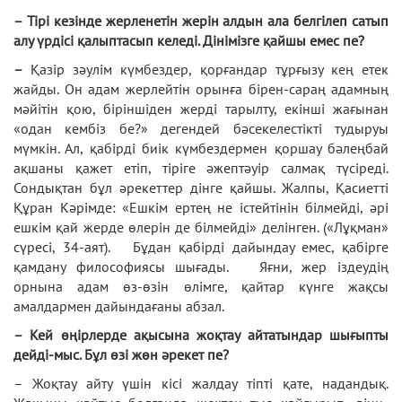
– Тірі кезінде жерленетін жерін алдын ала белгілеп сатып
алу үрдісі қалыптасып келеді. Дінімізге қайшы емес пе?
–
Қазір зәулім күмбездер, қорғандар тұрғызу кең етек
жайды. Он адам жерлейтін орынға бірен-сараң адамның
мәйітін қою, біріншіден жерді тарылту, екінші жағынан
«одан кембіз бе?» дегендей бәсекелестікті тудыруы
мүмкін. Ал, қабірді биік күмбездермен қоршау бәлеңбай
ақшаны қажет етіп, тіріге әжептәуір салмақ түсіреді.
Сондықтан бұл әрекеттер дінге қайшы. Жалпы, Қасиетті
Құран Кәрімде: «Ешкім ертең не істейтінін білмейді, әрі
ешкім қай жерде өлерін де білмейді» делінген. («Лұқман»
сүресі, 34-аят). Бұдан қабірді дайындау емес, қабірге
қамдану философиясы шығады. Яғни, жер іздеудің
орнына адам өз-өзін өлімге, қайтар күнге жақсы
амалдармен дайындағаны абзал.
– Кей өңірлерде ақысына жоқтау айтатындар шығыпты
дейді-мыс. Бұл өзі жөн әрекет пе?
– Жоқтау айту үшін кісі жалдау тіпті қате, надандық.