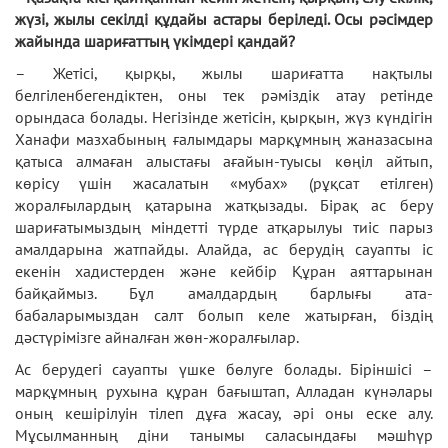
жүзі, жылы секілді құдайы астары беріледі. Осы рәсімдер
жайында шариғаттың үкімдері қандай?
– Жетісі, қырқы, жылы шариғатта нақтылы
белгіленбегендіктен, оны тек рәміздік атау ретінде
орындаса болады. Негізінде жетісін, қырқын, жүз күндігін
Ханафи мазхабының ғалымдары марқұмның жаназасына
қатыса алмаған алыстағы ағайын-туысы көңіл айтып,
көрісу үшін жасалатын «мубах» (рұқсат етілген)
жоралғылардың қатарына жатқызады. Бірақ ас беру
шариғатымыздың міндетті түрде атқарылуы тиіс парыз
амалдарына жатпайды. Алайда, ас берудің сауапты іс
екенін хадистерден және кейбір Құран аяттарынан
байқаймыз. Бұл амалдардың барлығы ата-
бабаларымыздан салт болып келе жатырған, біздің
дәстүрімізге айналған жөн-жоралғылар.
Ас берудегі сауапты үшке бөлуге болады. Біріншісі –
марқұмның рухына құран бағыштап, Алладан күнәлары
оның кешірілуін тілеп дұға жасау, әрі оны еске алу.
Мұсылманның діни танымы саласындағы мәшһүр