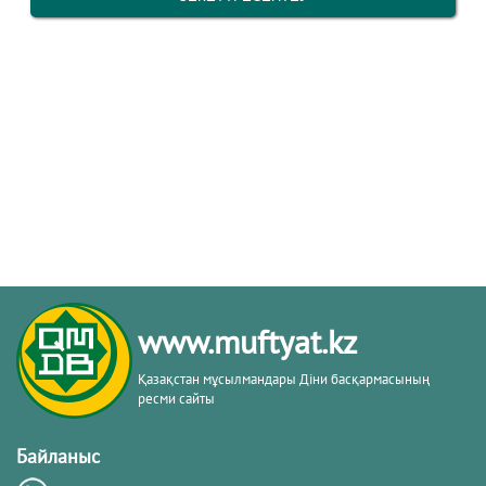
www.muftyat.kz
Қазақстан мұсылмандары Діни басқармасының
ресми сайты
Байланыс