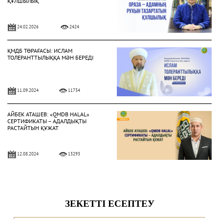
ҚҰЛШЫЛЫҚ
24.02.2026
2424
ҚМДБ ТӨРАҒАСЫ: ИСЛАМ
ТОЛЕРАНТТЫЛЫҚҚА МӘН БЕРЕДІ
11.09.2024
11734
АЙБЕК АТАШЕВ: «QMDB HALAL»
СЕРТИФИКАТЫ – АДАЛДЫҚТЫ
РАСТАЙТЫН ҚҰЖАТ
12.08.2024
13293
ҚАЖЫЛЫҚТЫ АТА-АНАСЫМЕН БІРГЕ
АТҚАРДЫ
13.07.2024
13572