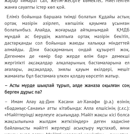
жарар ғимарат сал, жетім-жесірге көмектес. Ниеттенген
жанға сауапты істер көп қой.
Еліміз бойынша баршаға тиімді болатын Құдайы астың
ортақ мәзірін әзірлеп, көпшілік қауымға ұсынған
болатынбыз. Алайда, жоғарыда айтқанымдай ҚМДБ
мұндай ас берудің жалпыға ортақ мәзірін бекітіп,
дастарқанды сол бойынша жаюды халыққа міндеттей
алмайды. Діни басқарманың ондай құзыреті жоқ.
Дегенмен де «өмір бар жерде өлім бар» демекші
жергілікті ақсақалдар алқаларының бастамаларына ел
ағалары, ақсақалдар, зиялы қауым өкілдері, мешіт
жамағаты бұл бастамаға үлкен қолдау көрсетіп жатыр.
– Асты мүрде шықпай тұрып, әлде жаназа оқылған соң
берген дұрыс па?
– Имам Алау ад-Дин Касани әл-Ханафи (р.а.) өзінің
«Бәдәиъус-Санаиъ» атты кітабында: Алла елшісінің (с.ғ.с.):
«Мәйіттеріңді жерлеуге асығыңдар. Мәйіт жақсы кісі болса
жақсылығына жылдам жеткізіңдер» деген хадисіне
байланысты мәйітті жерлеуді асықтыру мұстахаб, яғни