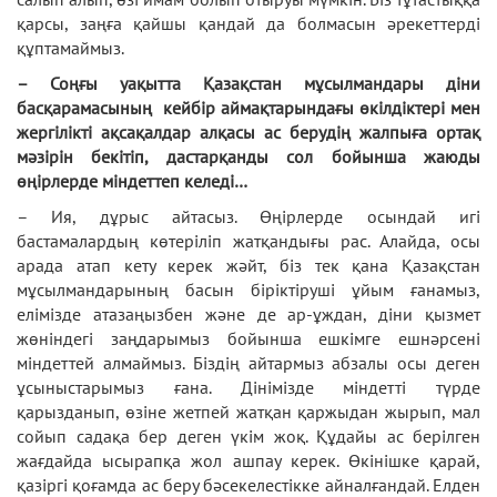
қарсы, заңға қайшы қандай да болмасын әрекеттерді
құптамаймыз.
– Соңғы уақытта Қазақстан мұсылмандары діни
басқарамасының кейбір аймақтарындағы өкілдіктері мен
жергілікті ақсақалдар алқасы ас берудің жалпыға ортақ
мәзірін бекітіп, дастарқанды сол бойынша жаюды
өңірлерде міндеттеп келеді…
– Ия, дұрыс айтасыз. Өңірлерде осындай игі
бастамалардың көтеріліп жатқандығы рас. Алайда, осы
арада атап кету керек жәйт, біз тек қана Қазақстан
мұсылмандарының басын біріктіруші ұйым ғанамыз,
елімізде атазаңызбен және де ар-ұждан, діни қызмет
жөніндегі заңдарымыз бойынша ешкімге ешнәрсені
міндеттей алмаймыз. Біздің айтармыз абзалы осы деген
ұсыныстарымыз ғана. Дінімізде міндетті түрде
қарызданып, өзіне жетпей жатқан қаржыдан жырып, мал
сойып садақа бер деген үкім жоқ. Құдайы ас берілген
жағдайда ысырапқа жол ашпау керек. Өкінішке қарай,
қазіргі қоғамда ас беру бәсекелестікке айналғандай. Елден