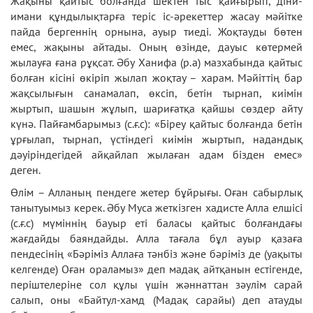
Жақыны қайтыс болғанда шектен тыс қайғырып, діни-
имани құндылықтарға теріс іс-әрекеттер жасау мәйітке
пайда бергеннің орнына, ауыр тиеді. Жоқтауды бөтен
емес, жақыны айтады. Оның өзінде, дауыс көтермей
жылауға ғана рұқсат. Әбу Ханифа (р.а) мазхабында қайтыс
болған кісіні өкіріп жылап жоқтау – харам. Мәйіттің бар
жақсылығын санамалап, өксіп, бетін тырнап, киімін
жыртып, шашын жұлып, шариғатқа қайшы сөздер айту
күнә. Пайғамбарымыз (с.ғ.с): «Біреу қайтыс болғанда бетін
ұрғылап, тырнап, үстіндегі киімін жыртып, надандық
дәуіріндегідей айқайлап жылаған адам бізден емес»
деген.
Өлім – Алланың пендеге жетер бұйрығы. Оған сабырлық
танытуымыз керек. Әбу Муса жеткізген хадисте Алла елшісі
(с.ғ.с) мүміннің бауыр еті баласы қайтыс болғандағы
жағдайды баяндайды. Алла тағала бұл ауыр қазаға
пендесінің «Бәріміз Аллаға тәнбіз және бәріміз де (уақыты
келгенде) Оған ораламыз» деп мадақ айтқанын естігенде,
періштелеріне сол құлы үшін жәннаттан зәулім сарай
салып, оны «Байтул-хамд (Мадақ сарайы) деп атауды