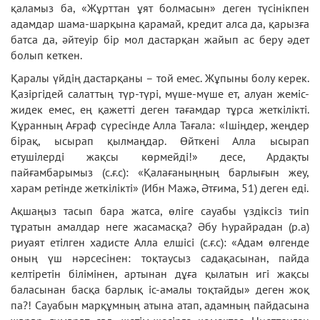
қаламыз ба, «Жұрттан ұят болмасын» деген түсінікпен
адамдар шама-шарқына қарамай, кредит алса да, қарызға
батса да, әйтеуір бір мол дастарқан жайып ас беру әдет
болып кеткен.
Қаралы үйдің дастарқаны – той емес. Жұпыны болу керек.
Қазіргідей салаттың түр-түрі, мүше-мүше ет, алуан жеміс-
жидек емес, ең қажетті деген тағамдар тұрса жеткілікті.
Құранның Ағраф сүресінде Алла Тағала: «Ішіңдер, жеңдер
бірақ, ысырап қылмаңдар. Өйткені Алла ысырап
етушілерді жақсы көрмейді!» десе, Ардақты
пайғамбарымыз (с.ғ.с): «Қалағаныңның барлығын жеу,
харам ретінде жеткілікті» (Ибн Мажә, Әтғима, 51) деген еді.
Ақшаңыз тасып бара жатса, өліге сауабы үздіксіз тиіп
тұратын амалдар неге жасамасқа? Әбу Һурайрадан (р.а)
риуаят етілген хадисте Алла елшісі (с.ғ.с): «Адам өлгенде
оның үш нәрсесінен: тоқтаусыз садақасынан, пайда
келтіретін білімінен, артынан дұға қылатын игі жақсы
баласынан басқа барлық іс-амалы тоқтайды» деген жоқ
па?! Сауабын марқұмның атына атап, адамның пайдасына