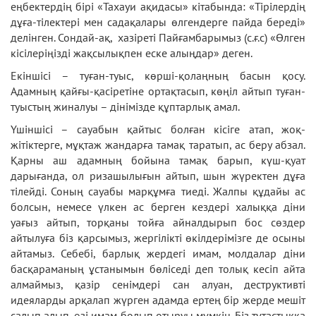
еңбектердің бірі «Тахауи ақидасы» кітабында: «Тірілердің
дұға-тілектері мен садақалары өлгендерге пайда береді»
делінген. Сондай-ақ, хазіреті Пайғамбарымыз (с.ғ.с) «Өлген
кісілеріңізді жақсылықпен еске алыңдар» деген.
Екіншісі – туған-туыс, көрші-қолаңның басын қосу.
Адамның қайғы-қасіретіне ортақтасып, көңіл айтып туған-
туыстың жиналуы – дінімізде құптарлық амал.
Үшіншісі – сауабын қайтыс болған кісіге атап, жоқ-
жітіктерге, мұқтаж жандарға тамақ таратып, ас беру абзал.
Қарны аш адамның бойына тамақ барып, күш-қуат
дарығанда, ол ризашылығын айтып, шын жүректен дұға
тілейді. Соның сауабы марқұмға тиеді. Жалпы құдайы ас
болсын, немесе үлкен ас берген кездері халыққа діни
уағыз айтып, торқаны тойға айналдырып бос сөздер
айтылуға біз қарсымыз, жергілікті өкілдерімізге де осыны
айтамыз. Себебі, барлық жердегі имам, молдалар діни
басқараманың ұстанымын бөліседі деп толық кесіп айта
алмаймыз, қазір сенімдері сан алуан, деструктивті
идеяларды арқалап жүрген адамда ертең бір жерде мешіт
салып алып, өзі имам болып отыруы мүмкін. Біз тұтастыққа