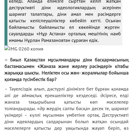
келеді. Алайда елімізге сырттан келіп жатқан
деструктивті діни идеологиялардың әсерінен
шариғат талаптары, діни амал мен рәсімдерге
қатысты келіспеушіліктер көбейіп кетті. Осыған
байланысты байланысты ел көкейінде жүрген
сауалдарды «Нұр Астана» орталық мешітінің наиб
имамы Нұрлан Рамазановтан сұраған едік.
– Биыл Қазақстан мұсылмандары діни басқармасының
бастамасымен «Жаназа және жерлеу рәсімдері» кітабы
жарыққа шықты. Неліктен осы жөн- жоралғылар бойынша
қоғамда түсінбестік бар?
– Тәуелсіздік алып, дәстүрлі дінімізге бет бұрған қоғамда
әлі де аймақтық ерекшеліктер кездеседі. Әсіресе, елді
жаназа тақырыбына қатысты көп мәселелер
толғандырады. «Әр жердің салты басқа» десек те, шариғат
үкімдері – күллі мұсылман үмбетіне ортақ. Деструктивті
діни идеялардың салдарынан болып жатқан осындай
мәселелерге қатысты дер уақытында жауап беріп, өз