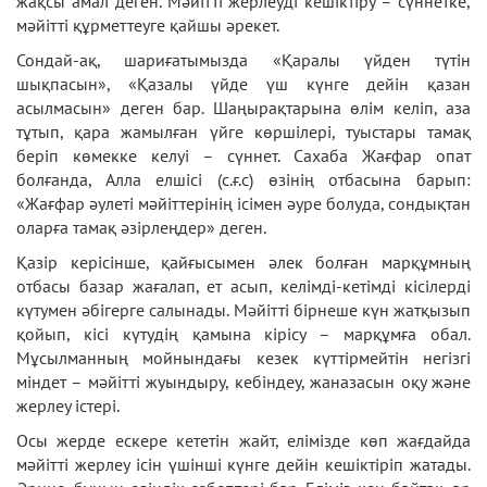
жақсы амал деген. Мәйітті жерлеуді кешіктіру – сүннетке,
мәйітті құрметтеуге қайшы әрекет.
Сондай-ақ, шариғатымызда «Қаралы үйден түтін
шықпасын», «Қазалы үйде үш күнге дейін қазан
асылмасын» деген бар. Шаңырақтарына өлім келіп, аза
тұтып, қара жамылған үйге көршілері, туыстары тамақ
беріп көмекке келуі – сүннет. Сахаба Жағфар опат
болғанда, Алла елшісі (с.ғ.с) өзінің отбасына барып:
«Жағфар әулеті мәйіттерінің ісімен әуре болуда, сондықтан
оларға тамақ әзірлеңдер» деген.
Қазір керісінше, қайғысымен әлек болған марқұмның
отбасы базар жағалап, ет асып, келімді-кетімді кісілерді
күтумен әбігерге салынады. Мәйітті бірнеше күн жатқызып
қойып, кісі күтудің қамына кірісу – марқұмға обал.
Мұсылманның мойнындағы кезек күттірмейтін негізгі
міндет – мәйітті жуындыру, кебіндеу, жаназасын оқу және
жерлеу істері.
Осы жерде ескере кететін жайт, елімізде көп жағдайда
мәйітті жерлеу ісін үшінші күнге дейін кешіктіріп жатады.