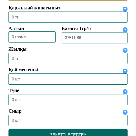
ДӘСТҮРЛІ ДІННІҢ УЫЗЫНА
ЖАРЫҒАН ҰРПАҚ ЖАТ АҒЫМҒА
ТӨТЕП БЕРЕ АЛАДЫ
06.03.2024
18029