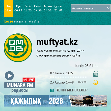
Таң
Күн
Бесін
Екінті
Ақшам
Құптан
02:49
04:43
12:25
17:36
19:56
21:50
Кесте
бір жылға
бір айға
muftyat.kz
Қазақстан мұсылмандары Діни
басқармасының ресми сайты
Қазір
03:24:12
07 Тамыз 2026
23 Сафар 1448
Хижра
ДІНИ МЕРЕКЕЛЕР