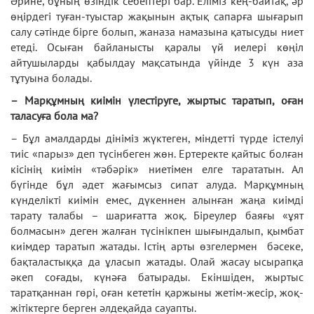
Әрине, бұның өзіндік себептері бар. Еліміз кең-байтақ, әр
өңірдегі туған-туыстар жақынын ақтық сапарға шығарып
салу сәтінде бірге болып, жаназа намазына қатысуды ниет
етеді. Осыған байланысты қаралы үй иелері көңіл
айтушыларды қабылдау мақсатында үйінде 3 күн аза
тұтуына болады.
– Марқұмның киімін үлестіруге, жыртыс таратып, оған
таласуға бола ма?
– Бұл амалдарды дініміз жүктеген, міндетті түрде істелуі
тиіс «парыз» деп түсінбеген жөн. Ертеректе қайтыс болған
кісінің киімін «тәбәрік» ниетімен елге тарататын. Ал
бүгінде бұл әдет жағымсыз сипат алуда. Марқұмның
күнделікті киімін емес, дүкеннен алынған жаңа киімді
тарату талабы – шариғатта жоқ. Біреулер баяғы «ұят
болмасын» деген жалған түсінікпен шығындалып, қымбат
киімдер таратып жатады. Істің арты өзгелермен бәсеке,
бақталастыққа да ұласып жатады. Олай жасау ысырапқа
әкеп соғады, күнәға батырады. Екіншіден, жыртыс
таратқаннан гөрі, оған кететін қаржыны жетім-жесір, жоқ-
жітіктерге берген әлдеқайда сауапты.