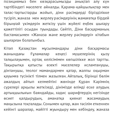
позициямыз бен көзқарасымызды анықтап алу күн
тәртібіндегі мәселеге айналды. Қарама-қайшылықтар мен
талас-тартыстарды жойып, діни рәсімдерді бірізділікке
түсіріп, жаназа мен жерлеу рәсімдерінің жамағатқа бірдей
бірыңғай үкімдерін жеткізу үшін жүйелі еңбек шығару
қажеттілігі осыдан туындады. Сөйтіп, Діни басқарманың
бастамасымен «Жаназа және жерлеу рәсімдері» кітабын
шығарған болатынбыз.
Кітап Қазақстан мұсылмандары діни басқармасы
жанындағы Ғұламалар кеңесі мүшелерінің қызу
талқылауымен, ортақ келісімімен көпшілікке жол тартты.
Тақырыпқа қатысты өзекті мәселелер исламтанушы,
дінтанушы, теолог мамандармен қатар, жалпы оқырман
қауымға түсінікті тілмен жазылған. Айталық, бірінші бөлім
ажалдың айтып келмейтіні жөнінде Құран Кәрімнің
сүрелері арқылы жеткізеді, дінімізде өлімді еске алудың
артықшылығын баяндайды, хадис шарифтердің негізінде
өсиет қалдырудың, аманатқа қиянат жасамаудың
маңызына тоқталады. Сонымен қатар, жан тәсілім еткеннен
кейінгі шаралар, мәйітті жуындыру мен кебіндеу, жаназа