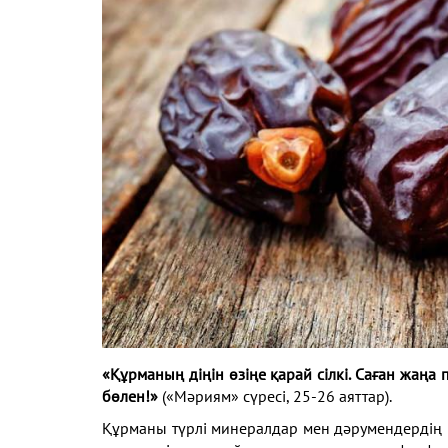
«Құрманың діңін өзіңе қарай сілкі. Саған жаңа 
бөлен!»
(«Мәриям» сүресі, 25-26 аяттар).
Құрманы түрлі минералдар мен дәрумендердің 