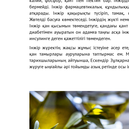
калий, фосфор, қант пен пектин бар. Інжі
бермейді. Інжір фармацевтикалық құндылыққ
атқарады. Інжір қақырықты түсіріп, тамақ,
Жөтелді басуға көмектеседі. Інжірдің жүкті не
Інжір қан қысымын төмендетуге, қандағы қант 
диабетімен ауыратын он адамға таңғы асқа ін
инсулинге деген қажеттілігі төмендеген.
Інжір жүректің жақсы жұмыс істеуіне әсер ет
қан тамырлары ауруларына таптырмас ем. 
тарихшыларының айтуынша, Ескендір Зұлқарн
жүруге ыңғайлы әрі тойымды азық ретінде осы і