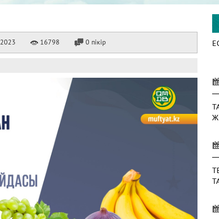
.2023
16798
0 пікір
Е
Т
Ж
Т
Т