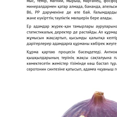
мыс, темір, магний, мырыш, марганец, фосфор,
минералдармен қатар алмада, бананда, апельси
В6, PP дәруменіне де өте бай. Ғалымдарды
және күкірттің тәуліктік мөлшерін бере алады.
Ер адамдар жүрек-қан тамырлары ауруларына
статистикалық деректер де растайды. Ал құрм
жұмысын жақсартып, қысымды қалыпқа келтіре
дәрігерлерер адамдарға құрманы көбірек жеуге 
Құрма қартаю процесін бәсеңдетеді. Антиок
қышқылдарының терінің жақсы сақталуына п
көмектесетін жемістер тізімінде көш бастап т
серотонин синтезіне қатысып, адамға «қуаныш