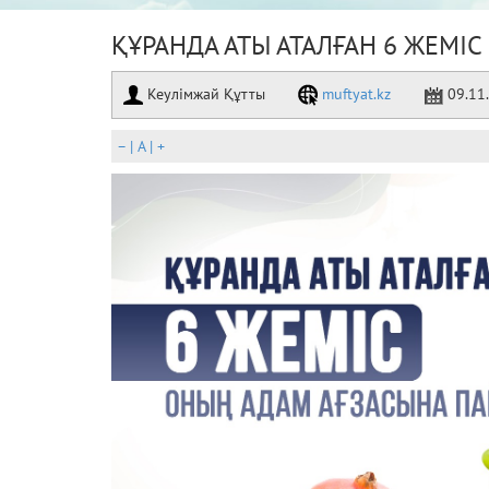
ҚҰРАНДА АТЫ АТАЛҒАН 6 ЖЕМІС
Кеулімжай Құтты
muftyat.kz
09.11
–
|
A
|
+