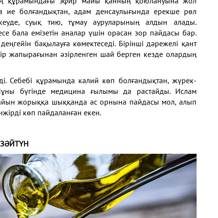
рдің құрамындағы эфир майы қанның қоюлануына жол
а ие болғандықтан, адам денсаулығында ерекше рөл
 кеуде, суық тию, тұмау ауруларының алдын алады.
месе бала емізетін аналар үшін орасан зор пайдасы бар.
деңгейін бақылауға көмектеседі. Бірінші дәрежелі қант
жір жапырағынан әзірленген шай берген кезде олардың
еді. Себебі құрамында калий көп болғандықтан, жүрек-
Мұны бүгінде медицина ғылымы да растайды. Ислам
айын жорыққа шыққанда ас орнына пайдасы мол, алып
нжірді көп пайдаланған екен.
ЗӘЙТҮН