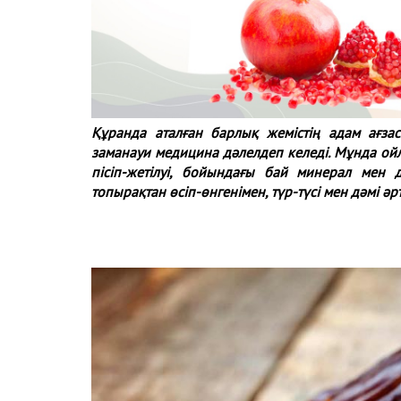
Құранда аталған барлық жемістің адам ағза
заманауи медицина дәлелдеп келеді. Мұнда ойл
пісіп-жетілуі, бойындағы бай минерал мен
топырақтан өсіп-өнгенімен, түр-түсі мен дәмі әрт