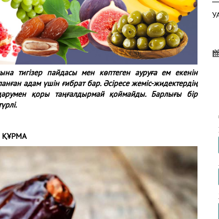
У
сына тигізер пайдасы мен көптеген ауруға ем екенін
А
анған адам үшін ғибрат бар. Әсіресе жеміс-жидектердің
К
 дәрумен қоры таңғалдырмай қоймайды. Барлығы бір
үрлі.
ҚҰРМА
П
Ж