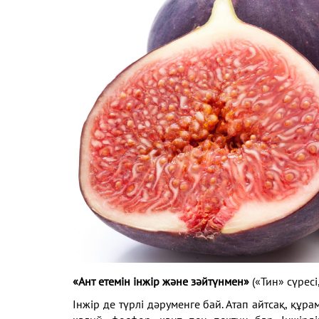
«Ант етемін інжір және зәйтүнмен»
(«Тин» сүресі,
Інжір де түрлі дәруменге бай. Атап айтсақ, құр