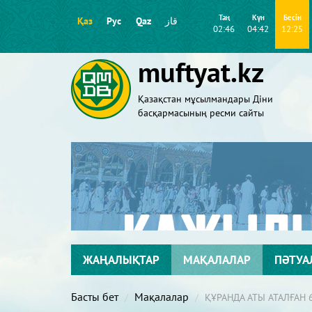
Таң
Күн
Бесін
Қаз
Рус
Qaz
قاز
02:46
04:42
12:25
muftyat.kz
Қазақстан мұсылмандары Діни
басқармасының ресми сайты
ЖАҢАЛЫҚТАР
МАҚАЛАЛАР
ПӘТУА
Басты бет
Мақалалар
ҚҰРАНДА АТЫ АТАЛҒАН 