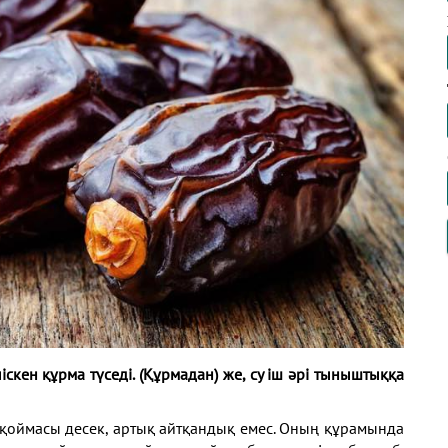
піскен құрма
түседі. (Құрмадан) же, су іш әрі тыныштыққа
қоймасы десек, артық айтқандық емес. Оның құрамында