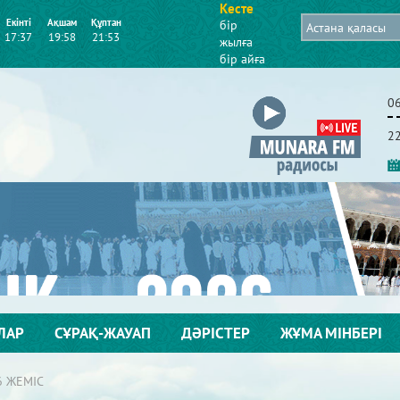
Кесте
Екінті
Ақшам
Құптан
бір
17:37
19:58
21:53
жылға
бір айға
0
2
ЛАР
СҰРАҚ-ЖАУАП
ДӘРІСТЕР
ЖҰМА МІНБЕРІ
6 ЖЕМІС