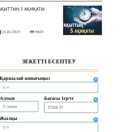
АҚЫТТЫҢ 5 АҚИҚАТЫ
21.01.2025
9603
ЛЛА ЕЛШІСІ ҚАЛАЙ
ИІНДІ?
28.10.2024
6978
АЙҒАМБАР СҮЙГЕН
ЕМІСТЕР
26.10.2024
10302