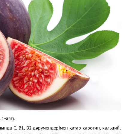
 1-аят).
амында C, B1, B2 дәрумендерімен қатар каротин, кальций,