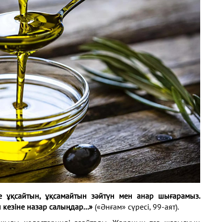
іне ұқсайтын, ұқсамайтын зәйтүн мен анар шығарамыз.
н кезіне назар салыңдар...»
(«Әнғам» сүресі, 99-аят).