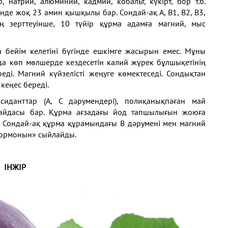
 натрий, алюминий, кадмий, кобальт, күкірт, бор т.б.
нде жоқ 23 амин қышқылы бар. Сондай-ақ А, В1, В2, В3,
ң зерттеуінше, 10 түйір құрма адамға магний, мыс
 бейім келетіні бүгінде ешкімге жасырын емес. Мұны
ада көп мөлшерде кездесетін калий жүрек бұлшықетінің
ді. Магний күйзелісті жеңуге көмектеседі. Сондықтан
кеңес береді.
сиданттар (А, С дәрумендері), полиқанықпаған май
айдасы бар. Құрма ағзадағы йод тапшылығын жоюға
ұр. Сондай-ақ құрма құрамындағы В дәрумені мен магний
 гормонын» сыйлайды.
ІНЖІР