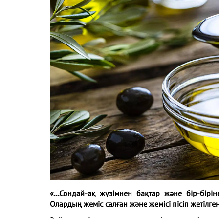
«...Сондай-ақ жүзімнен бақтар және бір-бір
Олардың жеміс салған
және жемісі пісіп жетілге