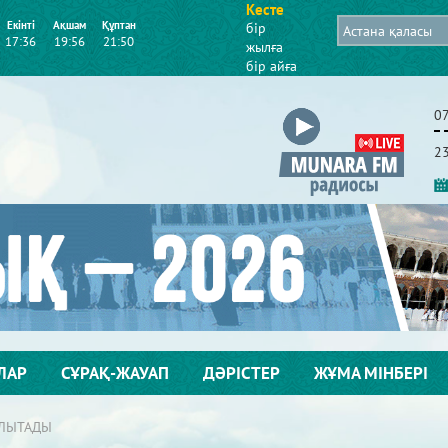
Кесте
Екінті
Ақшам
Құптан
бір
17:36
19:56
21:50
жылға
бір айға
0
2
ЛАР
СҰРАҚ-ЖАУАП
ДӘРІСТЕР
ЖҰМА МІНБЕРІ
ЫЛЫТАДЫ