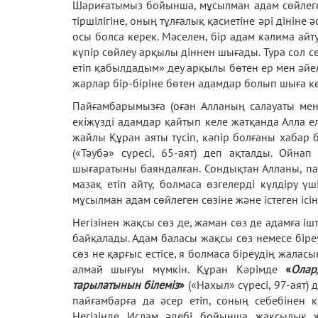
Шариғатымыз бойынша, мұсылман адам сөйлеген
тіршілігіне, оның тұлғалық қасиетіне әрі дініне
осы болса керек. Мәселен, бір адам кәлима ай
күпір сөйлеу арқылы діннен шығады. Тура сол с
етіп қабылдадым» деу арқылы бөтен ер мен әйел
жарлар бір-біріне бөтен адамдар болып шыға кел
Пайғамбарымызға (оған Алланың салауаты мен
екіжүзді адамдар қайтып келе жатқанда Алла ел
жайлы Құран аяты түсіп, кәпір болғаны хабар 
(«Тәубә» сүресі, 65-аят) деп ақталды. Ойна
шығаратыны баяндалған. Сондықтан Алланы, п
мазақ етіп айту, болмаса өзгелерді күлдіру ү
мұсылман адам сөйлеген сөзіне және істеген ісін
Негізінен жақсы сөз де, жаман сөз де адамға ішт
байқалады. Адам баласы жақсы сөз немесе біре
сөз не қарғыс естісе, я болмаса біреудің жаласы
алмай шығуы мүмкін. Құран Кәрімде
«
Олар
тарылатынын білеміз
»
(«Нахыл» сүресі, 97-аят)
пайғамбарға да әсер етіп, соның себебінен 
Негізінде Ислам әдебі бойынша жақсылық жа