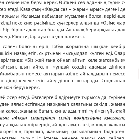
 сөзіне мән беруі керек. Өйткені сөз адамның тұрмыс-
 әсер етеді. Қазақтың «Жақсы сөз – жарым ырыс» дегені де
ту арқылы Исламды қабылдап мұсылман болса, керісінше
екілді неке қию рәсімінде куәгерлер алдында «Өзіме жар
 бір-біріне адал жар болады. Ал талақ беру арқылы адал
еді. Мінеки, бір ауыз сөздің нәтижесі.
 сәлемі болсын) еріп, Тәбук жорығына шыққан кейбір
шісін мазақ етіп, сыртынан мысқылдап күлген еді. Олар
берілгенде: «Біз жәй ғана ойнап айтып келе жатқанбыз»
п айтсын, шын айтсын, мұндай сөздің адамды дінінен
айғамбарын немесе аяттарын әзілге айналдырып немесе
шін дінді келеке етіп айту діннен шығарады. Сондықтан
е мән беруі керек.
ей әсер етеді. Өзгелерге білдірмеуге тырысса да, түрінен
уден алғыс естігенде марқайып қалатыны секілді, жаман
на қалса, жанына батып, қиналады, тіпті түнімен ұйықтай
дың айтқан сөздерінен сенің көкірегіңнің қысылып,
 деу арқылы кәпірлердің айтқан ауыр сөзі, жапқан жаласы
көкірегінің тарылып, жанының қысылатынын білдірген.
саған, дұрыс іс істеген немесе жақсы сөз сөйлеп,