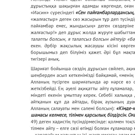
дұрыстыққа шақырған адамды көргенде, оған а
«Иәсин» сүресіндегі
«Сен пайғамбарлардансың,
«жалғастыр» деген сөз жасырын тұр деп түсінді
пайғамбар емес, жындысың» деген сөздеріне
жалғастыр!» деп дұрыс жолда жүруге шабыттан
талапты болсын, я талапсыз болсын әйтеуір «
екен. Әрбір жақсылық жасаушы кісіні көрге
борышымыз деп білуіміз қажет. Әрі бұл мақта
тигізері анық.
Шариғат бойынша сөздің дұрысын сөйлеп, ақиқ
шеңберден асып кеткенімізді байқамай, «менің
Алланың түсірген шариғатында әр нәрсе өз 
жеткізбейді. Ең әуелі ақиқатты айту ғұламала
міндеті екенін ұмытпау керек. Себебі халыққа 
айтқанын құл да айтады, бірақ аузының дуа
Алланың салауаты мен сәлемі болсын):
«Кімде-к
шамасы келмесе, тілімен қарсылық білдірсін. 
49) деген хадистің түсіндірмесінде: қолмен тоқта
тілмен айту – елге сөзі өтімді болған ғұламала
– қарапайым халықтың ісі, жақтырмаған адам ол 