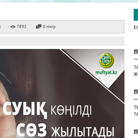
1
7892
0 пікір
Е
Т
Ж
Т
Т