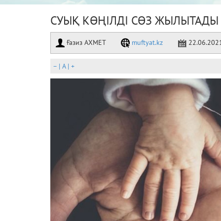
СУЫҚ КӨҢІЛДІ СӨЗ ЖЫЛЫТАДЫ
Ғазиз АХМЕТ
muftyat.kz
22.06.202
–
|
A
|
+