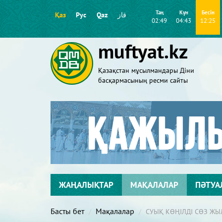
Таң
Күн
Бесін
Қаз
Рус
Qaz
قاز
02:49
04:43
12:25
muftyat.kz
Қазақстан мұсылмандары Діни
басқармасының ресми сайты
ЖАҢАЛЫҚТАР
МАҚАЛАЛАР
ПӘТУА
Басты бет
Мақалалар
СУЫҚ КӨҢІЛДІ СӨЗ Ж