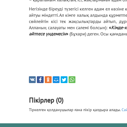
Негізінде біреуді түзегісі келген адам ел көзі
айтуы міндетті. Ал кімге халық алдында құрметпе
сөйлейтін кісі тек жақсылықтарды айтып, дұ
Алланың салауаты мен сәлемі болсын):
«
Кімде-к
әйтпесе үндемесін
»
(Бұхари) деген. Осы қағидан
Пікірлер (0)
Тіркелген қолданушылар ғана пікір қалдыра алады.
Са