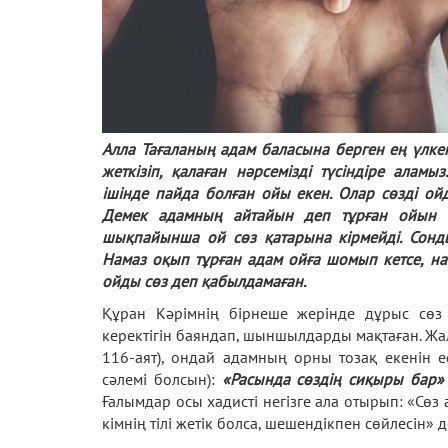
Алла Тағаланың адам баласына берген ең үлкен
жеткізіп, қалаған нәрсемізді түсіндіре ала
ішінде пайда болған ойы екен. Олар сөзді о
Демек адамның айтайын деп тұрған ойын с
шықпайынша ой сөз қатарына кірмейді. Сонд
Намаз оқып тұрған адам ойға шомып кетсе, на
ойды сөз деп қабылдамаған.
Құран Кәрімнің бірнеше жерінде дұрыс сөз сө
керектігін баяндап, шыншылдарды мақтаған. Жалғ
116-аят), ондай адамның орны тозақ екенін 
сәлемі болсын):
«Расында сөздің сиқыры бар»
Ғалымдар осы хадисті негізге ала отырып: «Сөз а
кімнің тілі жетік болса, шешендікпен сөйлесін» 