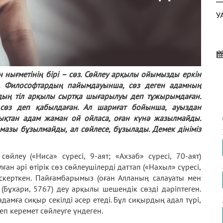
У
 нығметінің бірі – сөз. Сөйлеу арқылы ойымызды еркін
А
мыз. Философтардың пайымдауынша, сөз деген адамның
К
йдың тіл арқылы сыртқа шығарылуы деп тұжырымдаған.
өз деп қабылдаған. Ал шариғат бойынша, ауыздан
ықтан адам жаман ой ойласа, оған күнә жазылмайды.
мазы бұзылмайды, ал сөйлесе, бұзылады. Демек дініміз
П
Ж
йлеу («Ниса» сүресі, 9-аят; «Ахзаб» сүресі, 70-аят)
ан әрі өтірік сөз сөйлеушілерді даттап («Нахыл» сүресі,
ескерткен. Пайғамбарымыз (оған Алланың салауаты мен
(Бұхари, 5767) деу арқылы шешендік сөзді дәріптеген.
дамға сиқыр секілді әсер етеді. Бұл сиқырдың адал түрі,
деп керемет сөйлеуге үндеген.