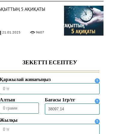
АҚЫТТЫҢ 5 АҚИҚАТЫ
21.01.2025
9607
ЛЛА ЕЛШІСІ ҚАЛАЙ
ИІНДІ?
28.10.2024
6980
АЙҒАМБАР СҮЙГЕН
ЕМІСТЕР
26.10.2024
10305