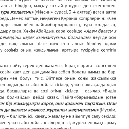
лғыс білдіріп, мақтау сөз айту дұрыс деп есептелген.
 тура жолдасың»
(«Иәсин» сүресі, 3-4 аяттар) деген аятта
реді. Демек аяттың меңзегені Құрайш кәпірлерінің: «Сен
 қарсылық «Сен пайғамбарлардансың, тура жолдасың,
дыру екен. Хәкім Абайдың қара сөзінде
«Адам баласы я
бәрекелдіні» керек қылмайтұғыны болмайды»
деуі де осы
нде жақсылығын тілге тиек етіп алғыс білдіру адами
у сөзіміз оның жақсылығын арттыра түсіруіне септігін
атын айту керек деп жатамыз. Бірақ шариғат көрсеткен
 сөзім хақ» деп дау-дамайға себеп болатынымыз да бар.
орнымен болуы тиіс. Әйтпесе оның соңы жақсылыққа
р, ел алдындағы абыройлы кісілер, үлкен ақсақалдардың
да, басшыларға да сөзі өтімді кісілер – осылар. «Бидің
сы болмайды» дейді қазақ. Пайғамбарымыздың (оған
ім бір жамандықты көрсе, оны қолымен тоқтатсын. Оған
Оған да шамасы келмесе, жүрекпен жақтырмасын»
(Мүслім,
ту – биліктің ісі, қамау, жазалау не айыппұл салу секілді;
р мен үлкен абыройлы кісілердің ісі; жүрекпен жақтырмау
жерден тұрып кетуге тиіс делінеді.