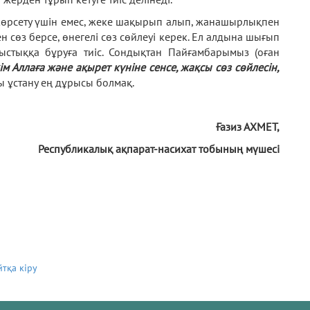
не көрсету үшін емес, жеке шақырып алып, жанашырлықпен
н сөз берсе, өнегелі сөз сөйлеуі керек. Ел алдына шығып
рыстыққа бұруға тиіс. Сондықтан Пайғамбарымыз (оған
ім Аллаға және ақырет күніне сенсе, жақсы сөз сөйлесін,
ы ұстану ең дұрысы болмақ.
Ғазиз АХМЕТ,
Республикалық ақпарат-насихат тобының мүшесі
йтқа кіру