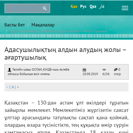
Қаз
Рус
Qaz
قاز
Togg
navi
Басты бет
Мақалалар
Адасушылықтың алдын алудың жолы – ағартушылық
Адасушылықтың алдын алудың жолы –
ағартушылық
Төлеби қажы ОСПАН, ҚМДБ-ның Ақтөбе
0
облысы бойынша өкіл имамы
28.08.2019
6156
пікір
–
|
A
|
+
Қазақстан – 130-дан астам ұлт өкілдері тұратын
зайырлы мемлекет. Мемлекетіміз жүргізетін саясат
ұлттар арасындағы татулықты сақтап қана қоймай,
олардың өзара түсіністікте, тең құқықта өмір сүруін
қамтамасыз етуде. Қазақстанда 18 қазан күні