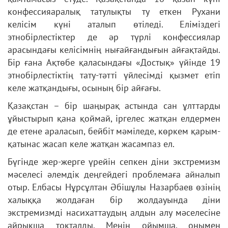
конфессияаралық татулықты ту еткен Рухани
келісім күні аталып өтіледі. Еліміздегі
этнобірлестіктер де әр түрлі конфессиялар
арасындағы келісімнің нығайғандығын айғақтайды.
Бір ғана Ақтөбе қаласындағы «Достық» үйінде 19
этнобірлестіктің тату-тәтті үйлесімді қызмет етіп
келе жатқандығы, осының бір айғағы.
Қазақстан – бір шаңырақ астында сан ұлттарды
ұйыстырып қана қоймай, іргелес жатқан елдермен
де етене араласып, бейбіт мәміледе, көркем қарым-
қатынас жасап келе жатқан жасампаз ел.
Бүгінде жер-жерге үрейін сепкен діни экстремизм
мәселесі әлемдік деңгейдегі проблемаға айналып
отыр. Елбасы Нұрсұлтан Әбішұлы Назарбаев өзінің
халыққа жолдаған бір жолдауында діни
экстремизмді насихаттаудың алдын алу мәселесіне
айрықша тоқталды. Менің ойымша, онымен