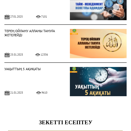
27.01.2025
7101
ТЕРЕҢ ОЙЛАНУ АЛЛАНЫ ТАНУҒА
ЖЕТЕЛЕЙДІ
25.01.2025
12336
УАҚЫТТЫҢ 5 АҚИҚАТЫ
21.01.2025
9610
АЛЛА ЕЛШІСІ ҚАЛАЙ КИІНДІ?
28.10.2024
6983