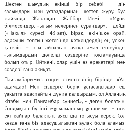
Шектен шығудың екінші бір себебі – дін
ғалымдары мен ұстаздарынан шеттеп жүру. Бұл
жайында Жаратқан Жаббар Иеміз: «Мұны
білмесеңдер, ғылым иелерінен сұраңдар», - дейді
(«Нахыл» сүресі, 43-аят). Бірақ, өкінішке орай,
адасушы топтың жетегінде кеткендердің ең үлкен
қателігі – осы айтылған аятқа амал етпеуінде,
ғылымдардың дәлелді сөздеріне тоқтамауында
болып отыр. Өйткені, олар үшін өз әрекеттері мен
сөздері ғана ақиқат.
Пайғамбарымыз соңғы өсиеттерінің бірінде: «Уа,
адамдар! Мен сіздерге берік ұстасаңыздар еш
уақытта адаспайтын дүние қалдырдым, ол Алланың
кітабы мен Пайғамбар сүннеті», - деген болатын.
Сондықтан бүгінгі мұсылманның ұстанымы – осы
екі қайнар бұлақтың аясында тоғысуы керек. Сол
кезде ғана біз адасушылықтан аулақ бола аламыз.