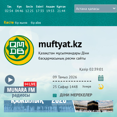
Таң
Күн
Бесін
Екінті
Ақшам
Құптан
02:54
04:46
12:25
17:33
19:53
21:44
Кесте
бір жылға
бір айға
muftyat.kz
Қазақстан мұсылмандары Діни
басқармасының ресми сайты
Қазір
02:39:01
09 Тамыз 2026
25 Сафар 1448
Хижра
ДІНИ МЕРЕКЕЛЕР