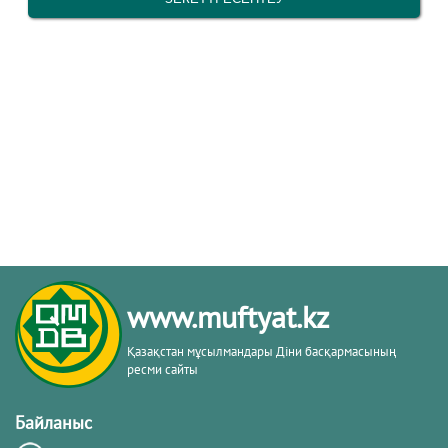
www.muftyat.kz
Қазақстан мұсылмандары Діни басқармасының
ресми сайты
Байланыс