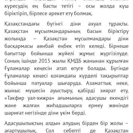
күресудің ең басты тетігі – осы жолда күш
біріктіріп, бірлесе әрекет ету болмақ.
Қазақстандағы бүгінгі діни ахуал тұрақты.
Қазақстан мұсылмандарының басын біріктіру
жолында – Қазақстан мұсылмандары діни
басқармасы аянбай еңбек етіп келеді. Бірнеше
бағыттар бойынша жүйелі жұмыс жүргізілуде.
Соның ішінде 2015 жылы ҚМДБ жанынан құрылған
Ғұламалар кеңесін атап өтуге болады. Бүгінде
Ғұламалар кеңесі қоғамдағы күрделі тақырыптар
бойынша пәтуалар шығаруда. Азаматтық неке,
жыныс мүшесін ауыстыру, қабірді зиярат ету,
«Такфир уал-хижра» ағымының адасушы екендігі
және жалған жиһадшыларға ермеу жөнінде
шариғат негізінде діни үкім берді.
Адасушылықтың алдын алудың бірден бір жолы –
ағартушылық. Сол себепті де Қазақстан