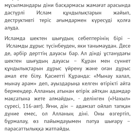
мұсылмандары діни басқармасы жамағат арасында
дәстүрлі Ислам құндылықтарын жайып,
деструктивті теріс ағымдармен күресуді қолға
алуда.
Исламда шектен шығудың себептерінің бірі –
Исламды дұрыс түсінбеуден, яки танымаудан. Десе
де, әрбір дерттің дауасы бар. Ал дінді ұстанудағы
шектен шығудың дауасы – Құран мен сүннет
құндылықтарын дұрыс үйрену және оған дұрыс
амал ете білу. Қасиетті Құранда: «Мынау халал,
мынау арам» деп, ауыздарыңа келген өтірікті айта
бермеңдер. Алланың атынан өтірік айтқан адамдар
мақсатына жете алмайды», - делінген («Нахыл»
сүресі, 116-аят). Яғни, дін – адамзат ойлап тапқан
дүние емес, ол Алланың діні. Оны өзгертіп,
бұрмалау, өз пайымдауымен пәтуа шығару –
парасаттылыққа жатпайды.