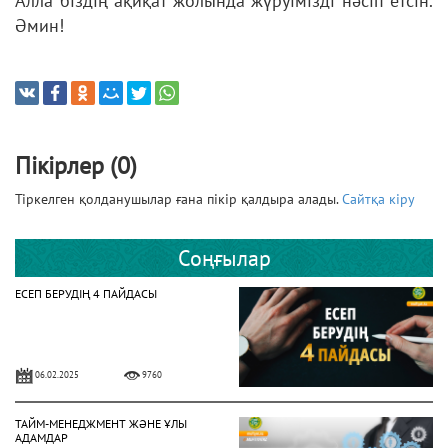
Алла біздің ақиқат жолында жүруімізді нәсіп етсін.
Әмин!
Пікірлер (0)
Тіркелген қолданушылар ғана пікір қалдыра алады.
Сайтқа кіру
Соңғылар
ЕСЕП БЕРУДІҢ 4 ПАЙДАСЫ
06.02.2025
9760
ТАЙМ-МЕНЕДЖМЕНТ ЖӘНЕ ҰЛЫ
АДАМДАР