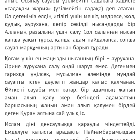
анық. Осынау сауабы үзілмейтін садақаға хадисте
«садақа-и жария» (үзілмейтін садақа) деп атаған.
Ол дегеніміз елдің игілігі үшін мешіт, медресе, жол,
құдық, аурухана, көпір секілді нысандарды бір
Алланың разылығы үшін салу. Сол салынған нысан
қанша уақыт тұрса, қанша адам пайдаланса, сонша
сауап марқұмның артынан барып тұрады.
Қоғам үшін ең маңызды нысанның бірі – аурухана.
Әрине аурухана салу оңай шаруа емес. Дегенмен
тарихқа үңілсек, мұсылман әлемінде мұндай
сауапты істен дәулетті жандар қалыс қалмаған.
Өйткені сауабы мен қатар, бір адамның жанын
аман алып қалу жер бетіндегі адамзаттың
баршасының жанын аман алып қалумен бірдей
деген Құран аятына сай ұлық іс.
Ислам діні денсаулыққа қарауды міндеттейді.
Емделуге қатысты арадақты Пайғамбарымыздың
(с.а.у.) көптеген өсиеттері бар. Науқастанған