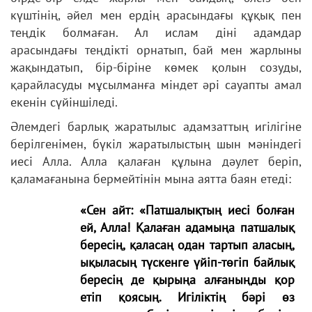
күштінің, әйел мен ердің арасындағы құқық пен
теңдік болмаған. Ал ислам діні адамдар
арасындағы теңдікті орнатып, бай мен жарлыны
жақындатып, бір-біріне көмек қолын созуды,
қарайласуды мұсылманға міндет әрі сауапты амал
екенін сүйіншіледі.
Әлемдегі барлық жаратылыс адамзаттың игілігіне
берілгенімен, бүкіл жаратылыстың шын мәніндегі
иесі Алла. Алла қалаған құлына дәулет беріп,
қаламағанына бермейтінін мына аятта баян етеді:
«Сен айт: «Патшалықтың иесі болған
ей, Алла! Қалаған адамыңа патшалық
бересің, қаласаң одан тартып аласың,
ықыласың түскенге үйіп-төгіп байлық
бересің де қырыңа алғаныңды қор
етіп қоясың. Игіліктің бәрі өз