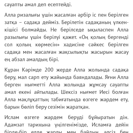
сауапты амал деп есептейді.
Алла ризалығы үшін жасалған әрбір іс пен берілген
затқа – садақа дейміз. Берілетін садақаның үлкен-
кішісі болмайды. Не берілседе ықыласпен Алла
разылығы үшін берілуі қажет. «Оң қолың бергенді
сол қолың көрмесін» хадисіне сәйкес берілген
садақа мен жасалған жақсылықты жасырын жасау
ең абзал амалдың бірі.
Құран Кәрімде 200 жерде Алла жолында садақа
беру, мал сарп ету жайында баяндалады. Яғни Алла
берген нығметті Алла жолында жұмсау сауапты
амал екені айтылады. Шексіз нығмет Иесі болған
Алла мақлұқаттың табиғатында өзгеге жәрдем ету,
барын бөліп беру сезімін жаратқан.
Ислам өзгеге жәрдем беруді бұйыратын дін.
Адамзат тарихына үңілгенімізде, Исламға дейін
бірде-бір елде жарлы мен байдың, әлсіз бен