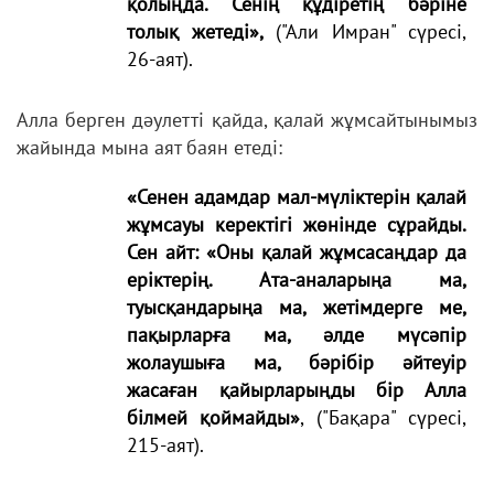
қолыңда. Сенің құдіретің бәріне
толық жетеді»,
("Али Имран" сүресі,
26-аят).
Алла берген дәулетті қайда, қалай жұмсайтынымыз
жайында мына аят баян етеді:
«Сенен адамдар мал-мүліктерін қалай
жұмсауы керектігі жөнінде сұрайды.
Сен айт: «Оны қалай жұмсасаңдар да
еріктерің. Ата-аналарыңа ма,
туысқандарыңа ма, жетімдерге ме,
пақырларға ма, әлде мүсәпір
жолаушыға ма, бәрібір әйтеуір
жасаған қайырларыңды бір Алла
білмей қоймайды»
, ("Бақара" сүресі,
215-аят).