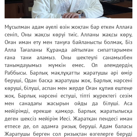
Мұсылман адам әуелі өзін жоқтан бар еткен Аллаға
сеніп, Оны жақсы көруі тиіс. Алланы жақсы көру,
Оған иман ету мен тануға байланысты болмақ. Біз
Алла Тағаланы Құранда айтылған сипаттарымен
ғана тани аламыз. Оны шектеулі санамызбен
танымдауымыз мүмкін емес. Ол әлемдердің
Раббысы. Барлық мақлұқатты жаратушы әрі өмір
беруші, Одан басқа жаратушы жоқ. Барлық нәрсені
көруші, білуші, аспан мен жерде Оған құпия ештеңе
жоқ. Барлық нәрсені естуші, тіпті жүректегі сезім
мен санадағы жасырын ойды да білуші. Аса
мейірімді, ерекше қамқор. Барлық жаратылысқа
деген шексіз мейірім Иесі. Жаратқан пендесі иман
етпесе де, ол адамға ризық беруші. Адам баласы
Жаратушы берген сол ризықтан өзгелерге беруді