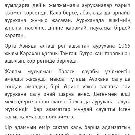
ауылдарға дейін жылжымалы ауруханалар барып
қызмет көрсетеді. Қала берсе, абақтыда да арнайы
аурухана жұмыс жасаған. Ауруханада ешкімнің
ұлтына, нәсіліне, дініне қарамай, науқасқа бірдей
қараған.
Орта Азияда алғаш рет ашылған аурухана 1065
жылы Қарахан қағаны Тамғаш Буғра хан тарапынан
ашылып, қор ретінде беріледі.
Жалпы мұсылман баласы сауабы үзілмейтін
амалды жасауды мақсат тұтады. Аурхана салу да
сондай амалдың бірі. Әрине үлкен талапқа сай
аурухана салу оңай шаруа емес. Дегенмен елді
мекендерге арнап шағын болса да аурухана салуға
мүмкіндігі бар азаматтар мұндай сауапты істен
қалыс қалмас деп ойлаймыз.
Бір адамның өмір сақтап қалу, барша адамзаттың
өмірін сақтап қалғандай сауапты іс екенін де