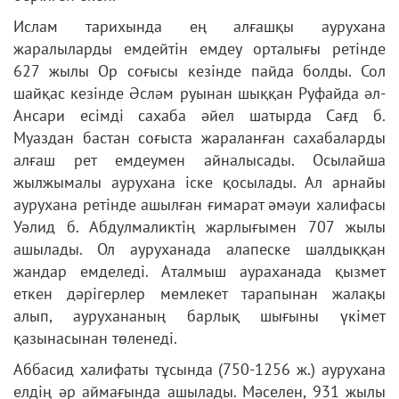
Ислам тарихында ең алғашқы аурухана
жаралыларды емдейтін емдеу орталығы ретінде
627 жылы Ор соғысы кезінде пайда болды. Сол
шайқас кезінде Әсләм руынан шыққан Руфайда әл-
Ансари есімді сахаба әйел шатырда Сағд б.
Муаздан бастан соғыста жараланған сахабаларды
алғаш рет емдеумен айналысады. Осылайша
жылжымалы аурухана іске қосылады. Ал арнайы
аурухана ретінде ашылған ғимарат әмәуи халифасы
Уәлид б. Абдулмаликтің жарлығымен 707 жылы
ашылады. Ол ауруханада алапеске шалдыққан
жандар емделеді. Аталмыш аураханада қызмет
еткен дәрігерлер
мемлекет тарапынан жалақы
алып, аурухананың барлық шығыны үкімет
қазынасынан төленеді.
Аббасид халифаты тұсында (750-1256 ж.) аурухана
елдің әр аймағында ашылады. Мәселен, 931 жылы