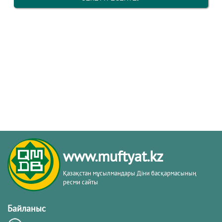
www.muftyat.kz
Қазақстан мұсылмандары Діни басқармасының
ресми сайты
Байланыс