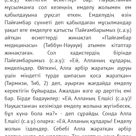
мұсылманға сол кезеңнің емделу жолымен ем
қабылдауына рұқсат еткен. Емделудің өзін
Пайғамбар сүннеті деп қабылдаған мұсылмандар
уақыт өте емделуге қатысты Пайғамбарымыз (с.а.у.)
айтқан өсиеттерді жинақтап «Пайғамбар
медицинасы» (Тиббун-Нәуәуи) атымен кітаптар
жинақтаған. Сол хадистердің бірінде
Пайғамбарымыз (с.а.у.): «Ей, Алланың құлдары,
емделіңдер. Өйткені, Алла әрбір жаратқан ауруы
үшін міндетті түрде шипасын қоса жаратқан»
(Тирмизи, Тиб, 2) деп, ауырған жағдайда емделу
керектігін бұйырады. Ажалдан өзге әр дерттің емі
бар. Бірде бәдәуилер: «Ей, Алланың Елшісі (с.а.у.)!
Науқастанған кезімізде емделу жолына жүгінбесек,
бұл күнә бола ма?» - деп сұрайды. Сонда Алла
Елшісі (с.а.у.) оларға: «Ей, Алланың құлдары! Емделу
жолын іздеңдер. Себебі Алла жаратқан әрбір