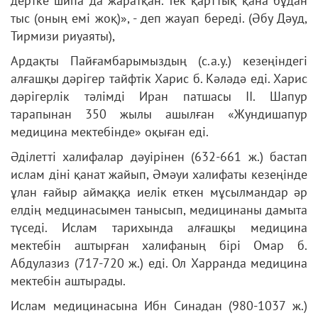
дертке шипа да жаратқан. Тек қарттық қана бұдан
тыс (оның емі жоқ)», - деп жауап береді. (Әбу Дәуд,
Тирмизи риуаяты),
Ардақты Пайғамбарымыздың (с.а.у.) кезеңіндегі
алғашқы дәрігер тайфтік Харис б. Кәләдә еді. Харис
дәрігерлік тәлімді Иран патшасы ІІ. Шапур
тарапынан 350 жылы ашылған «Жундишапур
медицина мектебінде» оқыған еді.
Әділетті халифалар дәуірінен (632-661 ж.) бастап
ислам діні қанат жайып, Әмәуи халифаты кезеңінде
ұлан ғайыр аймаққа иелік еткен мұсылмандар әр
елдің медцинасымен танысып, медицинаны дамыта
түседі. Ислам тарихында алғашқы медицина
мектебін аштырған халифаның бірі Омар б.
Абдулазиз (717-720 ж.) еді. Ол Харранда медицина
мектебін аштырады.
Ислам медицинасына Ибн Синадан (980-1037 ж.)