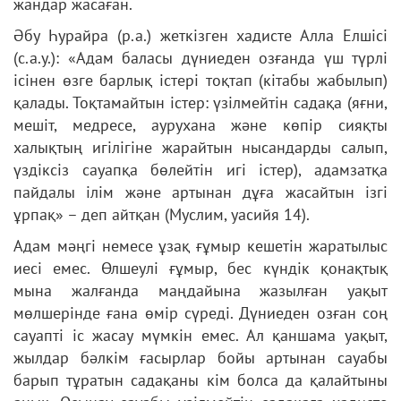
жандар жасаған.
Әбу Һурайра (р.а.) жеткізген хадисте Алла Елшісі
(с.а.у.): «Адам баласы дүниеден озғанда үш түрлі
ісінен өзге барлық істері тоқтап (кітабы жабылып)
қалады. Тоқтамайтын істер: үзілмейтін садақа (яғни,
мешіт, медресе, аурухана және көпір сияқты
халықтың игілігіне жарайтын нысандарды салып,
үздіксіз сауапқа бөлейтін игі істер), адамзатқа
пайдалы ілім және артынан дұға жасайтын ізгі
ұрпақ» – деп айтқан (Муслим, уасийя 14).
Адам мәңгі немесе ұзақ ғұмыр кешетін жаратылыс
иесі емес. Өлшеулі ғұмыр, бес күндік қонақтық
мына жалғанда маңдайына жазылған уақыт
мөлшерінде ғана өмір сүреді. Дүниеден озған соң
сауапті іс жасау мүмкін емес. Ал қаншама уақыт,
жылдар бәлкім ғасырлар бойы артынан сауабы
барып тұратын садақаны кім болса да қалайтыны