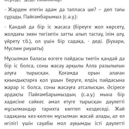
- Жәрдем ететін адам да таппаса ше? – деп тағы
сұрады. Пайғамбарымыз (с.а.у.):
- Қандай да бір іс жасаса (біреуге жол көрсету,
жолдағы зиян тигізетін затты алып тастау, ілім алу,
үйрету т.б.), ол үшін бір садақа, - деді. (Бухари,
Муслим риуаяты)
Мұсылман баласы өзгеге пайдасы тиетін қандай да
бір іс болса, соны жасау арқылы Алла разылығын
алуға тырысқан. Қоғамда орын алаған
қиындықтарға қол ұшын беруге, елдің пайдасына
жарар іс болса, соны жасауға атсалысқан. Әсіресе
ардақты Пайғамбарымыздың (с.а.у.) мына бір
хадисіне сәйкес амал етуге тырысқан дәулетті
мұсылмандар тарихта көптеп кездеседі. Жәй
садақаны кез-келген мұсылман жасай алады, ал ел
игілігі үшін сауабы мол ауқымды істі дәулетті