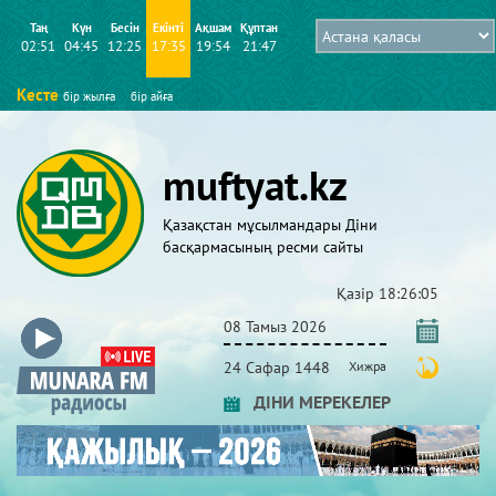
Таң
Күн
Бесін
Екінті
Ақшам
Құптан
02:51
04:45
12:25
17:35
19:54
21:47
Кесте
бір жылға
бір айға
muftyat.kz
Қазақстан мұсылмандары Діни
басқармасының ресми сайты
Қазір
18:26:06
08 Тамыз 2026
24 Сафар 1448
Хижра
ДІНИ МЕРЕКЕЛЕР