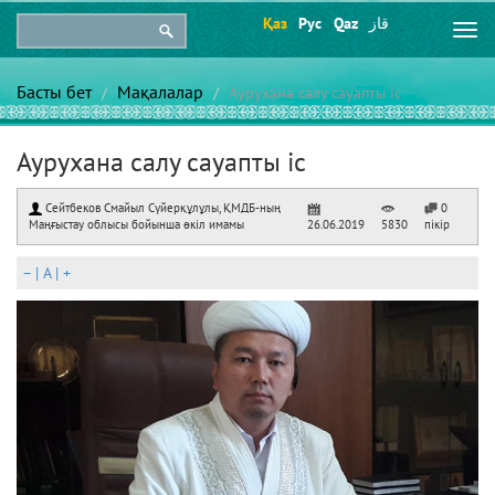
Қаз
Рус
Qaz
قاز
Togg
navi
Басты бет
Мақалалар
Аурухана салу сауапты іс
Аурухана салу сауапты іс
Сейтбеков Смайыл Сүйерқұлұлы, ҚМДБ-ның
0
Маңғыстау облысы бойынша өкіл имамы
26.06.2019
5830
пікір
–
|
A
|
+