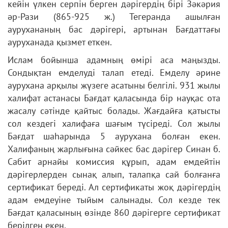
кейін үлкен серпін берген дәрігердің бірі Зәкәрия
әр-Рази (865-925 ж.) Тегеранда ашылған
аурухананың бас дәрігері, артынан Бағдаттағы
ауруханада қызмет еткен.
Ислам бойынша адамның өмірі аса маңызды.
Сондықтан емделуді талап етеді. Емделу әрине
аурухана арқылы жүзеге асатыны белгілі. 931 жылы
халифат астанасы Бағдат қаласында бір науқас ота
жасалу сәтінде қайтыс болады. Жағдайға қатысты
сол кездегі халифаға шағым түсіреді. Сол жылы
Бағдат шаһарында 5 аурухана болған екен.
Халифаның жарлығына сәйкес бас дәрігер Синан б.
Сабит арнайы комиссия құрып, адам емдейтін
дәрігерлерден сынақ алып, талапқа сай болғанға
сертификат береді. Ал сертификаты жоқ дәрігердің
адам емдеуіне тыйым салынады. Сол кезде тек
Бағдат қаласының өзінде 860 дәрігерге сертификат
берілген екен.