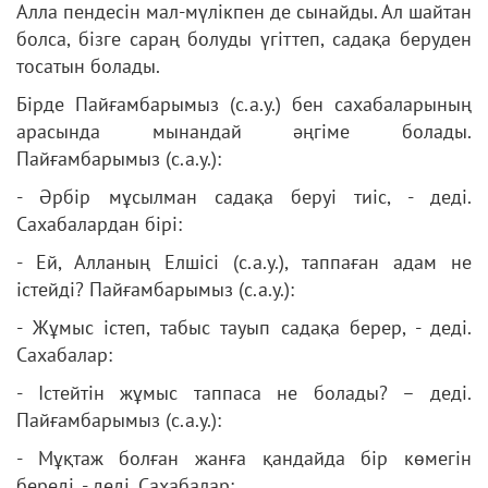
Алла пендесін мал-мүлікпен де сынайды. Ал шайтан
болса, бізге сараң болуды үгіттеп, садақа беруден
тосатын болады.
Бірде Пайғамбарымыз (с.а.у.) бен сахабаларының
арасында мынандай әңгіме болады.
Пайғамбарымыз (с.а.у.):
- Әрбір мұсылман садақа беруі тиіс, - деді.
Сахабалардан бірі:
- Ей, Алланың Елшісі (с.а.у.), таппаған адам не
істейді? Пайғамбарымыз (с.а.у.):
- Жұмыс істеп, табыс тауып садақа берер, - деді.
Сахабалар:
- Істейтін жұмыс таппаса не болады? – деді.
Пайғамбарымыз (с.а.у.):
- Мұқтаж болған жанға қандайда бір көмегін
береді, - деді. Сахабалар: