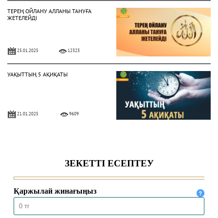
ТЕРЕҢ ОЙЛАНУ АЛЛАНЫ ТАНУҒА
ЖЕТЕЛЕЙДІ
25.01.2025
12323
УАҚЫТТЫҢ 5 АҚИҚАТЫ
21.01.2025
9609
АЛЛА ЕЛШІСІ ҚАЛАЙ КИІНДІ?
28.10.2024
6981
ПАЙҒАМБАР СҮЙГЕН ЖЕМІСТЕР