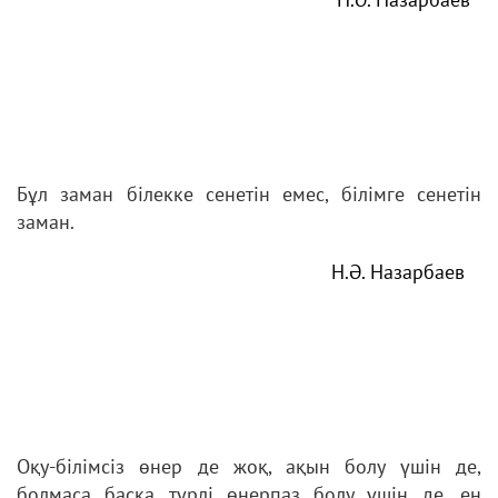
Бұл заман білекке сенетін емес, білімге сенетін
заман.
Н.Ә. Назарбаев
Оқу-білімсіз өнер де жоқ, ақын болу үшін де,
болмаса басқа түрлі өнерпаз болу үшін де, ең