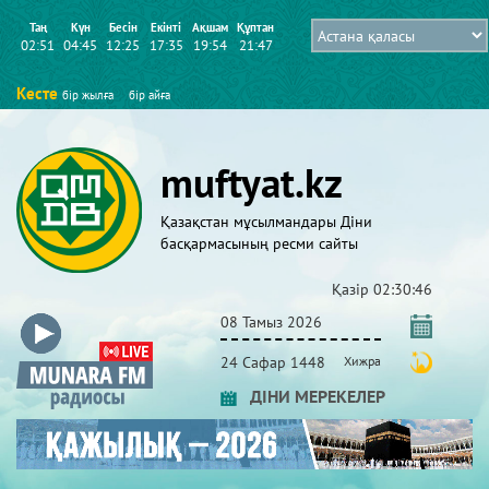
Таң
Күн
Бесін
Екінті
Ақшам
Құптан
02:51
04:45
12:25
17:35
19:54
21:47
Кесте
бір жылға
бір айға
muftyat.kz
Қазақстан мұсылмандары Діни
басқармасының ресми сайты
Қазір
02:30:47
08 Тамыз 2026
24 Сафар 1448
Хижра
ДІНИ МЕРЕКЕЛЕР