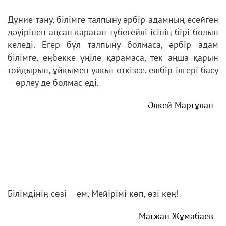
Дүние тану, білімге талпыну әрбір адамның есейген
дәуірінен аңсап қараған түбегейлі ісінің бірі болып
келеді. Егер бұл талпыну болмаса, әрбір адам
білімге, еңбекке үңіле қарамаса, тек аңша қарын
тойдырып, ұйқымен уақыт өткізсе, ешбір ілгері басу
– өрлеу де болмас еді.
Әлкей Марғұлан
Білімдінің сөзі – ем, Мейірімі көп, өзі кең!
Мағжан Жұмабаев