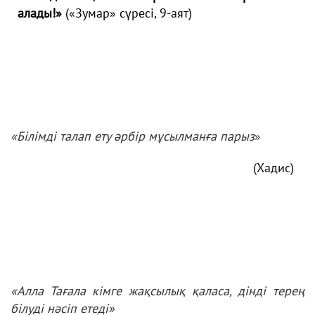
алады!»
(«Зумар» сүресі, 9-аят)
«Білімді талап ету әрбір мұсылманға парыз
»
(Хадис)
«Алла Тағала кімге жақсылық қаласа, дінді терең
білуді нәсіп етеді»