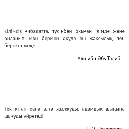
«Ілімсіз ғибадатта, түсінбей оқыған ілімде және
ойланып, мән бермей оқуда еш жақсылық пен
берекет жоқ»
Али ибн Әбу Талиб
Тек кітап қана алға жылжуды, адамдық шыңына
шығуды үйретеді.
Н.Ә. Назарбаев