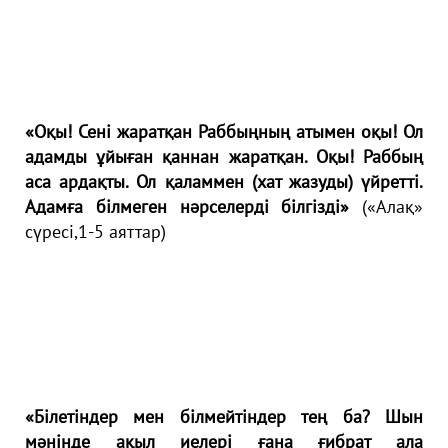
«Оқы! Сені жаратқан Раббыңның атымен оқы! Ол
адамды ұйыған қаннан жаратқан. Оқы! Раббың
аса ардақты. Ол қаламмен (хат жазуды) үйретті.
Адамға білмеген нәрселерді білгізді»
(«Алақ»
сүресі,1-5 аяттар)
«Білетіндер мен білмейтіндер тең ба? Шын
мәнінде ақыл иелері ғана ғибрат ала