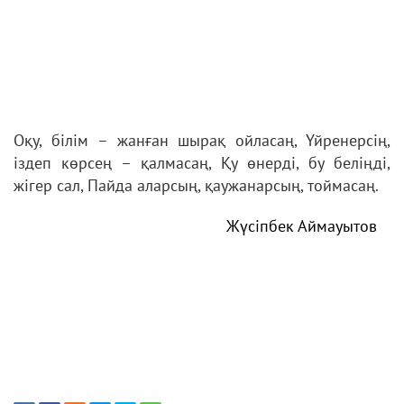
Оқу, білім – жанған шырақ ойласаң, Үйренерсің,
іздеп көрсең – қалмасаң, Қу өнерді, бу беліңді,
жігер сал, Пайда аларсың, қаужанарсың, тоймасаң.
Жүсіпбек Аймауытов