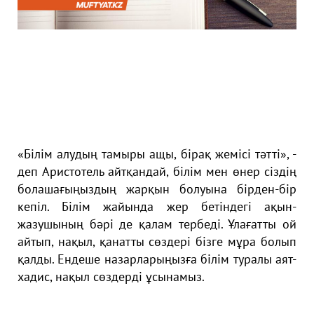
«Білім алудың тамыры ащы, бірақ жемісі тәтті», -
деп Аристотель айтқандай, білім мен өнер сіздің
болашағыңыздың жарқын болуына бірден-бір
кепіл. Білім жайында жер бетіндегі ақын-
жазушының бәрі де қалам тербеді. Ұлағатты ой
айтып, нақыл, қанатты сөздері бізге мұра болып
қалды. Ендеше назарларыңызға білім туралы аят-
хадис, нақыл сөздерді ұсынамыз.