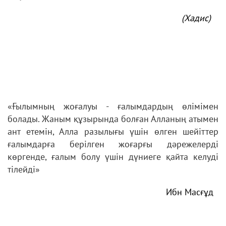
(Хадис)
«Ғылымның жоғалуы - ғалымдардың өлімімен
болады. Жаным құзырында болған Алланың атымен
ант етемін, Алла разылығы үшін өлген шейіттер
ғалымдарға берілген жоғарғы дәрежелерді
көргенде, ғалым болу үшін дүниеге қайта келуді
тілейді»
Ибн Масғұд