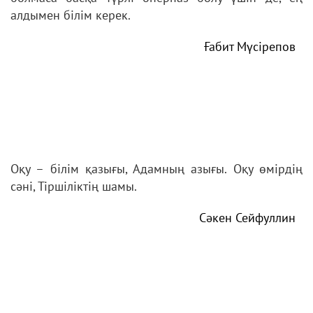
алдымен білім керек.
Ғабит Мүсірепов
Оқу – білім қазығы, Адамның азығы. Оқу өмірдің
сәні, Тіршіліктің шамы.
Сәкен Сейфуллин