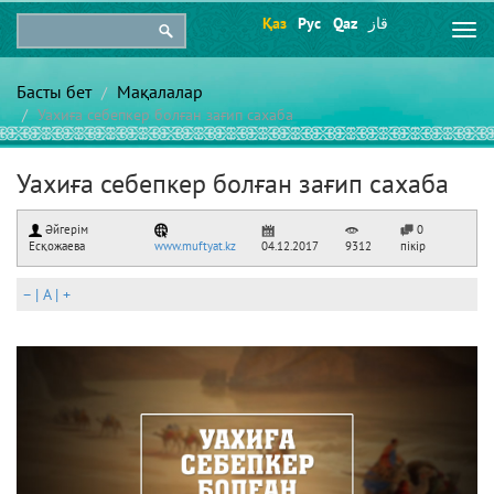
Қаз
Рус
Qaz
قاز
Togg
navi
Басты бет
Мақалалар
Уахиға себепкер болған зағип сахаба
Уахиға себепкер болған зағип сахаба
Әйгерім
0
Есқожаева
www.muftyat.kz
04.12.2017
9312
пікір
–
|
A
|
+