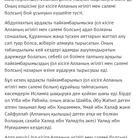
Оның елшісіне (ол кісіге Алланың игілігі мен сәлемі
болсын) бой ұсынуын күшейте түсті.
Абдуллахтың ардақты пайғамбарымызға (ол кісіге
Алланың игілігі мен сәлемі болсын) адал болғаны
соншалық, Құранның жаңа түскен аяттарын жаттап алу
сәті туар болса, жіберіп алмауға тырысатын. Оның
табандылығы кей кездері адамды ашуландыратын
дәрежеде болатын, себебі ол білімге талпыну арқылы
пайғамбарымыздың (ол кісіге Алланың игілігі мен сәлемі
болсын) назарын өзіне аударуға тырысушы еді.
Бұл кезең ардақты пайғамбарымыз (ол кісіге Алланың
игілігі мен сәлемі болын) құрайыш тайпасының
көсемдерін Исламға шақыруға ден қойған шағы еді. Бірде
ол Утба ибн Рабийә, оның ағасы Шайба, Әбу Жаһил деген
атпен танымал Амр ибн Хишаммен, Умай ибн Халаф және
Сайфуллаһ (Алланың қылышы) деген атқа ие болған
болашақ сахаба Халид ибн Уалидтің әкесі Уалид ибн
Муғирамен кездеседі.
Алла елшісі (ол кісіге Алланың игілігі мен сәлемі болсын)