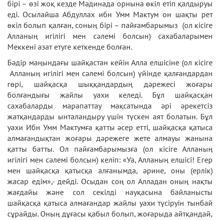
бірі – өзі жоқ кезде Мәдинада орнына өкіл етіп қалдыруы
еді. Осылайша Абдуллах ибн Умм Мактум он шақты рет
өкіл болып қалған, соның бірі – пайғамбарымыз (ол кісіге
Алланың игілігі мен сәлемі болсын) сахабаларымен
Меккені азат етуге кеткенде болған.
Бәдір маңындағы шайқастан кейін Алла елшісіне (ол кісіге
Алланың игілігі мен сәлемі болсын) үйінде қалғандардан
гөрі, шайқасқа шыққандардың дәрежесі жоғары
болғандығы жайлы уахи келеді. Бұл шайқасқан
сахабаларды марапаттау мақсатында әрі әрекетсіз
жатқандарды ынталандыру үшін түскен аят болатын. Бұл
уахи Ибн Умм Мактумға қатты әсер етті, шайқасқа қатыса
алмағандықтан жоғары дәрежеге жете алмауы жанына
қатты батты. Ол пайғамбарымызға (ол кісіге Алланың
игілігі мен сәлемі болсын) келіп: «Уа, Алланың елшісі! Егер
мен шайқасқа қатысқа алғанымда, әрине, оны (ерлік)
жасар едім»,- дейді. Осыдан соң ол Алладан оның нақты
жағдайы және сол секілді науқасына байланысты
шайқасқа қатыса алмағандар жайлы уахи түсіруін тынбай
сұрайды. Оның дұғасы қабыл болып, жоғарыда айтқандай,