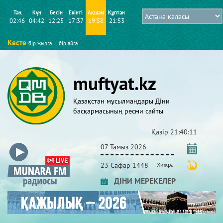
Таң
Күн
Бесін
Екінті
Ақшам
Құптан
02:46
04:42
12:25
17:37
19:58
21:53
Кесте
бір жылға
бір айға
muftyat.kz
Қазақстан мұсылмандары Діни
басқармасының ресми сайты
Қазір
21:40:12
07 Тамыз 2026
23 Сафар 1448
Хижра
ДІНИ МЕРЕКЕЛЕР