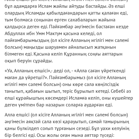
бұл адамдарға Ислам жайлы айтуды бастайды. Әз елші
олардың Исламды қабылдағандарын қатты қалаған еді,
тым болмаса соңынан ерген сахабаларын жайына
қалдырса деген еді. Пайғамбар әңгімесін бастаған кезде
Абдуллах ибн Умм Мактум қасына келеді, ол
пайғамбарымыздың (ол кісіге Алланың игілігі мен сәлемі
болсын) маңызды шаруамен айналысып жатқанын
білмеген еді. Қасына келіп Құранның соңғы аяттарын
оқып беруін сұрайды.
«Уа, Алланың елшісі»,- деді ол, - «Алла саған үйреткенді
маған да үйретші?». Пайғамбарымыз (ол кісіге Алланың
игілігі мен сәлемі болсын) оны көре сала көңілсіздік
танытып, қабағын шытып, теріс бұрылып кетеді. Себебі әз
елші құрайыштың көсемдері Исламға келіп, оны күшейтер
деген үмітпен бар назарын соларға аударған еді.
Алла елшісі (ол кісіге Алланың игілігі мен сәлемі болсын)
әңгімесін аяқтай сала көзі қарауытып, самай тамырының
қаны бүлкілдеп соғып тұрғанын сезеді. Бұл уахи келуінің
бір белгісі еді. Осы жолы оған мына аяттар түседі: