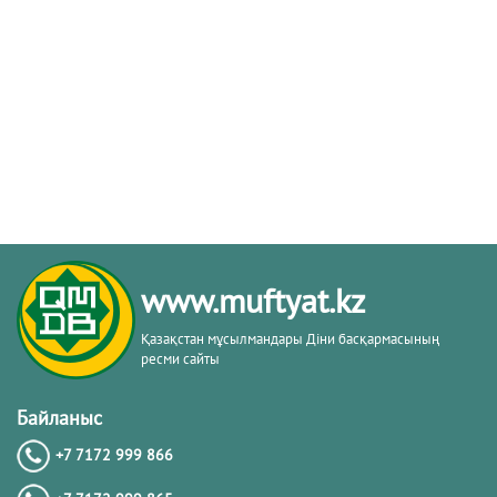
www.muftyat.kz
Қазақстан мұсылмандары Діни басқармасының
ресми сайты
Байланыс
+7 7172 999 866