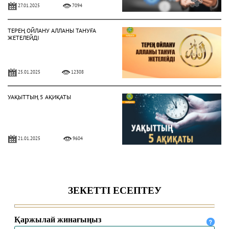
27.01.2025
7094
ТЕРЕҢ ОЙЛАНУ АЛЛАНЫ ТАНУҒА
ЖЕТЕЛЕЙДІ
25.01.2025
12308
УАҚЫТТЫҢ 5 АҚИҚАТЫ
21.01.2025
9604
АЛЛА ЕЛШІСІ ҚАЛАЙ КИІНДІ?
28.10.2024
6979