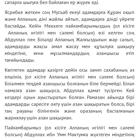
сапарға шығуға бел байлаған ер жүрек еді.
Ясрибке жеткен соң Мусъаб екеуі адамдарға Құран оқып
және Алланың діні жайлы айтып, адамдарға дінді үйрете
бастайды. Кейін Меккеге пайғамбарымыздың (ол кісіге
Алланың игілігі мен сәлемі болсын) өзі келген соң
Абдуллах пен Біләлді Алланың Жалғыздығын жар салып,
адамдарды жақсы амал жасау мен құтылуға шақыру
міндетіне, яғни мұсылмандардың азаншысы етіп
тағайындады.
Көптеген адамдар қазірге дейін осы зағип сахабаның әз
елшінің (ол кісіге Алланың игілігі мен сәлемі болсын)
Біләлмен теңдей азаншысы болғанын біле бермейді. Біләл
намазға азан шақырса, Абдуллах қамат түсірген. Кей
кездері орын ауыстыратын болған. Рамазан айында бірі
адамдарды сәресіге ояту үшін азан шақыратын болса, бірі
таң рауаны білінгенін және оразаның басталғанын
жариялау үшін азан шақырған.
Пайғамбарымыз (ол кісіге Алланың игілігі мен сәлемі
болсын) Абдуллах ибн Умм Мактумға жүктеген міндетінің