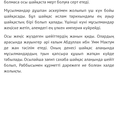
болмаса осы шайқаста мерт болуға серт етеді.
Мұсылмандар дұшпан әскерімен жолығып үш күн бойы
шайқасады. Бұл шайқас ислам тарихындағы ең ауыр
шайқастың бірі болып қалады. Үшінші күні мұсылмандар
жеңіске жетіп, әлемдегі ең үлкен империя күйрейді.
Осы жеңіс жүздеген шейіттердің жанын қиды. Олардың
арасында жауынгер әрі ғалым Абдуллах ибн Умм Мактум
де жан тәсілім етеді. Оның денесі шайқас алаңында
мұсылмандардың туын қапсыра құшып жатқан күйде
табылады. Осылайша зағип сахаба шайқас алаңында шейіт
болып, Раббысымен құрметті дәрежеге ие болған халде
жолықты.