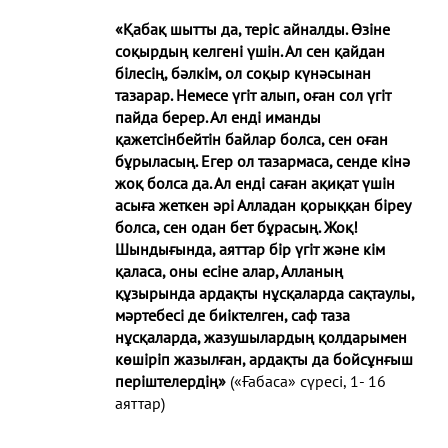
«Қабақ шытты да, теріс айналды. Өзіне
соқырдың келгені үшін. Ал сен қайдан
білесің, бәлкім, ол соқыр күнәсынан
тазарар. Немесе үгіт алып, оған сол үгіт
пайда берер. Ал енді иманды
қажетсінбейтін байлар болса, сен оған
бұрыласың. Егер ол тазармаса, сенде кінә
жоқ болса да. Ал енді саған ақиқат үшін
асыға жеткен әрі Алладан қорыққан біреу
болса, сен одан бет бұрасың. Жоқ!
Шындығында, аяттар бір үгіт және кім
қаласа, оны есіне алар, Алланың
құзырында ардақты нұсқаларда сақтаулы,
мәртебесі де биіктелген, саф таза
нұсқаларда, жазушылардың қолдарымен
көшіріп жазылған, ардақты да бойсұнғыш
періштелердің»
(«Ғабаса» сүресі, 1- 16
аяттар)