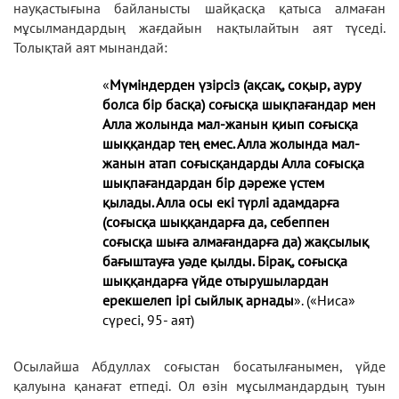
науқастығына байланысты шайқасқа қатыса алмаған
мұсылмандардың жағдайын нақтылайтын аят түседі.
Толықтай аят мынандай:
«
Мүміндерден үзірсіз (ақсақ, соқыр, ауру
болса бір басқа) соғысқа шықпағандар мен
Алла жолында мал-жанын қиып соғысқа
шыққандар тең емес. Алла жолында мал-
жанын атап соғысқандарды Алла соғысқа
шықпағандардан бір дәреже үстем
қылады. Алла осы екі түрлі адамдарға
(соғысқа шыққандарға да, себеппен
соғысқа шыға алмағандарға да) жақсылық
бағыштауға уәде қылды. Бірақ, соғысқа
шыққандарға үйде отырушылардан
ерекшелеп ірі сыйлық арнады
». («Ниса»
сүресі, 95- аят)
Осылайша Абдуллах соғыстан босатылғанымен, үйде
қалуына қанағат етпеді. Ол өзін мұсылмандардың туын