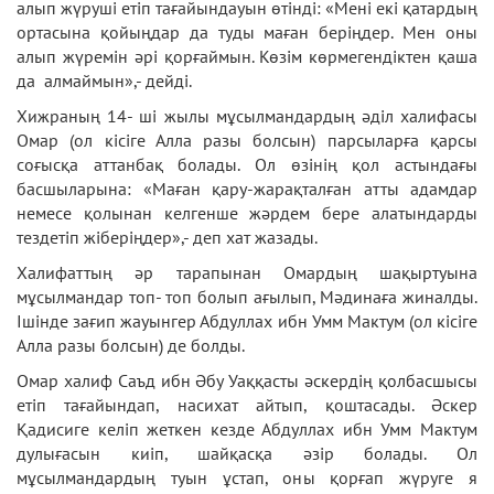
алып жүруші етіп тағайындауын өтінді: «Мені екі қатардың
ортасына қойыңдар да туды маған беріңдер. Мен оны
алып жүремін әрі қорғаймын. Көзім көрмегендіктен қаша
да алмаймын»,- дейді.
Хижраның 14- ші жылы мұсылмандардың әділ халифасы
Омар (ол кісіге Алла разы болсын) парсыларға қарсы
соғысқа аттанбақ болады. Ол өзінің қол астындағы
басшыларына: «Маған қару-жарақталған атты адамдар
немесе қолынан келгенше жәрдем бере алатындарды
тездетіп жіберіңдер»,- деп хат жазады.
Халифаттың әр тарапынан Омардың шақыртуына
мұсылмандар топ- топ болып ағылып, Мәдинаға жиналды.
Ішінде зағип жауынгер Абдуллах ибн Умм Мактум (ол кісіге
Алла разы болсын) де болды.
Омар халиф Саъд ибн Әбу Уаққасты әскердің қолбасшысы
етіп тағайындап, насихат айтып, қоштасады. Әскер
Қадисиге келіп жеткен кезде Абдуллах ибн Умм Мактум
дулығасын киіп, шайқасқа әзір болады. Ол
мұсылмандардың туын ұстап, оны қорғап жүруге я