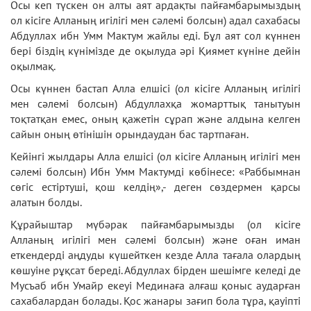
Осы кеп түскен он алты аят ардақты пайғамбарымыздың
ол кісіге Алланың игілігі мен сәлемі болсын) адал сахабасы
Абдуллах ибн Умм Мактум жайлы еді. Бұл аят сол күннен
бері біздің күнімізде де оқылуда әрі Қиямет күніне дейін
оқылмақ.
Осы күннен бастап Алла елшісі (ол кісіге Алланың игілігі
мен сәлемі болсын) Абдуллахқа жомарттық танытуын
тоқтатқан емес, оның қажетін сұрап және алдына келген
сайын оның өтінішін орындаудан бас тартпаған.
Кейінгі жылдары Алла елшісі (ол кісіге Алланың игілігі мен
сәлемі болсын) Ибн Умм Мактумді көбінесе: «Раббымнан
сөгіс естіртуші, қош келдің»,- деген сөздермен қарсы
алатын болды.
Құрайыштар мүбәрак пайғамбарымызды (ол кісіге
Алланың игілігі мен сәлемі болсын) және оған иман
еткендерді аңдуды күшейткен кезде Алла тағала олардың
көшуіне рұқсат береді. Абдуллах бірден шешімге келеді де
Мусъаб ибн Умайр екеуі Мединаға алғаш қоныс аударған
сахабалардан болады. Қос жанары зағип бола тұра, қауіпті