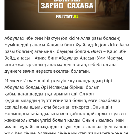
Абдуллах ибн Умм Мактум (ол кісіге Алла разы болсын)
мүміндердің анасы Хадиша бинт Хуайлидтің (ол кісіге Алла
разы болсын) ағайынды бауыры болған. Әкесі – Қайс ибн
Зейд, анасы – Атика бинт Абдуллах. Анасын Умм Мактум,
яғни «жасырынның анасы» деп атаған, себебі ол ана
дүниеге зағип нәресте әкелген болатын.
Меккеге Ислам дінінің келуіне куә жандардың бірі
Абдуллах болды. Әрі Исламды бірінші болып
қабылдағандардың қатарынан еді. Ол көп
құдайшылардың түртпегіне тап болып, өзге сахабалар
секілді қиыншылықты басынан өткерген. Оның дін
жолындағы табандылығы мен қайтпас қайсарлығы үлкен
жанқиярлықтың үлгісі болып қалды. Оның ықыласы мен
иманы құрайыштықтардың зұлымдығынан әлсіреп қалған
жоқ. Керісінше, Алланың дініне мықтап жармасуға және де