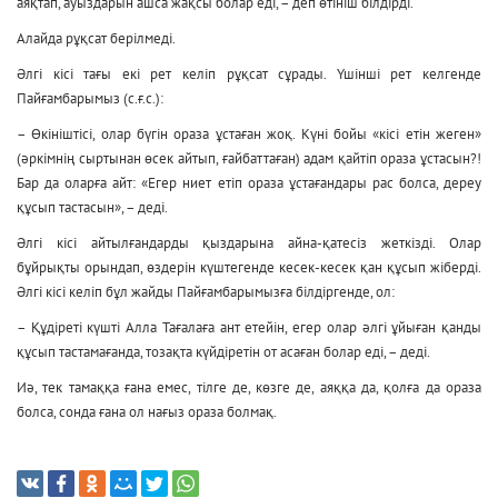
аяқтап, ауыздарын ашса жақсы болар еді, – деп өтініш білдірді.
Алайда рұқсат берілмеді.
Әлгі кісі тағы екі рет келіп рұқсат сұрады. Үшінші рет келгенде
Пайғамбарымыз (с.ғ.с.):
– Өкініштісі, олар бүгін ораза ұстаған жоқ. Күні бойы «кісі етін жеген»
(әркімнің сыртынан өсек айтып, ғайбаттаған) адам қайтіп ораза ұстасын?!
Бар да оларға айт: «Егер ниет етіп ораза ұстағандары рас болса, дереу
құсып тастасын», – деді.
Әлгі кісі айтылғандарды қыздарына айна-қатесіз жеткізді. Олар
бұйрықты орындап, өздерін күштегенде кесек-кесек қан құсып жіберді.
Әлгі кісі келіп бұл жайды Пайғамбарымызға білдіргенде, ол:
– Құдіреті күшті Алла Тағалаға ант етейін, егер олар әлгі ұйыған қанды
құсып тастамағанда, тозақта күйдіретін от асаған болар еді, – деді.
Иә, тек тамаққа ғана емес, тілге де, көзге де, аяққа да, қолға да ораза
болса, сонда ғана ол нағыз ораза болмақ.