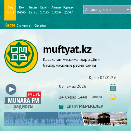
Таң
Күн
Бесін
Екінті
Ақшам
Құптан
02:51
04:45
12:25
17:35
19:54
21:47
Кесте
бір жылға
бір айға
muftyat.kz
Қазақстан мұсылмандары Діни
басқармасының ресми сайты
Қазір
04:01:30
08 Тамыз 2026
24 Сафар 1448
Хижра
ДІНИ МЕРЕКЕЛЕР