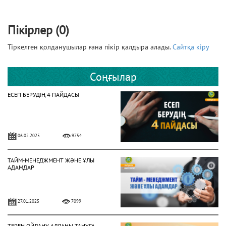
Пікірлер (0)
Тіркелген қолданушылар ғана пікір қалдыра алады.
Сайтқа кіру
Соңғылар
ЕСЕП БЕРУДІҢ 4 ПАЙДАСЫ
06.02.2025
9754
ТАЙМ-МЕНЕДЖМЕНТ ЖӘНЕ ҰЛЫ
АДАМДАР
27.01.2025
7099
ТЕРЕҢ ОЙЛАНУ АЛЛАНЫ ТАНУҒА