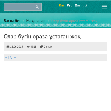
Қаз
Рус
Qaz
قاز
Togg
navi
Басты бет
Мақалалар
Олар бүгін ораза ұстаған жоқ
Олар бүгін ораза ұстаған жоқ
18.06.2015
4925
0 пікір
–
|
A
|
+