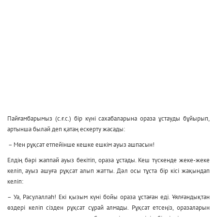
Пайғамбарымыз (с.ғ.с.) бір күні сахабаларына ораза ұстауды бұйырып,
артынша былай деп қатаң ескерту жасады:
– Мен рұқсат етпейінше кешке ешкім ауыз ашпасын!
Елдің бәрі жаппай ауыз бекітіп, ораза ұстады. Кеш түскенде жеке-жеке
келіп, ауыз ашуға рұқсат алып жатты. Дәл осы тұста бір кісі жақындап
келіп:
– Уа, Расулаллаһ! Екі қызым күні бойы ораза ұстаған еді. Ұялғандықтан
өздері келіп сізден рұқсат сұрай алмады. Рұқсат етсеңіз, оразаларын