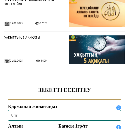
ЖЕТЕЛЕЙДІ
25.01.2025
12325
УАҚЫТТЫҢ 5 АҚИҚАТЫ
21.01.2025
9609
АЛЛА ЕЛШІСІ ҚАЛАЙ КИІНДІ?
28.10.2024
6982
ПАЙҒАМБАР СҮЙГЕН ЖЕМІСТЕР