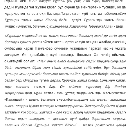
сұрайын деп:
«Сен "Бақара" сүресін (ең ұзақ 2-ші сүре) білесің бе?»
-
дедім. Күлімдеген жүзіне қарап бұл сүрені де меңгергенін түсіндім, ол да
мүдірместен қатесіз оқи бастады.Таңырқаған күйі тағы да төбелеп:
«Сен
Құранды толық жатқа білесің бе?»
- дедім. Сұрағымды жатсынбаған
күйде:
«Әлбетте, білемін, СубханаАлла, МашаАлла, ТәбәракаАлла»
- деді.
«Құранды мүдірмей оқып толық меңгерген баланың әкесі де тегін адам
болмауы қажет»
деген оймен әкесін ертіп келуін өтіндім. Алайда, әкесінің
сұлбасына қарап Пайғамбар сүннетін ұстанатын парасат иесіне ұқсата
алмадым. Өзі қарабайыр, жүзі солыңқы болатын. Ол менің ойымды
оқығандай болып:
«Мен оның әкесі екендігіме сіздің таңқалысыңызды
біліп отырмын, бірақ мен сіздің күмәніңізді сейілтейін. Бұл баланың
артында мың еркектің бағасына татитын әйел тұрғанын біліңіз. Менің үш
балам бар. Олардың түгелі дерлік Құранды жатқа біледі. Сонымен қатар,
төрт жастағы қызым бар. Ол «А’мма» сүресінің бір бөлігін
меңгерген»
деді
.
Бұны естіген мен (ұстаз) таңданысымды жасырмастан:
«Қалайша?» - дедім. Баланың әкесі:
«Балалардың тілі шығып жатқанда
анасы оларды Құран жаттауға ынталандыратын. Жаттауға берілген Құран
аяттарын кім бірінші жаттаса – сол кешкі астың мәзірін таңдайтын. Әуелгі
болып оқып шыққаны – демалыс күні қайда баратынын таңдаса,
алғашқы болып Құранды жаттап біткені – жазғы демалысты қайда