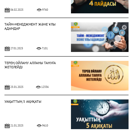
06.02.2025
9760
ТАЙМ-МЕНЕДЖМЕНТ ЖӘНЕ ҰЛЫ
АДАМДАР
27.01.2025
7101
ТЕРЕҢ ОЙЛАНУ АЛЛАНЫ ТАНУҒА
ЖЕТЕЛЕЙДІ
25.01.2025
12336
УАҚЫТТЫҢ 5 АҚИҚАТЫ
21.01.2025
9610