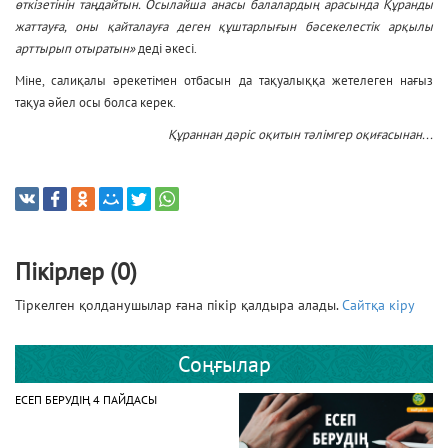
өткізетінін таңдайтын. Осылайша анасы балалардың арасында Құранды
жаттауға, оны қайталауға деген құштарлығын бәсекелестік арқылы
арттырып отыратын»
деді әкесі.
Міне, салиқалы әрекетімен отбасын да тақуалыққа жетелеген нағыз
тақуа әйел осы болса керек.
Құраннан дәріс оқитын тәлімгер оқиғасынан...
Пікірлер (0)
Тіркелген қолданушылар ғана пікір қалдыра алады.
Сайтқа кіру
Соңғылар
ЕСЕП БЕРУДІҢ 4 ПАЙДАСЫ