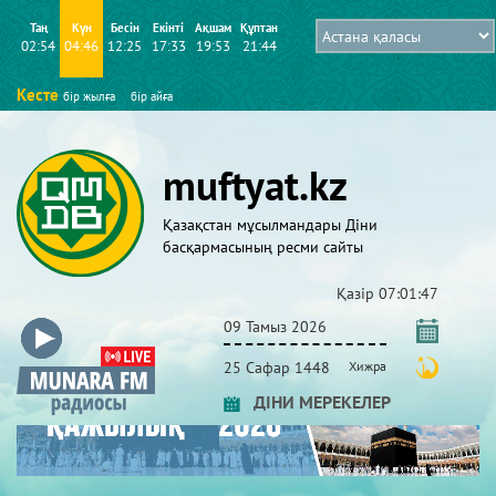
Таң
Күн
Бесін
Екінті
Ақшам
Құптан
02:54
04:46
12:25
17:33
19:53
21:44
Кесте
бір жылға
бір айға
muftyat.kz
Қазақстан мұсылмандары Діни
басқармасының ресми сайты
Қазір
07:01:47
09 Тамыз 2026
25 Сафар 1448
Хижра
ДІНИ МЕРЕКЕЛЕР