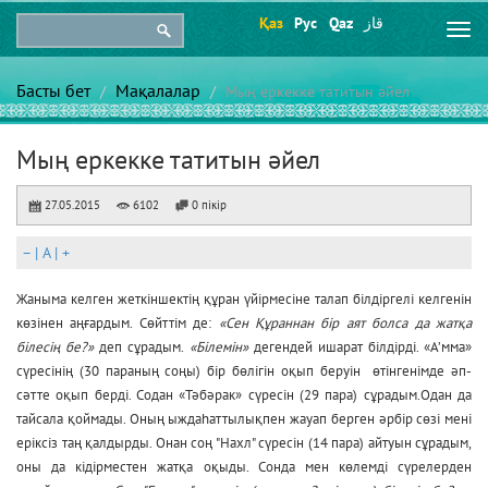
Қаз
Рус
Qaz
قاز
Togg
navi
Басты бет
Мақалалар
Мың еркекке татитын әйел
Мың еркекке татитын әйел
27.05.2015
6102
0 пікір
–
|
A
|
+
Жаныма келген жеткіншектің құран үйірмесіне талап білдіргелі келгенін
көзінен аңғардым. Сөйттім де:
«Сен Құраннан бір аят болса да жатқа
білесің бе?»
деп сұрадым.
«Білемін»
дегендей ишарат білдірді. «А’мма»
сүресінің (30 параның соңы) бір бөлігін оқып беруін өтінгенімде әп-
сәтте оқып берді. Содан «Тәбәрак» сүресін (29 пара) сұрадым.Одан да
тайсала қоймады. Оның ыждаһаттылықпен жауап берген әрбір сөзі мені
еріксіз таң қалдырды. Онан соң "Нахл" сүресін (14 пара) айтуын сұрадым,
оны да кідірместен жатқа оқыды. Сонда мен көлемді сүрелерден