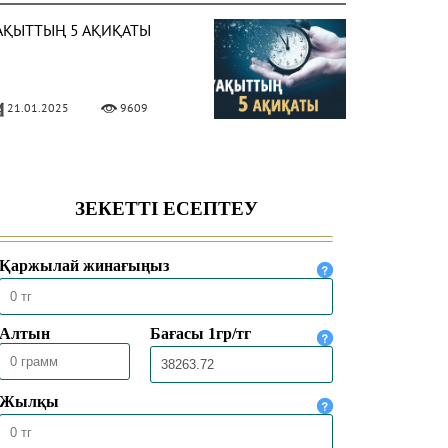
АҚЫТТЫҢ 5 АҚИҚАТЫ
21.01.2025
9609
ЛЛА ЕЛШІСІ ҚАЛАЙ
ИІНДІ?
28.10.2024
6981
АЙҒАМБАР СҮЙГЕН
ЕМІСТЕР
26.10.2024
10308