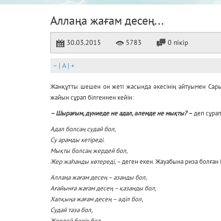
Аллаңа жағам десең...
30.03.2015
5783
0 пікір
–
|
A
|
+
Жанқұтты шешен он жеті жасында әкесінің айтуымен Сарым
жайын сұрап білгеннен кейін:
– Шырағым, дүниеде не адал, әлемде не мықты? –
деп сұрап
Адал болсаң судай бол,
Су арамды кетіреді.
Мықты болсаң жердей бол,
Жер жаһанды көтереді, –
деген екен. Жауабына риза болған 
Аллаңа жағам десең – азанды бол,
Ағайынға жағам десең – қазанды бол,
Халқыңа жағам десең – әділ бол,
Судай таза бол,
Жердей берік бол,