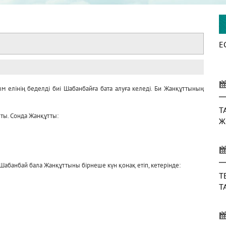
Е
 елінің беделді биі Шабанбайға бата алуға келеді. Би Жанқұттының
Т
ты. Сонда Жанқұтты:
Ж
Шабанбай бала Жанқұттыны бірнеше күн қонақ етіп, кетерінде:
Т
Т