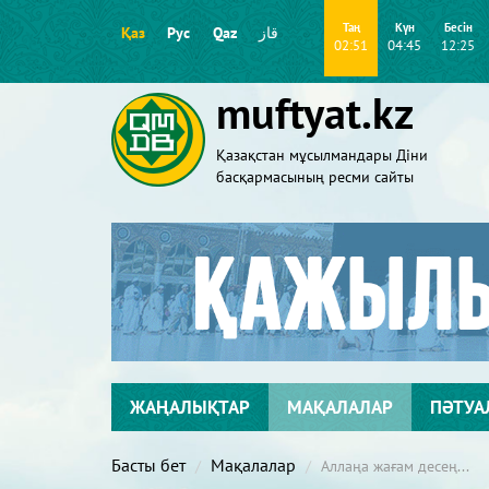
Таң
Күн
Бесін
Қаз
Рус
Qaz
قاز
02:51
04:45
12:25
muftyat.kz
Қазақстан мұсылмандары Діни
басқармасының ресми сайты
ЖАҢАЛЫҚТАР
МАҚАЛАЛАР
ПӘТУА
Басты бет
Мақалалар
Аллаңа жағам десең...