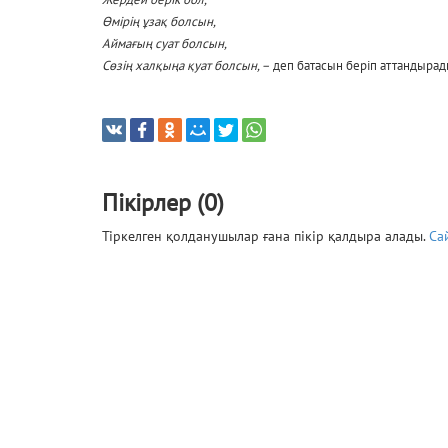
Өмірің ұзақ болсын,
Аймағың суат болсын,
Сөзің халқыңа қуат болсын, –
деп батасын беріп аттандырад
Пікірлер (0)
Тіркелген қолданушылар ғана пікір қалдыра алады.
Са