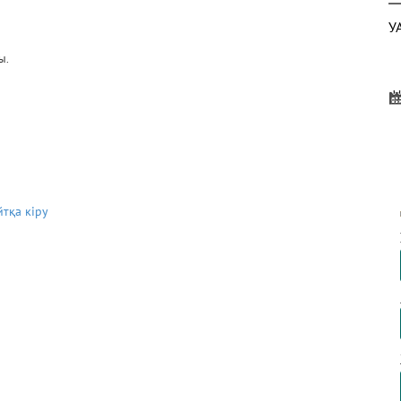
У
ы.
А
К
йтқа кіру
П
Ж