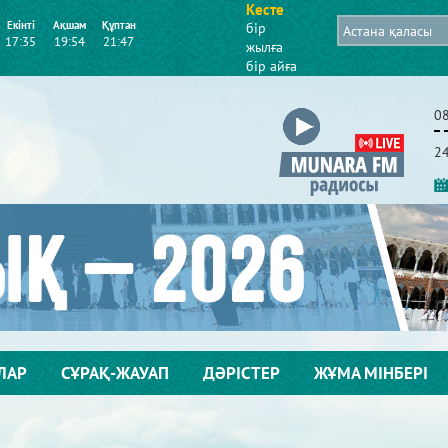
Кесте
Екінті
Ақшам
Құптан
бір
17:35
19:54
21:47
жылға
бір айға
0
2
ЛАР
СҰРАҚ-ЖАУАП
ДӘРІСТЕР
ЖҰМА МІНБЕРІ