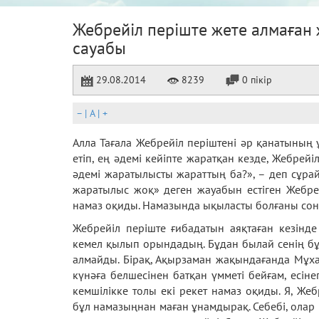
Жебрейіл періште жете алмаған 
сауабы
29.08.2014
8239
0 пікір
–
|
A
|
+
Алла Тағала Жебрейіл періштені әр қанатының
етіп, ең әдемі кейіпте жаратқан кезде, Жебрейі
әдемі жаратылысты жараттың ба?», – деп сұра
жаратылыс жоқ» деген жауабын естіген Жебрей
намаз оқиды. Намазында ықыласты болғаны сон
Жебрейіл періште ғибадатын аяқтаған кезінд
кемел қылып орындадың. Бұдан былай сенің бұ
алмайды. Бірақ, Ақырзаман жақындағанда Мұха
күнәға белшесінен батқан үмметі бейғам, есіне
кемшілікке толы екі рекет намаз оқиды. Я, Жеб
бұл намазыңнан маған ұнамдырақ. Себебі, олар 