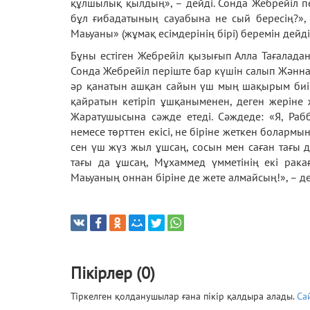
құлшылық қылдың», – дейді. Сонда Жебрейіл п
бұл ғибадатының сауабына не сый бересің?»,
Маьуаны» (жұмақ есімдерінің бірі) беремін дейді
Бұны естіген Жебрейіл қызығып Алла Тағаладан 
Сонда Жебрейіл періште бар күшін салып Жәннат
әр қанатын ашқан сайын үш мың шақырым биі
қайратын кетіріп ұшқаныменен, деген жеріне
Жаратушысына сәжде етеді. Сәждеде: «Я, Ра
немесе төрттен екісі, не біріне жеткен болармын
сен үш жүз жыл ұшсаң, сосын мен саған тағы д
тағы да ұшсаң, Мұхаммед үмметінің екі рак
Маьуаның оннан біріне де жете алмайсың!», – де
Пікірлер (0)
Тіркелген қолданушылар ғана пікір қалдыра алады.
Са