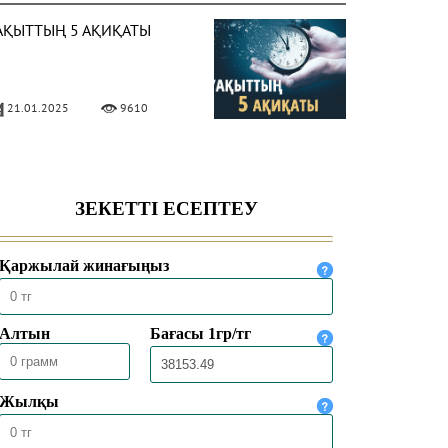
АҚЫТТЫҢ 5 АҚИҚАТЫ
21.01.2025
9610
ЛЛА ЕЛШІСІ ҚАЛАЙ
ИІНДІ?
28.10.2024
6983
АЙҒАМБАР СҮЙГЕН
ЕМІСТЕР
26.10.2024
10310