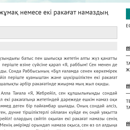
жұмақ немесе екі ракағат намаздың
Е
 ұзындығы батыс пен шығысқа жететін алты жүз қанатты
Т
л періште өзіне сүйсіне қарап «Я, раббым! Сен менен де
Ж
йды. Сонда Раббысының «Бұл ғаламда сенен көркемірек
іл періште қуаныштан және шүкіршіліктен екі ракағат
шалықты әрбір ракағатінде жиырма мың жыл оқиды.
е Алла Тағала «Я, Жебрейіл, сен құлшылығыңды сондай
л екі ракағатыңа жететіндей дәрежеде ешкім намаз оқи
Т
ммед деген бір пайғамбар шығады. Оның сондай әлсіз,
Т
ген, дүние тіршіліктерлі ойлаған күйде ең оңай уақытта
рейіл! олардың сөйтіп оқыған екі ракағат намазы сенің
Менің әмірімді орындап намаза оқыса, сен өз ол алдыңа