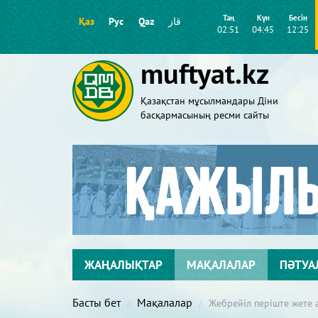
Таң
Күн
Бесін
Қаз
Рус
Qaz
قاز
02:51
04:45
12:25
muftyat.kz
Қазақстан мұсылмандары Діни
басқармасының ресми сайты
ЖАҢАЛЫҚТАР
МАҚАЛАЛАР
ПӘТУА
Басты бет
Мақалалар
Жебрейіл періште жете 