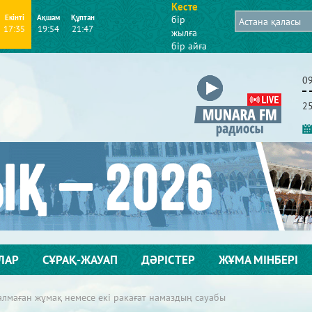
Кесте
Екінті
Ақшам
Құптан
бір
17:35
19:54
21:47
жылға
бір айға
0
2
ЛАР
СҰРАҚ-ЖАУАП
ДӘРІСТЕР
ЖҰМА МІНБЕРІ
алмаған жұмақ немесе екі ракағат намаздың сауабы