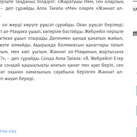
еріште таңданыс білдіріп: «Жаратушы Ием, сен оларлың
 – деп сұрайды. Алла Тағала «Мен оларға «Жәннат ал-
У
.
ол жерді көруге рұқсат сұрайды. Оған рұқсат беріледі.
 ал-Маьуаға ұшып, көтеріле бастайды. Жебрейіл періште
ктікке ұшып отырады. Дегенмен қанша қанатын жайып,
 жете алмайды. Ақырында болмағасын қанаттары талып
А
ббым, мен көп ұштым. Жәннат ал-Маьуаның жартысына
К
?», – деп сұрайды. Сонда Алла Тағала: «Я, Жебрейіл! Егер
а сондай қашықтықты алатын қанат пен қуат беріп, сен
ағат оқыған намазының сауабына берілген Жәннат ал-
п жауап береді.
П
Ж
йтқа кіру