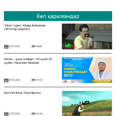
Көп қаралғандар
"Мүлк" сүресі. Айдар Байжанов
("Жігіттер" квартеті)
02.07.2015
46602
Намаз – ұлық ғибадат | 30 күнге 30
сұхбат | Қалижан Заңқоев
07.05.2020
37132
Әке мен Бала. Мультфильм
15.07.2015
31146