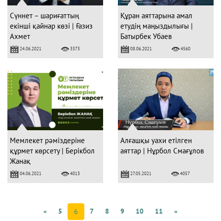
Сүннет – шариғаттың
Құран аяттарына амал
екінші қайнар көзі | Ғазиз
етудің маңыздылығы |
Ахмет
Батырбек Убаев
24.06.2021
08.06.2021
3373
4560
Мемлекет рәміздеріне
Алғашқы уахи етілген
құрмет көрсету | Берікбол
аяттар | Нұрбол Смағұлов
Жанақ
04.06.2021
27.05.2021
4013
4057
«
5
7
8
9
10
11
»
6