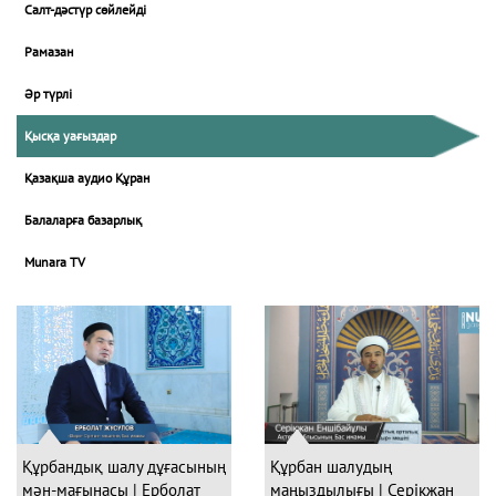
Салт-дәстүр сөйлейді
Рамазан
Әр түрлі
Қысқа уағыздар
Қазақша аудио Құран
Балаларға базарлық
Munara TV
Құрбандық шалу дұғасының
Құрбан шалудың
мән-мағынасы | Ерболат
маңыздылығы | Серікжан