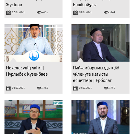
Жүсіпов
Еншібайұлы
12.07.2021
08.07.2021
4755
3144
Некелесудің үкімі |
Пайғамбарымыздың ﷺ
Нұрлыбек Күзенбаев
үйленуге қатысты
өсиеттері | Ерболат
Жүсіпов
04.07.2021
02.07.2021
3469
3755