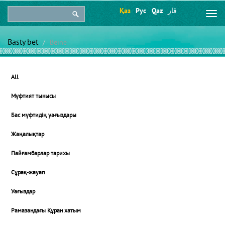
Қаз
Рус
Qaz
قاز
Togg
navi
Basty bet
Beıne
All
Мүфтият тынысы
Бас мүфтидің уағыздары
Жаңалықтар
Пайғамбарлар тарихы
Сұрақ-жауап
Уағыздар
Рамазандағы Құран хатым