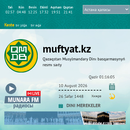
Tań
Kún
Besіn
Ekіntі
Aqsham
Quptan
02:57
04:48
12:25
17:32
19:51
21:41
Keste
bіr jylǵa
bіr aıǵa
muftyat.kz
Qazaqstan Musylmandary Dіnı basqarmasynyń
resmı saıty
Qazіr
01:16:05
10 August 2026
26 Safar 1448
Хижра
DINI MEREKELER