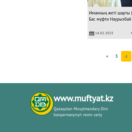
Иманның жеті шарты |
Бас мүфти Наурызбай
14.02.2025
«
3
4
www.muftyat.kz
Qazaqstan Musylmandary Dіnı
basqarmasynyń resmı saıty