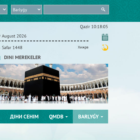
Qazіr
10:18:06
9 August 2026
 Safar 1448
Хижра
DINI MEREKELER
ДІНИ СЕНІМ
QMDB
BARLYǴY