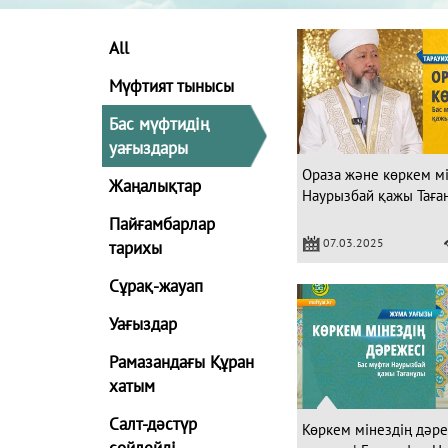
All
Мүфтият тынысы
Бас мүфтидің
уағыздары
Ораза және көркем мі
Жаңалықтар
Наурызбай қажы Таға
Пайғамбарлар
07.03.2025
тарихы
Сұрақ-жауап
Уағыздар
Рамазандағы Құран
хатым
Салт-дәстүр
Көркем мінездің дәре
сөйлейді