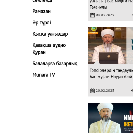
уағызы | Бас мүфти 
Тағанұлы
Рамазан
04.03.2025
Әр түрлі
Қысқа уағыздар
Қазақша аудио
Құран
Балаларға базарлық
Тәпсірлердің таңдаулы
Munara TV
Бас мүфти Наурызбай
20.02.2025