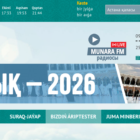
Keste
Ekіntі
Aqsham
Quptan
bіr jylǵa
17:33
19:53
21:44
bіr aıǵa
0
25
SURAQ-JAÝAP
BІZDІŃ ÁRІPTESTER
JUMA MІNBERІ