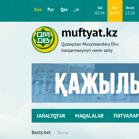
Tań
Kún
Besіn
Қаз
Рус
Qaz
قاز
02:54
04:46
12:25
muftyat.kz
Qazaqstan Musylmandary Dіnı
basqarmasynyń resmı saıty
JAŃALYQTAR
MAQALALAR
ПӘТУАЛАР
Basty bet
Beıne