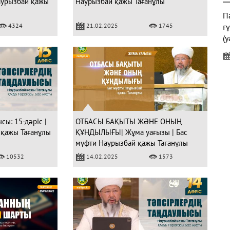
Наурызбай қажы
Наурызбай қажы Тағанұлы
Па
4324
21.02.2025
1745
ғ
(у
"
сы: 15-дәріс |
ОТБАСЫ БАҚЫТЫ ЖӘНЕ ОНЫҢ
 қажы Тағанұлы
ҚҰНДЫЛЫҒЫ| Жұма уағызы | Бас
мүфти Наурызбай қажы Тағанұлы
Ж
10532
14.02.2025
1573
Қ
Б
к