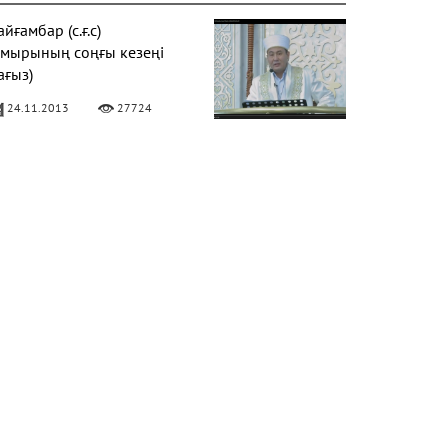
йғамбар (с.ғ.с)
ұмырының соңғы кезеңі
ағыз)
24.11.2013
27724
Фатиха" сүресі
11.04.2016
27174
алқаулық - жат қылық |
уаныш АБИШЕВ
23.10.2015
26403
араат түнін қалай өткізу
ерек?