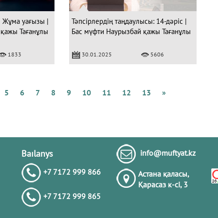
 Жұма уағызы |
Тәпсірлердің таңдаулысы: 14-дәріс |
 қажы Тағанұлы
Бас мүфти Наурызбай қажы Тағанұлы
Құ
1833
30.01.2025
5606
4
с
а
5
6
7
8
9
10
11
12
13
»
Ә
Baılanys
info@muftyat.kz
+7 7172 999 866
Астана қаласы,
Қарасаз к-сi, 3
+7 7172 999 865