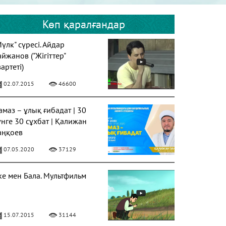
Көп қаралғандар
Мүлк" сүресі. Айдар
айжанов ("Жігіттер"
артеті)
02.07.2015
46600
амаз – ұлық ғибадат | 30
үнге 30 сұхбат | Қалижан
аңқоев
07.05.2020
37129
ке мен Бала. Мультфильм
15.07.2015
31144