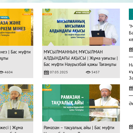
"
Б
кв
нез | Бас мүфти
МҰСЫЛМАННЫҢ МҰСЫЛМАН
нұлы
АЛДЫНДАҒЫ АҚЫСЫ | Жұма уағызы |
Бас мүфти Наурызбай қажы Тағанұлы
Н
к
4604
07.03.2025
5457
З
Ә
жесі | Жұма
Рамазан – тақуалық айы | Бас мүфти