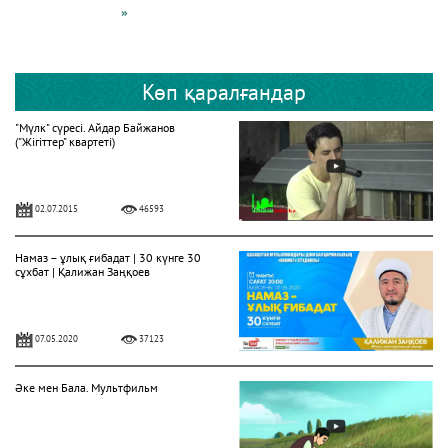
»
Көп қаралғандар
"Мүлк" сүресі. Айдар Байжанов
("Жігіттер" квартеті)
02.07.2015
46593
Намаз – ұлық ғибадат | 30 күнге 30
сұхбат | Қалижан Заңқоев
07.05.2020
37123
Әке мен Бала. Мультфильм