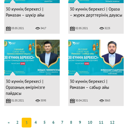
30 күннің берекесі |
30 күннің берекесі | Ораза
Рамазан – шүкір айы
– жүрек дерттерінің дауасы
03.05.2021
02.05.2021
3417
3225
30 күннің берекесі |
30 күннің берекесі |
Оразаның өмірімізге
Рамазан – сабыр айы
пайдасы
01.05.2021
30.04.2021
3595
3863
«
2
4
5
6
7
8
9
10
11
12
3