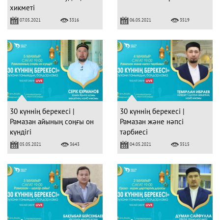
хикметі
07.05.2021
06.05.2021
3316
3519
30 күннің берекесі |
30 күннің берекесі |
Рамазан айының соңғы он
Рамазан және нәпсі
күндігі
тәрбиесі
05.05.2021
04.05.2021
3643
3515