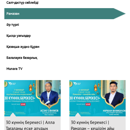
Салт-дәстүр сөйлейді
Рамазан
Әр түрлі
Қысқа уағыздар
Қазақша аудио Құран
Балаларға базарлық
Munara TV
30 күннің берекесі | Алла
30 күннің берекесі |
Тағаланы еске алудың
Рамазан – кешірім айы