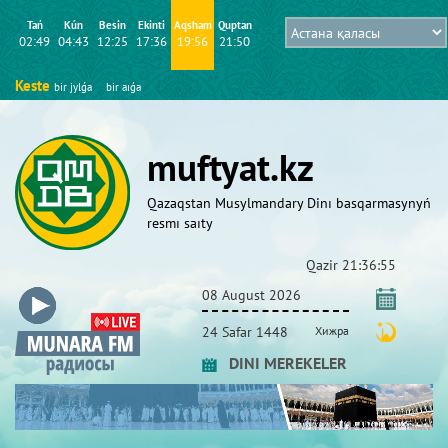
Tań
Kún
Besіn
Ekіntі
Aqsham
Quptan
02:49
04:43
12:25
17:36
19:56
21:50
Keste
bіr jylǵa
bіr aıǵa
muftyat.kz
Qazaqstan Musylmandary Dіnı basqarmasynyń
resmı saıty
Qazіr
21:36:56
08 August 2026
24 Safar 1448
Хижра
DINI MEREKELER