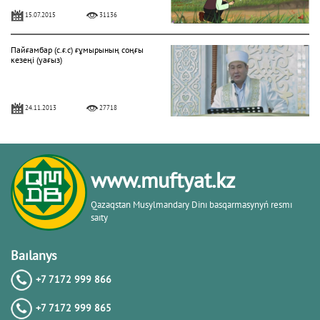
15.07.2015
31136
Пайғамбар (с.ғ.с) ғұмырының соңғы
кезеңі (уағыз)
24.11.2013
27718
"Фатиха" сүресі
www.muftyat.kz
11.04.2016
27161
Qazaqstan Musylmandary Dіnı basqarmasynyń resmı
saıty
Жалқаулық - жат қылық | Қуаныш
АБИШЕВ
Baılanys
+7 7172 999 866
23.10.2015
26400
+7 7172 999 865