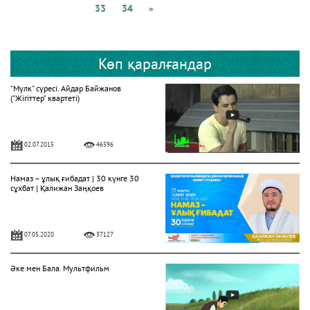
33
34
»
Көп қаралғандар
"Мүлк" сүресі. Айдар Байжанов
("Жігіттер" квартеті)
02.07.2015
46596
Намаз – ұлық ғибадат | 30 күнге 30
сұхбат | Қалижан Заңқоев
07.05.2020
37127
Әке мен Бала. Мультфильм