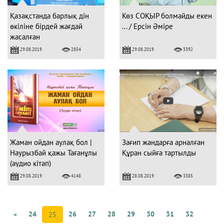
Қазақстанда барлық дін
Көз СОҚЫР болмайды екен
өкіліне бірдей жағдай
... / Ерсін Әміре
жасалған
29.08.2019
29.08.2019
2854
3392
Жаман ойдан аулақ бол |
Зағип жандарға арналған
Наурызбай қажы Тағанұлы
Құран сыйға тартылды
(аудио кітап)
29.08.2019
28.08.2019
4148
3385
«
24
26
27
28
29
30
31
32
25