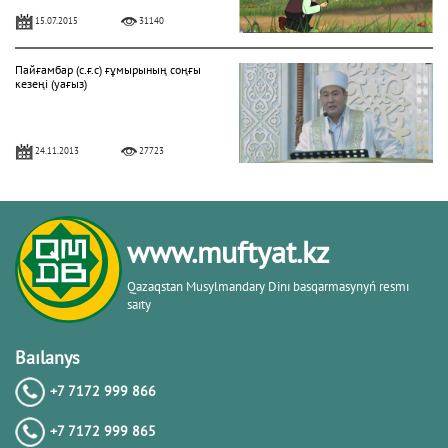
15.07.2015
31140
Пайғамбар (с.ғ.с) ғұмырының соңғы
кезеңі (уағыз)
24.11.2013
27723
"Фатиха" сүресі
www.muftyat.kz
11.04.2016
27171
Qazaqstan Musylmandary Dіnı basqarmasynyń resmı
saıty
Жалқаулық - жат қылық | Қуаныш
АБИШЕВ
Baılanys
+7 7172 999 866
23.10.2015
26401
+7 7172 999 865