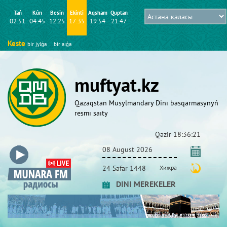
Tań
Kún
Besіn
Ekіntі
Aqsham
Quptan
02:51
04:45
12:25
17:35
19:54
21:47
Keste
bіr jylǵa
bіr aıǵa
muftyat.kz
Qazaqstan Musylmandary Dіnı basqarmasynyń
resmı saıty
Qazіr
18:36:22
08 August 2026
24 Safar 1448
Хижра
DINI MEREKELER