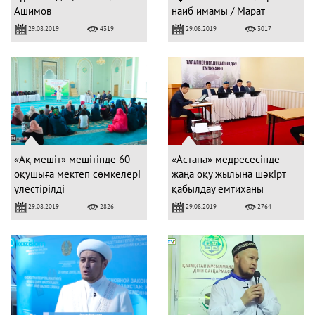
Ашимов
наиб имамы / Марат
Бектазинов
29.08.2019
29.08.2019
4319
3017
«Ақ мешіт» мешітінде 60
«Астана» медресесінде
оқушыға мектеп сөмкелері
жаңа оқу жылына шәкірт
үлестірілді
қабылдау емтиханы
29.08.2019
29.08.2019
2826
2764