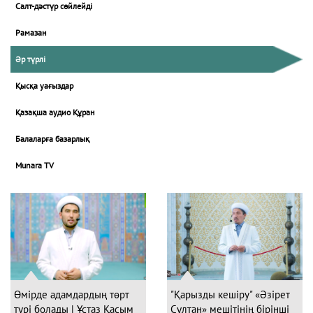
Салт-дәстүр сөйлейді
Рамазан
Әр түрлі
Қысқа уағыздар
Қазақша аудио Құран
Балаларға базарлық
Munara TV
Өмірде адамдардың төрт
"Қарызды кешіру" «Әзірет
түрі болады | Ұстаз Қасым
Сұлтан» мешітінің бірінші