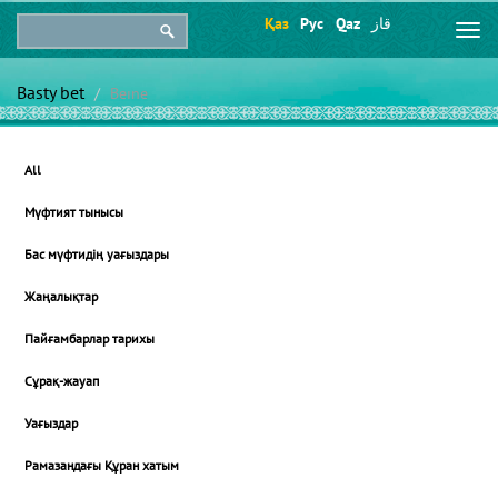
Қаз
Рус
Qaz
قاز
Togg
navi
Basty bet
Beıne
All
Мүфтият тынысы
Бас мүфтидің уағыздары
Жаңалықтар
Пайғамбарлар тарихы
Сұрақ-жауап
Уағыздар
Рамазандағы Құран хатым