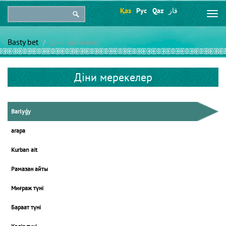
Қаз
Рус
Qaz
قاز
Togg
navi
Basty bet
Діни мерекелер
Діни мерекелер
Barlyǵy
arapa
Kurban ait
Рамазан айты
Миғраж түні
Бараат түні