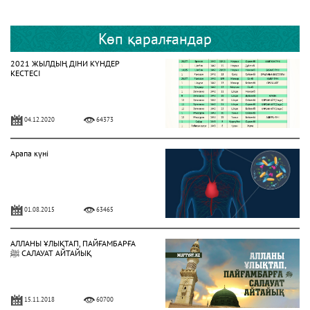
Көп қаралғандар
2021 ЖЫЛДЫҢ ДІНИ КҮНДЕР
КЕСТЕСІ
04.12.2020
64373
Арапа күні
01.08.2015
63465
АЛЛАНЫ ҰЛЫҚТАП, ПАЙҒАМБАРҒА
ﷺ САЛАУАТ АЙТАЙЫҚ
15.11.2018
60700