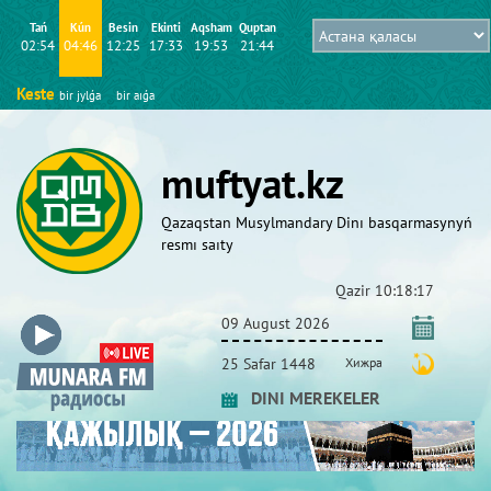
Tań
Kún
Besіn
Ekіntі
Aqsham
Quptan
02:54
04:46
12:25
17:33
19:53
21:44
Keste
bіr jylǵa
bіr aıǵa
muftyat.kz
Qazaqstan Musylmandary Dіnı basqarmasynyń
resmı saıty
Qazіr
10:18:18
09 August 2026
25 Safar 1448
Хижра
DINI MEREKELER