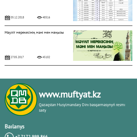
05.12.2018
48516
Мәуліт мерекесінің мәні мен маңызы
27.05.2017
45102
www.muftyat.kz
Qazaqstan Musylmandary Dіnı basqarmasynyń resmı
saıty
Baılanys
+7 7172 999 866