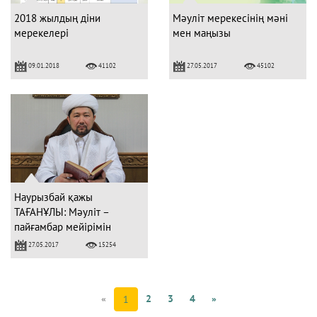
2018 жылдың діни
Мәуліт мерекесінің мәні
мерекелері
мен маңызы
09.01.2018
27.05.2017
41102
45102
Наурызбай қажы
ТАҒАНҰЛЫ: Мәуліт –
пайғамбар мейірімін
сүйіншілейтін мереке!
27.05.2017
15254
«
2
3
4
»
1