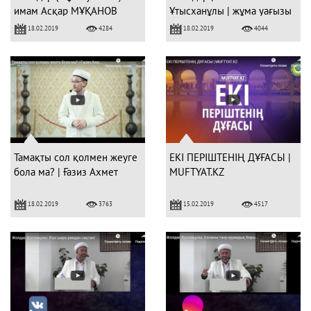
имам Асқар МҰҚАНОВ
Ұтысханұлы | жұма уағызы
18.02.2019
18.02.2019
4284
4044
Тамақты сол қолмен жеуге
ЕКІ ПЕРІШТЕНІҢ ДҰҒАСЫ |
бола ма? | Ғазиз Ахмет
MUFTYAT.KZ
18.02.2019
15.02.2019
3763
4517