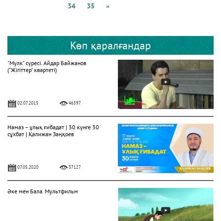
34
35
»
Көп қаралғандар
"Мүлк" сүресі. Айдар Байжанов
("Жігіттер" квартеті)
02.07.2015
46597
Намаз – ұлық ғибадат | 30 күнге 30
сұхбат | Қалижан Заңқоев
07.05.2020
37127
Әке мен Бала. Мультфильм