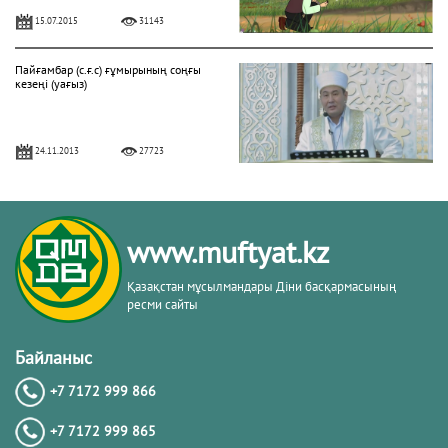
15.07.2015
31143
Пайғамбар (с.ғ.с) ғұмырының соңғы
кезеңі (уағыз)
24.11.2013
27723
"Фатиха" сүресі
www.muftyat.kz
11.04.2016
27172
Қазақстан мұсылмандары Діни басқармасының
ресми сайты
Жалқаулық - жат қылық | Қуаныш
АБИШЕВ
Байланыс
+7 7172 999 866
23.10.2015
26402
+7 7172 999 865