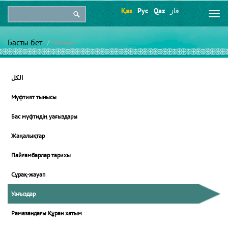
Қаз
Рус
Qaz
قاز
Togg
navi
Басты бет
Бейне
الكل
Мүфтият тынысы
Бас мүфтидің уағыздары
Жаңалықтар
Пайғамбарлар тарихы
Сұрақ-жауап
Уағыздар
Рамазандағы Құран хатым