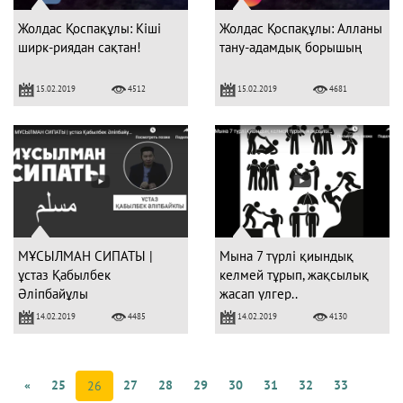
Жолдас Қоспақұлы: Кіші
Жолдас Қоспақұлы: Алланы
ширк-риядан сақтан!
тану-адамдық борышың
15.02.2019
15.02.2019
4512
4681
МҰСЫЛМАН СИПАТЫ |
Мына 7 түрлі қиындық
ұстаз Қабылбек
келмей тұрып, жақсылық
Әліпбайұлы
жасап үлгер..
14.02.2019
14.02.2019
4485
4130
«
25
27
28
29
30
31
32
33
26