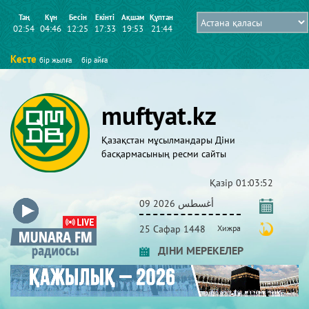
Таң
Күн
Бесін
Екінті
Ақшам
Құптан
02:54
04:46
12:25
17:33
19:53
21:44
Кесте
бір жылға
бір айға
muftyat.kz
Қазақстан мұсылмандары Діни
басқармасының ресми сайты
Қазір
01:03:52
09 أغسطس 2026
25 Сафар 1448
Хижра
ДІНИ МЕРЕКЕЛЕР