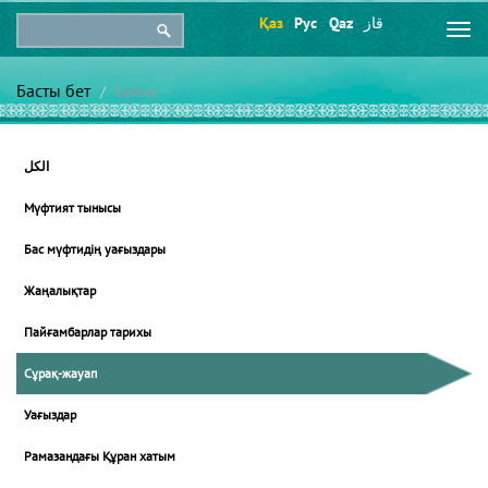
Қаз
Рус
Qaz
قاز
Togg
navi
Басты бет
Бейне
الكل
Мүфтият тынысы
Бас мүфтидің уағыздары
Жаңалықтар
Пайғамбарлар тарихы
Сұрақ-жауап
Уағыздар
Рамазандағы Құран хатым