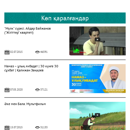
Көп қаралғандар
"Мүлк" сүресі. Айдар Байжанов
("Жігіттер" квартеті)
02.07.2015
46591
Намаз – ұлық ғибадат | 30 күнге 30
сұхбат | Қалижан Заңқоев
07.05.2020
37121
Әке мен Бала. Мультфильм
15.07.2015
31133