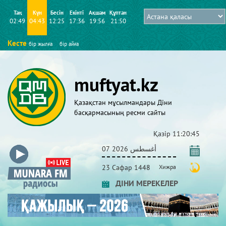
Таң
Күн
Бесін
Екінті
Ақшам
Құптан
02:49
04:43
12:25
17:36
19:56
21:50
Кесте
бір жылға
бір айға
muftyat.kz
Қазақстан мұсылмандары Діни
басқармасының ресми сайты
Қазір
11:20:45
07 أغسطس 2026
23 Сафар 1448
Хижра
ДІНИ МЕРЕКЕЛЕР