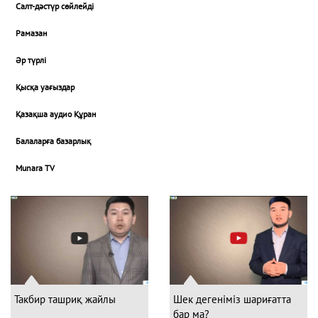
Салт-дәстүр сөйлейді
Рамазан
Әр түрлі
Қысқа уағыздар
Қазақша аудио Құран
Балаларға базарлық
Munara TV
Такбир ташриқ жайлы
Шек дегеніміз шариғатта
бар ма?