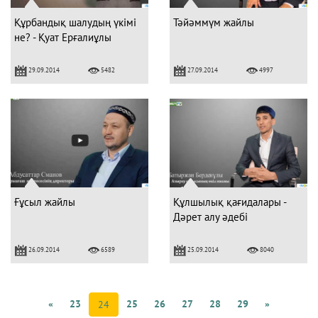
Құрбандық шалудың үкімі
Тәйәммүм жайлы
не? - Қуат Ерғалиұлы
29.09.2014
27.09.2014
5482
4997
Ғұсыл жайлы
Құлшылық қағидалары -
Дәрет алу әдебі
26.09.2014
25.09.2014
6589
8040
«
23
25
26
27
28
29
»
24