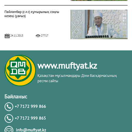
Пайғамбар (с.ғ.с) ғұмырының соңғы
кезеңі (уағыз)
24.11.2013
27717
"Фатиха" сүресі
www.muftyat.kz
11.04.2016
27157
Қазақстан мұсылмандары Діни басқармасының
ресми сайты
Жалқаулық - жат қылық | Қуаныш
АБИШЕВ
Байланыс
+7 7172 999 866
23.10.2015
26398
+7 7172 999 865
Бараат түнін қалай өткізу керек?
info@muftyat.kz