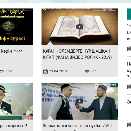
"
Б
кв
 Кәрім ᴬᵁᴰᴵᴼ
ҚҰРАН - ӘЛЕМДЕРГЕ НҰР ШАШҚАН
КІТАП (ЖАҢА ВИДЕО РОЛИК - 2019)
Н
к
9902
29.04.2019
5335
З
Ә
ұран жарысы. 2-
Жарыс қатысушысынан сұхбат / VIII