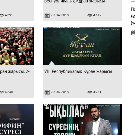
республикалық Құран жарысы
Па
4291
29.04.2019
4212
ғ
(у
"
ұран жарысы. 2-
VIII Республикалық Құран жарысы
Ж
4248
29.04.2019
4521
Қ
Б
к