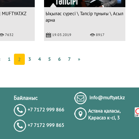
| MUFTYAT.KZ
Ықылас сүресі \ Тәпсір тұнығы \ Асыл
арна
Құ
7632
19.03.2019
8917
4
с
а
«
1
3
4
5
6
7
»
Ә
2
Байланыс
info@muftyat.kz
+7 7172 999 866
Астана қаласы,
Қарасаз к-сi, 3
+7 7172 999 865