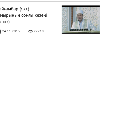
йғамбар (с.ғ.с)
ұмырының соңғы кезеңі
ағыз)
24.11.2013
27718
Фатиха" сүресі
11.04.2016
27157
алқаулық - жат қылық |
уаныш АБИШЕВ
23.10.2015
26399
араат түнін қалай өткізу
ерек?