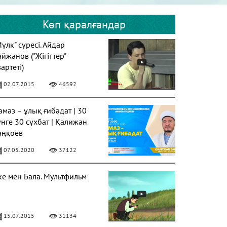
Көп қаралғандар
Мүлк" сүресі. Айдар
айжанов ("Жігіттер"
артеті)
02.07.2015
46592
амаз – ұлық ғибадат | 30
үнге 30 сұхбат | Қалижан
аңқоев
07.05.2020
37122
ке мен Бала. Мультфильм
15.07.2015
31134