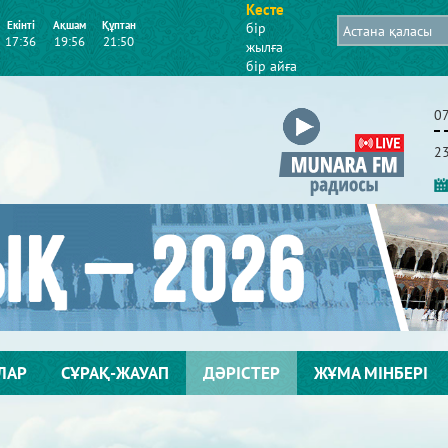
Кесте
Екінті
Ақшам
Құптан
бір
17:36
19:56
21:50
жылға
бір айға
2
ЛАР
СҰРАҚ-ЖАУАП
ДӘРІСТЕР
ЖҰМА МІНБЕРІ