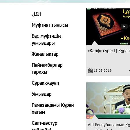
الكل
Мүфтият тынысы
Бас мүфтидің
уағыздары
«Кәһф» сүресі | Құран
Жаңалықтар
Пайғамбарлар
15.05.2019
тарихы
Сұрақ-жауап
Уағыздар
Рамазандағы Құран
хатым
Салт-дәстүр
VIII Республикалық Қ
сөйлейді