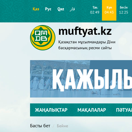
Таң
Күн
Бесін
Қаз
Рус
Qaz
قاز
02:49
04:43
12:25
muftyat.kz
Қазақстан мұсылмандары Діни
басқармасының ресми сайты
ЖАҢАЛЫҚТАР
МАҚАЛАЛАР
ПӘТУА
Басты бет
Бейне