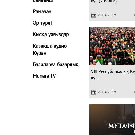
күн (2-бөлім)
Рамазан
29.04.2019
Әр түрлі
Қысқа уағыздар
Қазақша аудио
Құран
Балаларға базарлық
VIII Республикалық Қ
Munara TV
күн
29.04.2019