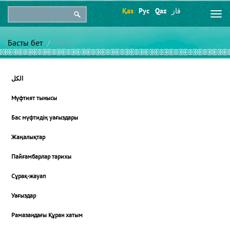
Қаз
Рус
Qaz
قاز
Togg
navi
Басты бет
Бейне
الكل
Мүфтият тынысы
Бас мүфтидің уағыздары
Жаңалықтар
Пайғамбарлар тарихы
Сұрақ-жауап
Уағыздар
Рамазандағы Құран хатым