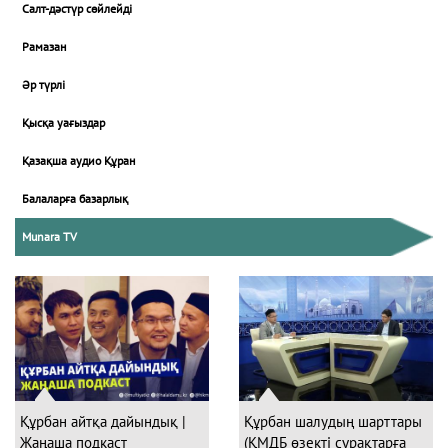
Салт-дәстүр сөйлейді
Рамазан
Әр түрлі
Қысқа уағыздар
Қазақша аудио Құран
Балаларға базарлық
Munara TV
Құрбан айтқа дайындық |
Құрбан шалудың шарттары
Жаңаша подкаст
(ҚМДБ өзекті сұрақтарға