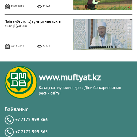
15.07.2015
31143
Пайғамбар (с.ғ.с) ғұмырының соңғы
кезеңі (уағыз)
24.11.2013
27723
"Фатиха" сүресі
www.muftyat.kz
11.04.2016
27172
Қазақстан мұсылмандары Діни басқармасының
ресми сайты
Жалқаулық - жат қылық | Қуаныш
АБИШЕВ
Байланыс
+7 7172 999 866
23.10.2015
26402
+7 7172 999 865