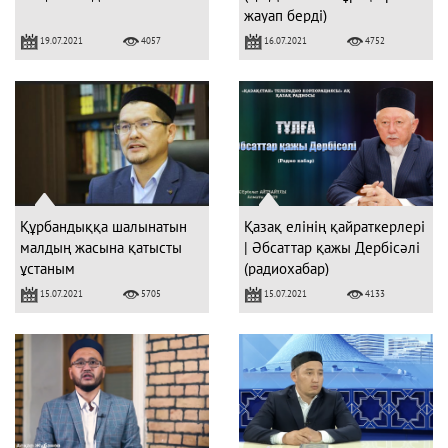
жауап берді)
19.07.2021
16.07.2021
4057
4752
Құрбандыққа шалынатын
Қазақ елінің қайраткерлері
малдың жасына қатысты
| Әбсаттар қажы Дербісәлі
ұстаным
(радиохабар)
15.07.2021
15.07.2021
5705
4133