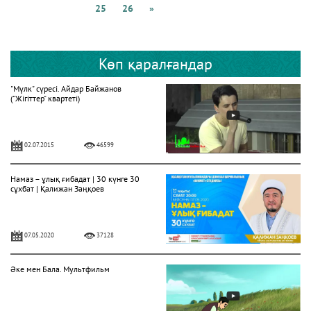
25
26
»
Көп қаралғандар
"Мүлк" сүресі. Айдар Байжанов
("Жігіттер" квартеті)
02.07.2015
46599
Намаз – ұлық ғибадат | 30 күнге 30
сұхбат | Қалижан Заңқоев
07.05.2020
37128
Әке мен Бала. Мультфильм