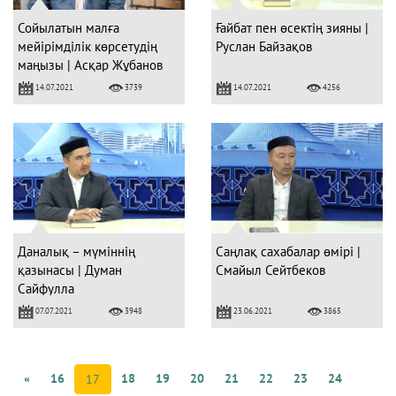
Сойылатын малға
Ғайбат пен өсектің зияны |
мейірімділік көрсетудің
Руслан Байзақов
маңызы | Асқар Жұбанов
14.07.2021
14.07.2021
3739
4256
Даналық – мүміннің
Саңлақ сахабалар өмірі |
қазынасы | Думан
Смайыл Сейтбеков
Сайфулла
07.07.2021
23.06.2021
3948
3865
«
16
18
19
20
21
22
23
24
17