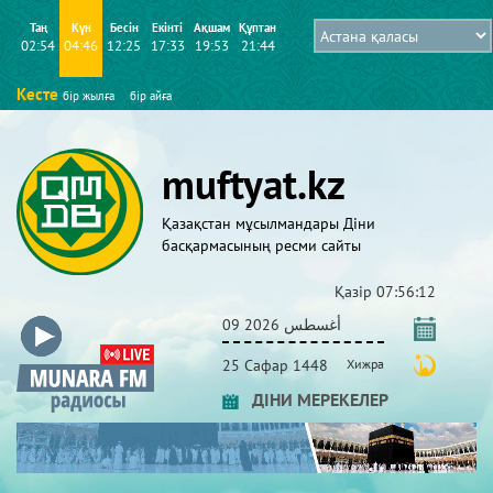
Таң
Күн
Бесін
Екінті
Ақшам
Құптан
02:54
04:46
12:25
17:33
19:53
21:44
Кесте
бір жылға
бір айға
muftyat.kz
Қазақстан мұсылмандары Діни
басқармасының ресми сайты
Қазір
07:56:12
09 أغسطس 2026
25 Сафар 1448
Хижра
ДІНИ МЕРЕКЕЛЕР