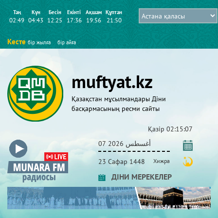
Таң
Күн
Бесін
Екінті
Ақшам
Құптан
02:49
04:43
12:25
17:36
19:56
21:50
Кесте
бір жылға
бір айға
muftyat.kz
Қазақстан мұсылмандары Діни
басқармасының ресми сайты
Қазір
02:15:07
07 أغسطس 2026
23 Сафар 1448
Хижра
ДІНИ МЕРЕКЕЛЕР