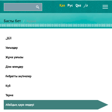
Қаз
Рус
Qaz
قاز
Togg
navi
Басты бет
Аудио
الكل
Уағыздар
Жұма уағызы
Діни өлеңдер
Ғибратты әңгімелер
Күй
Терме
Абайдың қара сөздері