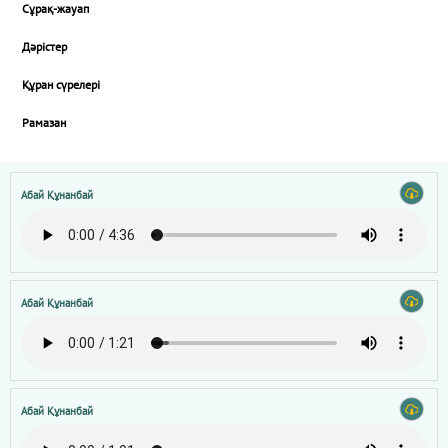
Сұрақ-жауап
Дәрістер
Құран сүрелері
Рамазан
Абай Құнанбай
Абай Құнанбай
Абай Құнанбай