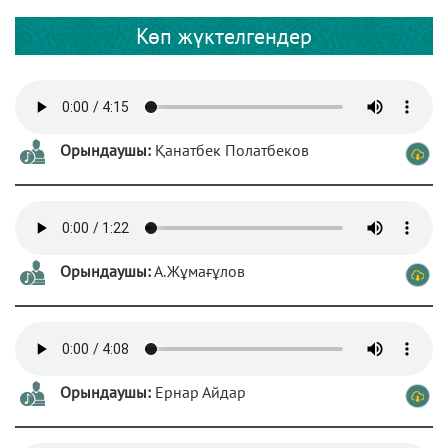
Көп жүктелгендер
Орындаушы:
Қанатбек Полатбеков
Орындаушы:
А.Жұмағұлов
Орындаушы:
Ернар Айдар