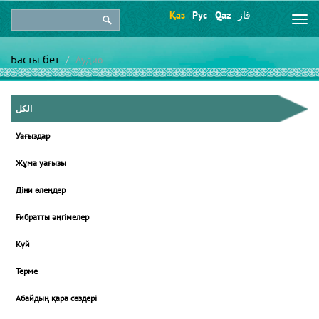
Қаз
Рус
Qaz
قاز
Togg
navi
Басты бет
Аудио
الكل
Уағыздар
Жұма уағызы
Діни өлеңдер
Ғибратты әңгімелер
Күй
Терме
Абайдың қара сөздері