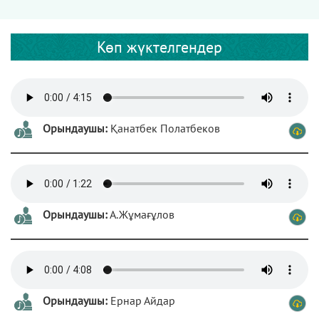
Көп жүктелгендер
Орындаушы:
Қанатбек Полатбеков
Орындаушы:
А.Жұмағұлов
Орындаушы:
Ернар Айдар