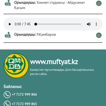
Орындаушы:
Хикмет студиясы - Абдусамат
Қасым
Орындаушы:
Р.Қамбаров
www.muftyat.kz
Қазақстан мұсылмандары Діни басқармасының
ресми сайты
Байланыс
+7 7172 999 866
+7 7172 999 865