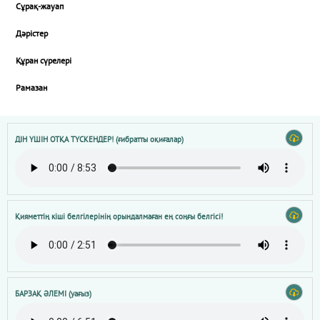
Сұрақ-жауап
Дәрістер
Құран сүрелері
Рамазан
ДІН ҮШІН ОТҚА ТҮСКЕНДЕР! (ғибратты оқиғалар)
Қияметтің кіші белгілерінің орындалмаған ең соңғы белгісі!
БАРЗАҚ ӘЛЕМІ (уағыз)