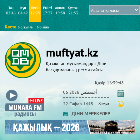
Таң
Күн
Бесін
Екінті
Ақшам
Құптан
02:46
04:42
12:25
17:37
19:58
21:53
Кесте
бір жылға
бір айға
muftyat.kz
Қазақстан мұсылмандары Діни
басқармасының ресми сайты
Қазір
16:39:48
06 أغسطس 2026
22 Сафар 1448
Хижра
ДІНИ МЕРЕКЕЛЕР