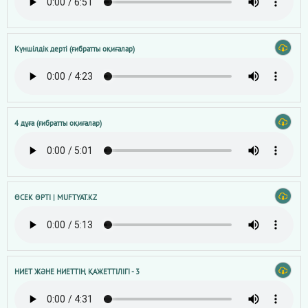
Күншілдік дерті (ғибратты оқиғалар)
4 дұға (ғибратты оқиғалар)
ӨСЕК ӨРТІ | MUFTYAT.KZ
НИЕТ ЖӘНЕ НИЕТТІҢ ҚАЖЕТТІЛІГІ - 3