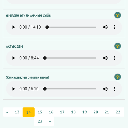
ӨМІРДЕН ӨТКЕН АНАНЫҢ СЫЙЫ
АҚТЫҚ ДЕМ
Жалқаулықпен оқылған намаз!
«
13
15
16
17
18
19
20
21
22
14
23
»