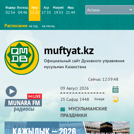
Фаджр
Восход
Зухр
Аср
Магриб
Иша
02:54
04:46
12:25
17:33
19:53
21:44
Расписание
на год
на месяц
muftyat.kz
Официальный сайт Духовного управления
мусульман Казахстана
Сейчас
12:59:48
09 Август 2026
25 Сафар 1448
Хижра
МУСУЛЬМАНСКИЕ
ПРАЗДНИКИ