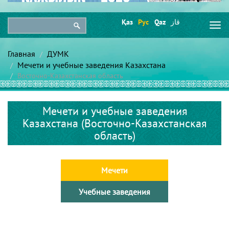
Қаз
Рус
Qaz
قاز
Togg
navi
Главная
ДУМК
Мечети и учебные заведения Казахстана
Восточно-Казахстанская область
Мечети и учебные заведения
Казахстана (Восточно-Казахстанская
область)
Мечети
Учебные заведения