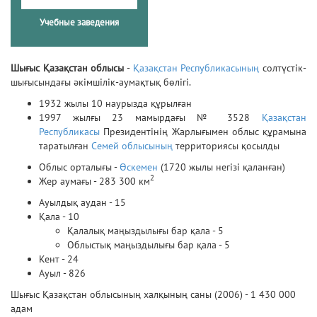
Учебные заведения
Шығыс Қазақстан облысы
-
Қазақстан Республикасының
солтүстік-
шығысындағы әкімшілік-аумақтық бөлігі.
1932 жылы 10 наурызда құрылған
1997 жылғы 23 мамырдағы № 3528
Қазақстан
Республикасы
Президентінің Жарлығымен облыс құрамына
таратылған
Семей облысының
территориясы қосылды
Облыс орталығы -
Өскемен
(1720 жылы негізі қаланған)
2
Жер аумағы - 283 300 км
Ауылдық аудан - 15
Қала - 10
Қалалық маңыздылығы бар қала - 5
Облыстық маңыздылығы бар қала - 5
Кент - 24
Ауыл - 826
Шығыс Қазақстан облысының халқының саны (2006) - 1 430 000
адам