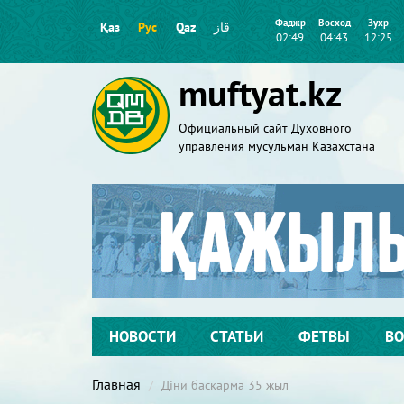
Фаджр
Восход
Зухр
Қаз
Рус
Qaz
قاز
02:49
04:43
12:25
muftyat.kz
Официальный сайт Духовного
управления мусульман Казахстана
НОВОСТИ
СТАТЬИ
ФЕТВЫ
ВО
Главная
Діни басқарма 35 жыл