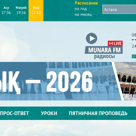
Расписание
Аср
Магриб
Иша
на год
17:36
19:56
21:50
на месяц
08
2
ПРОС-ОТВЕТ
УРОКИ
ПЯТНИЧНАЯ ПРОПОВЕДЬ