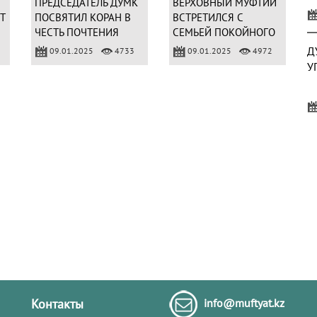
ПРЕДСЕДАТЕЛЬ ДУМК
ВЕРХОВНЫЙ МУФТИЙ
Т
ПОСВЯТИЛ КОРАН В
ВСТРЕТИЛСЯ С
ЧЕСТЬ ПОЧТЕНИЯ
СЕМЬЕЙ ПОКОЙНОГО
АБСАТТАР КАЖЫ
АБСАТТАР КАЖЫ
Д
09.01.2025
4733
09.01.2025
4972
ДЕРБИСАЛИ
ДЕРБИСАЛИ
У
П
П
«
А
В
П
Ц
Н
Т
Контакты
info@muftyat.kz