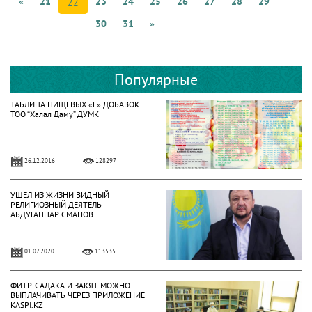
«
21
23
24
25
26
27
28
29
22
30
31
»
Популярные
ТАБЛИЦА ПИЩЕВЫХ «Е» ДОБАВОК
ТОО “Халал Даму” ДУМК
26.12.2016
128297
УШЕЛ ИЗ ЖИЗНИ ВИДНЫЙ
РЕЛИГИОЗНЫЙ ДЕЯТЕЛЬ
АБДУГАППАР СМАНОВ
01.07.2020
113535
ФИТР-САДАКА И ЗАКЯТ МОЖНО
ВЫПЛАЧИВАТЬ ЧЕРЕЗ ПРИЛОЖЕНИЕ
KASPI.KZ