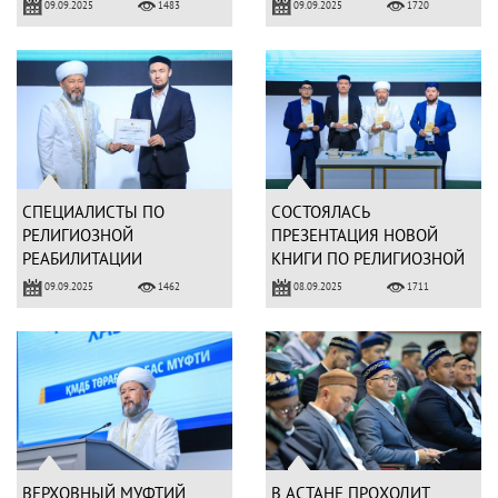
ТРАДИЦИОННЫХ РЕЛИГИЙ
КОНКУРС ПО ЧТЕНИЮ
09.09.2025
09.09.2025
1483
1720
СВЯЩЕННОГО КОРАНА
СПЕЦИАЛИСТЫ ПО
СОСТОЯЛАСЬ
РЕЛИГИОЗНОЙ
ПРЕЗЕНТАЦИЯ НОВОЙ
РЕАБИЛИТАЦИИ
КНИГИ ПО РЕЛИГИОЗНОЙ
ПОВЫСИЛИ
РЕАБИЛИТАЦИИ
09.09.2025
08.09.2025
1462
1711
КВАЛИФИКАЦИЮ
ВЕРХОВНЫЙ МУФТИЙ
В АСТАНЕ ПРОХОДИТ