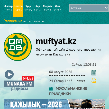
Фаджр
Восход
Зухр
Аср
Магриб
Иша
02:51
04:45
12:25
17:35
19:54
21:47
Расписание
на год
на месяц
muftyat.kz
Официальный сайт Духовного управления
мусульман Казахстана
Сейчас
12:08:31
08 Август 2026
24 Сафар 1448
Хижра
МУСУЛЬМАНСКИЕ
ПРАЗДНИКИ