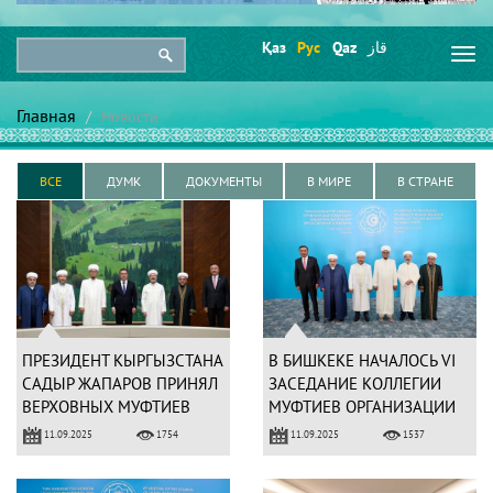
Қаз
Рус
Qaz
قاز
Togg
navi
Главная
Новости
ВСЕ
ДУМК
ДОКУМЕНТЫ
В МИРЕ
В СТРАНЕ
ПРЕЗИДЕНТ КЫРГЫЗСТАНА
В БИШКЕКЕ НАЧАЛОСЬ VI
САДЫР ЖАПАРОВ ПРИНЯЛ
ЗАСЕДАНИЕ КОЛЛЕГИИ
ВЕРХОВНЫХ МУФТИЕВ
МУФТИЕВ ОРГАНИЗАЦИИ
ТЮРКСКИХ СТРАН
ТЮРКСКИХ ГОСУДАРСТВ
11.09.2025
11.09.2025
1754
1537