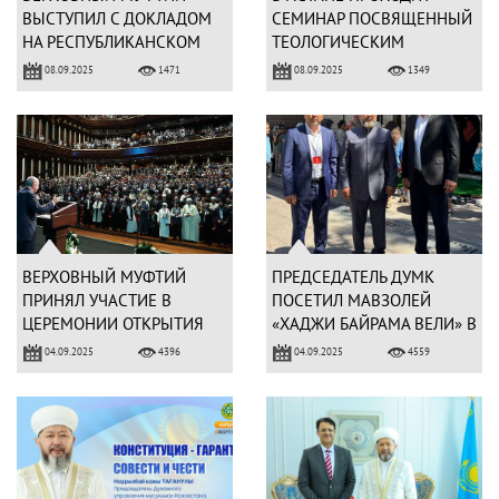
ВЫСТУПИЛ С ДОКЛАДОМ
СЕМИНАР ПОСВЯЩЕННЫЙ
НА РЕСПУБЛИКАНСКОМ
ТЕОЛОГИЧЕСКИМ
СЕМИНАРЕ
ВОПРОСАМ
08.09.2025
08.09.2025
1471
1349
ВЕРХОВНЫЙ МУФТИЙ
ПРЕДСЕДАТЕЛЬ ДУМК
ПРИНЯЛ УЧАСТИЕ В
ПОСЕТИЛ МАВЗОЛЕЙ
ЦЕРЕМОНИИ ОТКРЫТИЯ
«ХАДЖИ БАЙРАМА ВЕЛИ» В
НЕДЕЛИ МАВЛИД В
АНКАРЕ
04.09.2025
04.09.2025
4396
4559
ТУРЦИИ