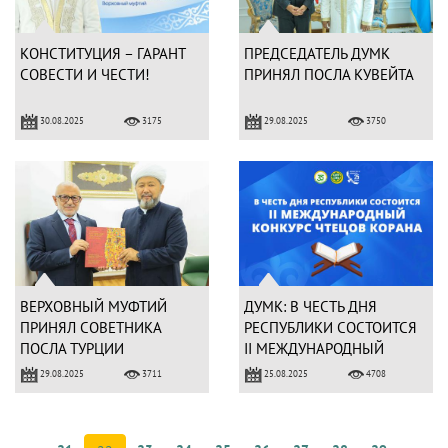
КОНСТИТУЦИЯ – ГАРАНТ
ПРЕДСЕДАТЕЛЬ ДУМК
СОВЕСТИ И ЧЕСТИ!
ПРИНЯЛ ПОСЛА КУВЕЙТА
30.08.2025
29.08.2025
3175
3750
ВЕРХОВНЫЙ МУФТИЙ
ДУМК: В ЧЕСТЬ ДНЯ
ПРИНЯЛ СОВЕТНИКА
РЕСПУБЛИКИ СОСТОИТСЯ
ПОСЛА ТУРЦИИ
II МЕЖДУНАРОДНЫЙ
КОНКУРС ЧТЕЦОВ КОРАНА
29.08.2025
25.08.2025
3711
4708