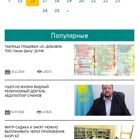
«
15
17
18
19
20
21
22
23
16
24
25
»
Популярные
ТАБЛИЦА ПИЩЕВЫХ «Е» ДОБАВОК
ТОО “Халал Даму” ДУМК
26.12.2016
128271
УШЕЛ ИЗ ЖИЗНИ ВИДНЫЙ
РЕЛИГИОЗНЫЙ ДЕЯТЕЛЬ
АБДУГАППАР СМАНОВ
01.07.2020
113520
ФИТР-САДАКА И ЗАКЯТ МОЖНО
ВЫПЛАЧИВАТЬ ЧЕРЕЗ ПРИЛОЖЕНИЕ
KASPI.KZ