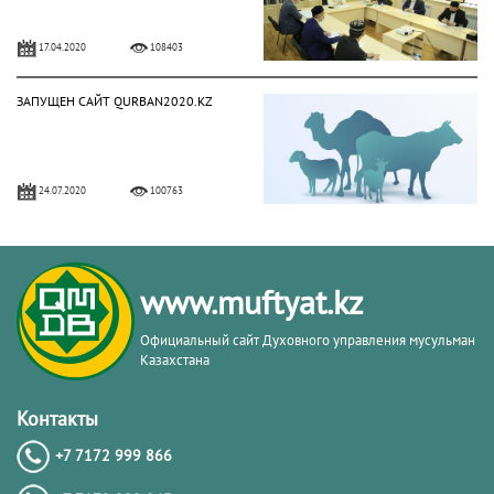
17.04.2020
108403
ЗАПУЩЕН САЙТ QURBAN2020.KZ
24.07.2020
100763
Расписание времени поста для всех
городов Казахстана
www.muftyat.kz
27.07.2014
74196
Официальный сайт Духовного управления мусульман
Казахстана
Около 1000 колбасных изделий
были сертифицированы «Халал
Контакты
Даму»
+7 7172 999 866
21.05.2019
71107