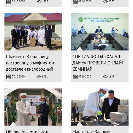
08.10.2020
08.10.2020
1357
1377
Шымкент: В больницу,
СПЕЦИАЛИСТЫ «ХАЛАЛ
построенную муфтиятом,
ДАМУ» ПРОВЕЛИ ОНЛАЙН-
доставлен кислородный
СЕМИНАР
концентратор
ПРЕДПРИНИМАТЕЛЯМ
07.10.2020
07.10.2020
1511
1627
СЕМЕЯ
Обновлен сертификат
Мангистау: Заложен