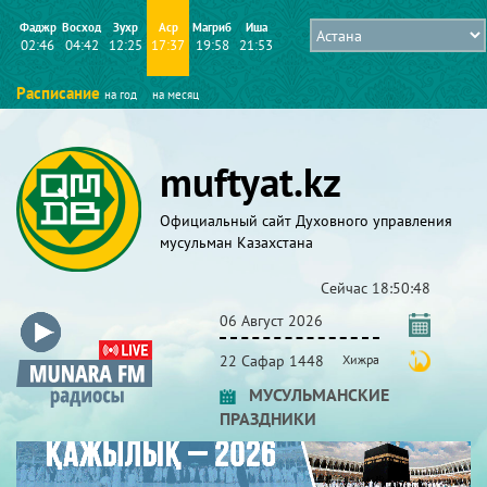
Фаджр
Восход
Зухр
Аср
Магриб
Иша
02:46
04:42
12:25
17:37
19:58
21:53
Расписание
на год
на месяц
muftyat.kz
Официальный сайт Духовного управления
мусульман Казахстана
Сейчас
18:50:48
06 Август 2026
22 Сафар 1448
Хижра
МУСУЛЬМАНСКИЕ
ПРАЗДНИКИ