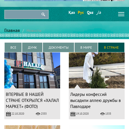
Қаз
Рус
Qaz
قاز
Togg
navi
Главная
Новости
ВСЕ
ДУМК
ДОКУМЕНТЫ
В МИРЕ
В СТРАНЕ
ВПЕРВЫЕ В НАШЕЙ
Лидеры конфессий
СТРАНЕ ОТКРЫЛСЯ «ХАЛАЛ
высадили аллею дружбы в
МАРКЕТ» (ФОТО)
Павлодаре
22.10.2020
19.10.2020
2333
1533