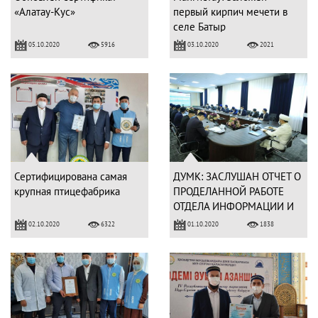
«Алатау-Кус»
первый кирпич мечети в
селе Батыр
05.10.2020
03.10.2020
5916
2021
Сертифицирована самая
ДУМК: ЗАСЛУШАН ОТЧЕТ О
крупная птицефабрика
ПРОДЕЛАННОЙ РАБОТЕ
ОТДЕЛА ИНФОРМАЦИИ И
СВЯЗИ С
02.10.2020
01.10.2020
6322
1838
ОБЩЕСТВЕННОСТЬЮ
(ФОТО)