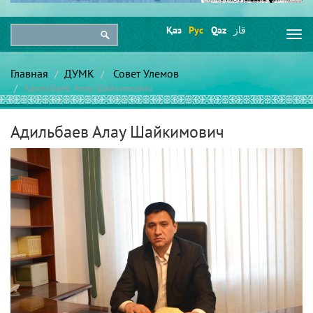
Қаз
Рус
Qaz
قاز
Togg
navi
Главная
ДУМК
Совет Улемов
Адильбаев Алау Шайкимович
Адильбаев Алау Шайкимович