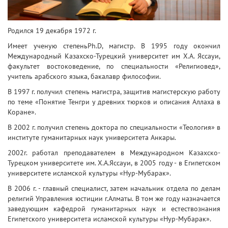
Родился 19 декабря 1972 г.
Имеет ученую степеньPh.D, магистр. В 1995 году окончил
Международный Казахско-Турецкий университет им Х.А. Яссауи,
факультет востоковедение, по специальности «Религиовед»,
учитель арабского языка, бакалавр философии.
В 1997 г. получил степень магистра, защитив магистерскую работу
по теме «Понятие Тенгри у древних тюрков и описания Аллаха в
Коране».
В 2002 г. получил степень доктора по специальности «Теология» в
институте гуманитарных наук университета Анкары.
2002г. работал преподавателем в Международном Казахско-
Турецком университете им. Х.А.Яссауи, в 2005 году - в Египетском
университете исламской культуры «Нур-Мубарак».
В 2006 г. - главный специалист, затем начальник отдела по делам
религий Управления юстиции г.Алматы. В том же году назначается
заведующим кафедрой гуманитарных наук и естествознания
Египетского университета исламской культуры «Нур-Мубарак».