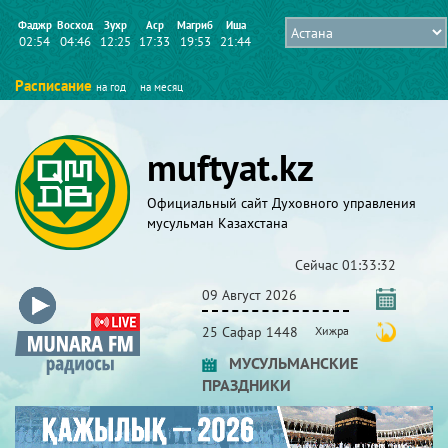
Фаджр
Восход
Зухр
Аср
Магриб
Иша
02:54
04:46
12:25
17:33
19:53
21:44
Расписание
на год
на месяц
muftyat.kz
Официальный сайт Духовного управления
мусульман Казахстана
Сейчас
01:33:32
09 Август 2026
25 Сафар 1448
Хижра
МУСУЛЬМАНСКИЕ
ПРАЗДНИКИ