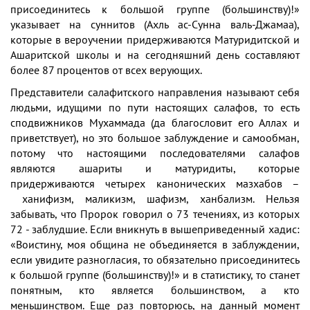
присоединитесь к большой группе (большинству)!»
указывает на суннитов (Ахль ас-Сунна валь-Джамаа),
которые в вероучении придерживаются Матуридитской и
Ашаритской школы и на сегодняшний день составляют
более 87 процентов от всех верующих.
Представители салафитского направления называют себя
людьми, идущими по пути настоящих салафов, то есть
сподвижников Мухаммада (да благословит его Аллах и
приветствует), но это большое заблуждение и самообман,
потому что настоящими последователями салафов
являются ашариты и матуридиты, которые
придерживаются четырех канонических мазхабов –
ханифизм, маликизм, шафизм, ханбализм. Нельзя
забывать, что Пророк говорил о 73 течениях, из которых
72 - заблудшие. Если вникнуть в вышеприведенный хадис:
«Воистину, моя община не объединяется в заблуждении,
если увидите разногласия, то обязательно присоединитесь
к большой группе (большинству)!» и в статистику, то станет
понятным, кто является большинством, а кто
меньшинством. Еще раз повторюсь, на данный момент