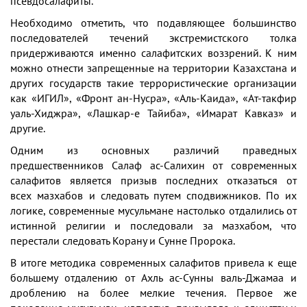
псевдосалафиты.
Необходимо отметить, что подавляющее большинство
последователей течений экстремистского толка
придерживаются именно салафитских воззрений. К ним
можно отнести запрещенные на территории Казахстана и
других государств такие террористические организации
как «ИГИЛ», «Фронт ан-Нусра», «Аль-Каида», «Ат-такфир
уаль-Хиджра», «Лашкар-е Тайиба», «Имарат Кавказ» и
другие.
Одним из основных различий праведных
предшественников Салаф ас-Салихин от современных
салафитов является призыв последних отказаться от
всех мазхабов и следовать путем сподвижников. По их
логике, современные мусульмане настолько отдалились от
истинной религии и последовали за мазхабом, что
перестали следовать Корану и Сунне Пророка.
В итоге методика современных салафитов привела к еще
большему отдалению от Ахль ас-Сунны валь-Джамаа и
дроблению на более мелкие течения. Первое же