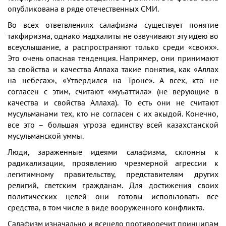
опубликована в ряде отечественных СМИ.
Во всех ответвлениях салафизма существует понятие
такфиризма, однако мадхалиты не озвучивают эту идею во
всеуслышание, а распространяют только среди «своих».
Это очень опасная тенденция. Например, они принимают
за свойства и качества Аллаха такие понятия, как «Аллах
на небесах», «Утвердился на Троне». А всех, кто не
согласен с этим, считают «муъаттила» (не верующие в
качества и свойства Аллаха). То есть они не считают
мусульманами тех, кто не согласен с их акыдой. Конечно,
все это – большая угроза единству всей казахстанской
мусульманской уммы.
Люди, зараженные идеями салафизма, склонны к
радикализации, проявлению чрезмерной агрессии к
легитимному правительству, представителям других
религий, светским гражданам. Для достижения своих
политических целей они готовы использовать все
средства, в том числе в виде вооруженного конфликта.
Салафизм изначально и всецело противоречит принципам