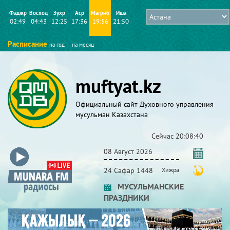
Фаджр
Восход
Зухр
Аср
Магриб
Иша
02:49
04:43
12:25
17:36
19:56
21:50
Расписание
на год
на месяц
muftyat.kz
Официальный сайт Духовного управления
мусульман Казахстана
Сейчас
20:08:41
08 Август 2026
24 Сафар 1448
Хижра
МУСУЛЬМАНСКИЕ
ПРАЗДНИКИ