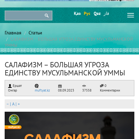
Қаз
Рус
Qaz
قاز
Togg
navi
Главная
Статьи
САЛАФИЗМ – БОЛЬШАЯ УГРОЗА ЕДИНСТВУ МУСУЛЬМАНСКОЙ
УММЫ
САЛАФИЗМ – БОЛЬШАЯ УГРОЗА
ЕДИНСТВУ МУСУЛЬМАНСКОЙ УММЫ
Ершат
0
Онгар
muftyat.kz
08.09.2023
37558
Комментарии
–
|
A
|
+