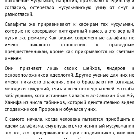
поколение мусульман, напротив, призывало к единству и
согласию, остерегало мусульманскую умму от смут и
разногласий.
Салафиты же приравнивают к кафирам тех мусульман,
которые не совершают пятикратный намаз, а это верный
путь к экстремизму. Как видим, современные салафиты не
имеют никакого отношения к праведным
предшественникам, кроме как прикрываются их светлым
именем.
Они признают лишь своих шейхов, лидеров и
основоположников идеологий. Другие ученые для них не
имеют никакого значения, они отбрасывают их взгляды,
методики суждений, считая всех последователей мазхаба
заблудшими, хотя истинным Салафом ас-Салихин был Абу
Ханифа из числа табиинов, который действительно видел
сподвижников Пророка и обучался у них.
С самого начала, когда человека пытаются приобщить к
идеям салафизма, ему внушают, что истинный мусульманин
это тот, кто придерживается пути сподвижников, живших