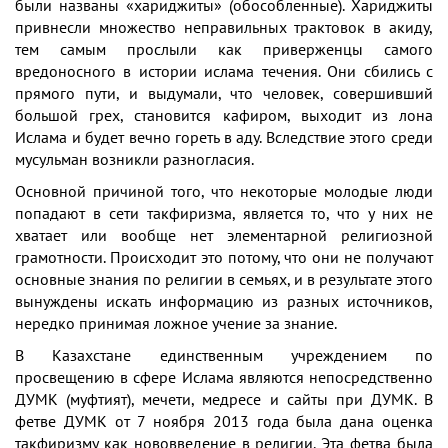
были названы «хариджиты» (обособленные). Хариджиты
привнесли множество неправильных трактовок в акиду,
тем самым прослыли как приверженцы самого
вредоносного в истории ислама течения. Они сбились с
прямого пути, и выдумали, что человек, совершивший
большой грех, становится кафиром, выходит из лона
Ислама и будет вечно гореть в аду. Вследствие этого среди
мусульман возникли разногласия.
Основной причиной того, что некоторые молодые люди
попадают в сети такфиризма, является то, что у них не
хватает или вообще нет элементарной религиозной
грамотности. Происходит это потому, что они не получают
основные знания по религии в семьях, и в результате этого
вынуждены искать информацию из разных источников,
нередко принимая ложное учение за знание.
В Казахстане единственным учреждением по
просвещению в сфере Ислама являются непосредственно
ДУМК (муфтият), мечети, медресе и сайты при ДУМК. В
фетве ДУМК от 7 ноября 2013 года была дана оценка
такфиризму как нововведение в религии. Эта фетва была