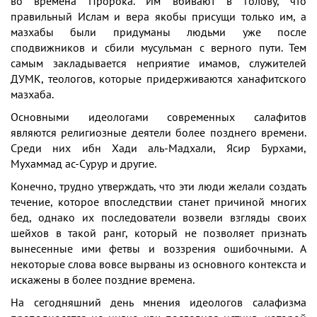
во времена Пророка. Им вбивают в голову, что
правильный Ислам и вера якобы присущи только им, а
мазхабы были придуманы людьми уже после
сподвижников и сбили мусульман с верного пути. Тем
самым закладывается неприятие имамов, служителей
ДУМК, теологов, которые придерживаются ханафитского
мазхаба.
Основными идеологами современных салафитов
являются религиозные деятели более позднего времени.
Среди них ибн Хади аль-Мадхали, Ясир Бурхами,
Мухаммад ас-Сурур и другие.
Конечно, трудно утверждать, что эти люди желали создать
течение, которое впоследствии станет причиной многих
бед, однако их последователи возвели взгляды своих
шейхов в такой ранг, который не позволяет признать
вынесенные ими фетвы и воззрения ошибочными. А
некоторые слова вовсе вырваны из основного контекста и
искажены в более поздние времена.
На сегодняшний день мнения идеологов салафизма