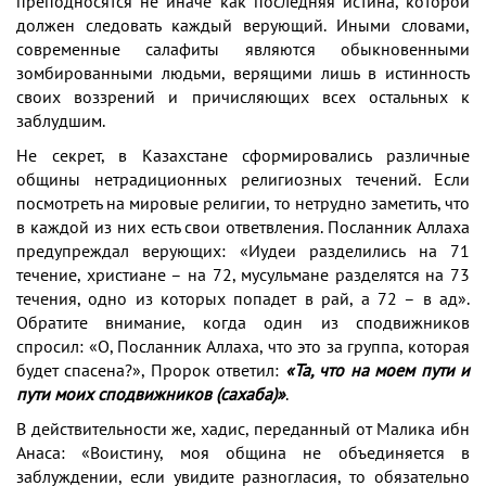
преподносятся не иначе как последняя истина, которой
должен следовать каждый верующий. Иными словами,
современные салафиты являются обыкновенными
зомбированными людьми, верящими лишь в истинность
своих воззрений и причисляющих всех остальных к
заблудшим.
Не секрет, в Казахстане сформировались различные
общины нетрадиционных религиозных течений. Если
посмотреть на мировые религии, то нетрудно заметить, что
в каждой из них есть свои ответвления. Посланник Аллаха
предупреждал верующих: «Иудеи разделились на 71
течение, христиане – на 72, мусульмане разделятся на 73
течения, одно из которых попадет в рай, а 72 – в ад».
Обратите внимание, когда один из сподвижников
спросил: «О, Посланник Аллаха, что это за группа, которая
будет спасена?», Пророк ответил:
«Та, что на моем пути и
пути моих сподвижников (сахаба)»
.
В действительности же, хадис, переданный от Малика ибн
Анаса: «Воистину, моя община не объединяется в
заблуждении, если увидите разногласия, то обязательно