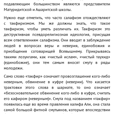
подавляющим большинством являются представители
Матуридитской и Ашаритской школы.
Нужно еще отметить, что часто салафизм отождествляют
с такфиризмом. Мы же должны знать, что такое
такфиризм, чтобы уметь различать их. Такфиризм это
деструктивная псевдорелигиозная идеология, присущая
всем ответвлениям салафизма. Они вводят в заблуждение
людей в вопросах веры и неверия, единобожия и
приобщения сотоварищей Всевышнему. Прикрываясь
такими лозунгами, как «чистый ислам», «чистый таухид»
(единобожие), они тем самым вносят смуту в ряды
молодежи.
Само слово «такфир» означает провозглашение кого-либо
неверным, обвинение в куфре (неверии). Что касается
трактовки этого слова в шариате, то оно означает
«безосновательное обвинение кого-либо в куфре, считать
его кафиром (неверным)». Смута под названием «такфир»
появилась еще во время правления халифа Али, она стала
самой большой фитной смутьянов, которые впоследствии