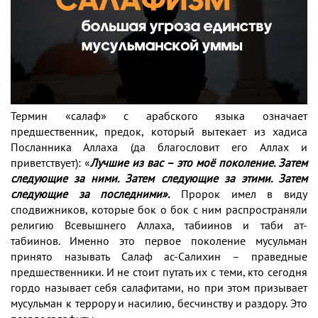
Термин «салаф» с арабского языка означает
предшественник, предок, который вытекает из хадиса
Посланника Аллаха (да благословит его Аллах и
приветствует): «
Лучшие из вас – это моё поколение. Затем
следующие за ними. Затем следующие за этими. Затем
следующие за последними».
Пророк имел в виду
сподвижников, которые бок о бок с ним распространяли
религию Всевышнего Аллаха, табиинов и таби ат-
табиинов. Именно это первое поколение мусульман
принято называть Салаф ас-Салихин – праведные
предшественники. И не стоит путать их с теми, кто сегодня
гордо называет себя салафитами, но при этом призывает
мусульман к террору и насилию, бесчинству и раздору. Это