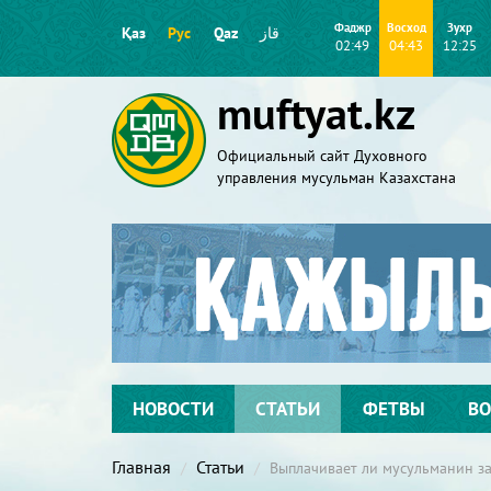
Фаджр
Восход
Зухр
Қаз
Рус
Qaz
قاز
02:49
04:43
12:25
muftyat.kz
Официальный сайт Духовного
управления мусульман Казахстана
НОВОСТИ
СТАТЬИ
ФЕТВЫ
ВО
Главная
Статьи
Выплачивает ли мусульманин за