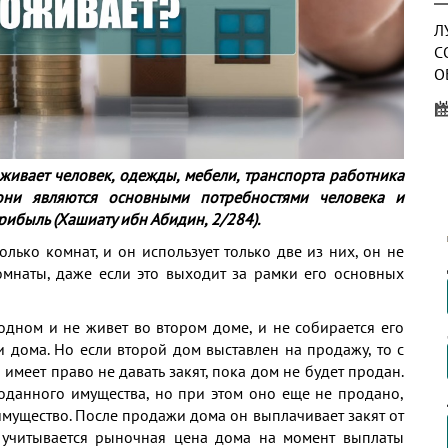
Л
С
О
О
оживает человек, одежды, мебели, транспорта работника
А
 они являются основными потребностями человека и
ибыль (Хашиату ибн Абидин, 2/284).
колько комнат, и он использует только две из них, он не
омнаты, даже если это выходит за рамки его основных
З
Д
одном и не живет во втором доме, и не собирается его
О
ти дома. Но если второй дом выставлен на продажу, то с
 имеет право не давать закят, пока дом не будет продан.
роданного имущества, но при этом оно еще не продано,
 имущество. После продажи дома он выплачивает закят от
м учитывается рыночная цена дома на момент выплаты