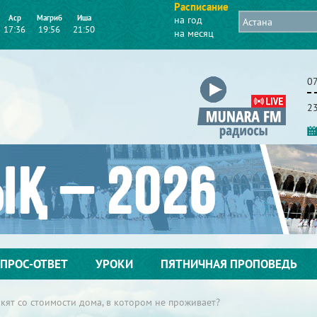
Расписание
Аср
Магриб
Иша
на год
17:36
19:56
21:50
на месяц
07
2
ПРОС-ОТВЕТ
УРОКИ
ПЯТНИЧНАЯ ПРОПОВЕДЬ
кят со стоимости дома, в котором не проживает?