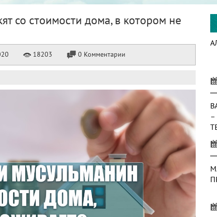
ят со стоимости дома, в котором не
А
020
18203
0 Комментарии
В
–
Т
М
П