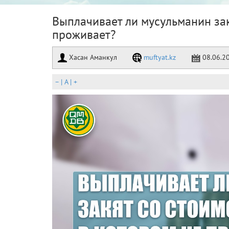
Выплачивает ли мусульманин зак
проживает?
Хасан Аманкул
muftyat.kz
08.06.2
–
|
A
|
+