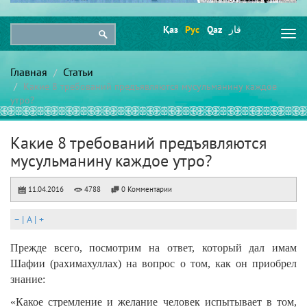
Қаз
Рус
Qaz
قاز
Togg
navi
Главная
Статьи
Какие 8 требований предъявляются мусульманину каждое
утро?
Какие 8 требований предъявляются
мусульманину каждое утро?
11.04.2016
4788
0 Комментарии
–
|
A
|
+
Прежде всего, посмотрим на ответ, который дал имам
Шафии (рахимахуллах) на вопрос о том, как он приобрел
знание:
«Какое стремление и желание человек испытывает в том,