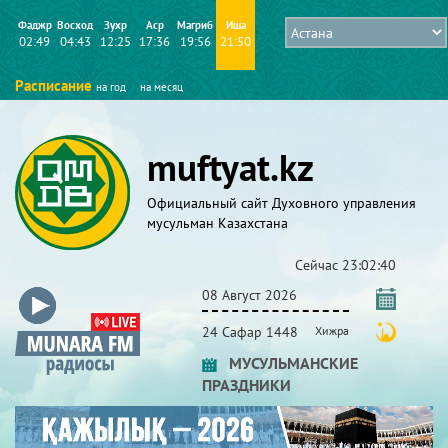
Фаджр
Восход
Зухр
Аср
Магриб
Иша
02:49
04:43
12:25
17:36
19:56
21:50
Расписание
на год
на месяц
muftyat.kz
Официальный сайт Духовного управления
мусульман Казахстана
Сейчас
23:02:40
08 Август 2026
24 Сафар 1448
Хижра
МУСУЛЬМАНСКИЕ
ПРАЗДНИКИ