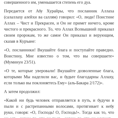
совершенного им, уменьшается степень его дуа.
Передается от Абу Хурайры, что посланник Аллаха
(салаллаху алейхи ва саллям) говорил: «О, люди! Поистине
Аллах – Чист и Прекрасен, и Он не примет ничего, кроме
чистого и прекрасного. То, что Аллах Всевышний приказал
своим пророкам, то же самое Он приказал и верующим,
сказав в Куръане:
«О, посланники! Вкушайте блага и поступайте праведно.
Воистину, Мне известно о том, что вы совершаете»
(Муминун 23/51).
«О те, которые уверовали! Вкушайте дозволенные блага,
которыми Мы наделили вас, и будьте благодарны Аллаху,
если только вы поклоняетесь Ему» (аль-Бакара 2/172)».
А затем продолжил:
«Какой ни будь человек отправляется в путь, и будучи в
пыли и с растрепанными волосами, протягивает к небу
руки, говоря: «О, Господь! О, Господь!». Тогда как то, что