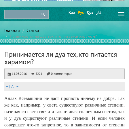
Қаз
Рус
Qaz
قاز
Togg
navi
Главная
Статьи
Принимается ли дуа тех, кто питается харамом?
Принимается ли дуа тех, кто питается
харамом?
11.03.2016
5221
0 Комментарии
–
|
A
|
+
Аллах Всевышний не даст пропасть ничему из добра. Так
же как, например, у света существуют различные степени,
начиная со света свечи и заканчивая солнечным светом, так
и у дуа существуют различные степени. И если человек
совершает что-то запретное, то в зависимости от степени