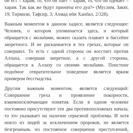
он ест – харам, то, что он пьет – харам, то, что он одевает –
харам. Так как же будут приняты его дуа?» (Муслим, Закят,
19; Тирмизи, Тафсир, 3; Ахмад ибн Ханбал, 2/328).
Важным моментом в данном хадисе, является следующее:
Человек, о котором упоминается здесь, и который
обращается с мольбами, можно сказать плавает в бассейне
запретного. И не раскаивается в тех грехах, которые он
совершил. То есть с одной стороны он восстает против
Аллаха, совершая запретное, а с другой стороны,
обращается к Аллаху со своими мольбами. Поистине
подобное отвратительное поведение является ярким
примером бесстыдства.
Другим важным моментом, является следующий:
Совершение греха и проявление покорности,
взаимоисключающие понятия. Если в одном человеке
постоянно присутствуют эти два противоположных начала,
то это указывает на наличие серьезной проблемы. И хотя
никто из людей за исключением пророков, не является
безгрешным, но постоянное совершение преступлений,