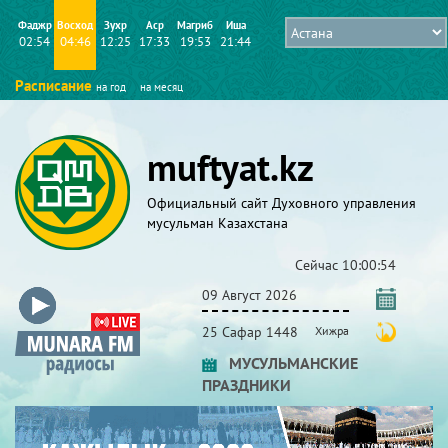
Фаджр
Восход
Зухр
Аср
Магриб
Иша
02:54
04:46
12:25
17:33
19:53
21:44
Расписание
на год
на месяц
muftyat.kz
Официальный сайт Духовного управления
мусульман Казахстана
Сейчас
10:00:54
09 Август 2026
25 Сафар 1448
Хижра
МУСУЛЬМАНСКИЕ
ПРАЗДНИКИ