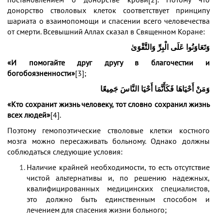
донорство стволовых клеток соответствует принципу
шариата о взаимопомощи и спасении всего человечества
от смерти. Всевышний Аллах сказал в Священном Коране:
وَتَعَاوَنُوا عَلَى الْبِرِّ وَالتَّقْوَىٰ
«И помогайте друг другу в благочестии и
богобоязненности»
[3]
;
وَمَنْ أَحْيَاهَا فَكَأَنَّمَا أَحْيَا النَّاسَ جَمِيعًا
«Кто сохранит жизнь человеку, тот словно сохранил жизнь
всех людей»
[4]
.
Поэтому гемопоэтические стволовые клетки костного
мозга можно пересаживать больному. Однако должны
соблюдаться следующие условия:
Наличие крайней необходимости, то есть отсутствие
чистой альтернативы и, по решению надежных,
квалифицированных медицинских специалистов,
это должно быть единственным способом и
лечением для спасения жизни больного;