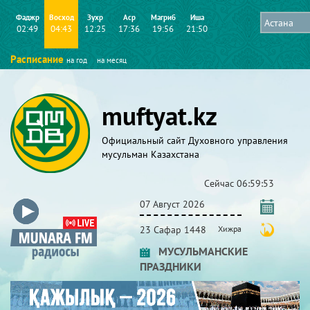
Фаджр
Восход
Зухр
Аср
Магриб
Иша
02:49
04:43
12:25
17:36
19:56
21:50
Расписание
на год
на месяц
muftyat.kz
Официальный сайт Духовного управления
мусульман Казахстана
Сейчас
06:59:54
07 Август 2026
23 Сафар 1448
Хижра
МУСУЛЬМАНСКИЕ
ПРАЗДНИКИ