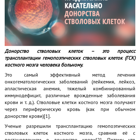
Донорство стволовых клеток – это процесс
трансплантации гемопоэтических стволовых клеток (ГСК)
костного мозга человека больному.
Это самый эффективный метод лечения
онкогематологических заболеваний (лейкемия, лейкоз,
апластическая анемия, тяжелый комбинированный
иммунодефицит, различные врожденные заболевания
крови и т. д.). Стволовые клетки костного мозга получают
через периферическую кровь (как при обычном
донорстве крови)
[1]
.
Ученые разрешили трансплантацию гемопоэтических
стволовых клеток костного мозга, сравнив её с
постановлением о донорстве крови
[2]
. Потому что