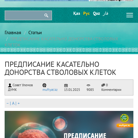
Қаз
Рус
Qaz
قاز
Togg
navi
Главная
Статьи
ПРЕДПИСАНИЕ КАСАТЕЛЬНО ДОНОРСТВА СТВОЛОВЫХ
КЛЕТОК
ПРЕДПИСАНИЕ КАСАТЕЛЬНО
ДОНОРСТВА СТВОЛОВЫХ КЛЕТОК
Совет Улемов
0
ДУМК
muftyat.kz
15.01.2025
9085
Комментарии
–
|
A
|
+