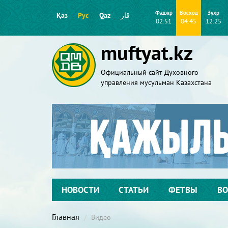
Фаджр
Восход
Зухр
Қаз
Рус
Qaz
قاز
02:51
04:45
12:25
muftyat.kz
Официальный сайт Духовного
управления мусульман Казахстана
НОВОСТИ
СТАТЬИ
ФЕТВЫ
ВО
Главная
Видео