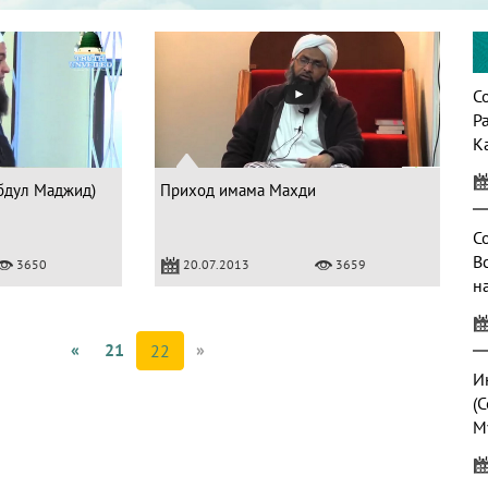
С
Р
К
бдул Маджид)
Приход имама Махди
С
В
3650
20.07.2013
3659
н
«
21
»
22
И
(
М
Х