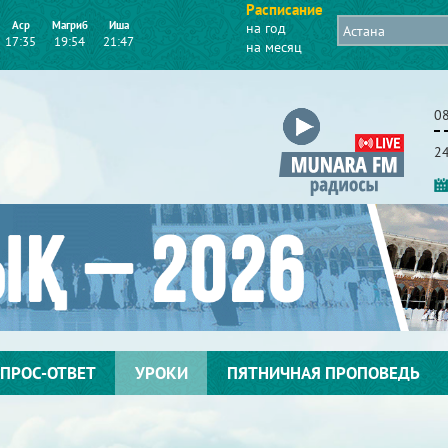
Расписание
Аср
Магриб
Иша
на год
17:35
19:54
21:47
на месяц
08
2
ПРОС-ОТВЕТ
УРОКИ
ПЯТНИЧНАЯ ПРОПОВЕДЬ