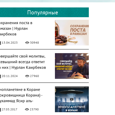
Популярные
охранения поста в
амазан | Нурлан
аирбеков
13.04.2023
30948
овершайте свой молитвы,
севышний всегда ответит
а них | Нурлан Каирбеков
20.11.2024
27960
нопланетяне в Коране
Сокровищница Корана) -
ухаммад Ясир аль-
анафи
27.03.2017
23790