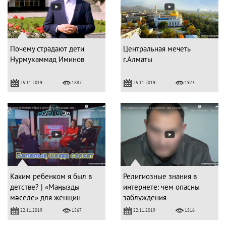
Почему страдают дети
Центральная мечеть
Нурмухаммад Иминов
г.Алматы
25.11.2019
25.11.2019
1887
1973
Каким ребенком я был в
Религиозные знания в
детстве? | «Маңызды
интернете: чем опасны
мәселе» для женщин
заблуждения
22.11.2019
22.11.2019
1567
1816