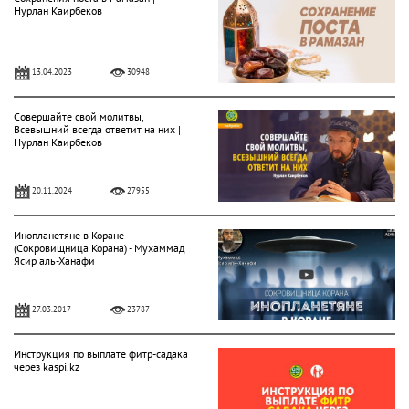
Нурлан Каирбеков
13.04.2023
30948
Совершайте свой молитвы,
Всевышний всегда ответит на них |
Нурлан Каирбеков
20.11.2024
27955
Инопланетяне в Коране
(Сокровищница Корана) - Мухаммад
Ясир аль-Ханафи
27.03.2017
23787
Инструкция по выплате фитр-садака
через kaspi.kz