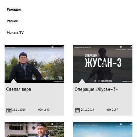
Рамадан
Разное
Munara TV
Слепая вера
Операция «Жусан–3»
26.11.2019
25.11.2019
1640
2197