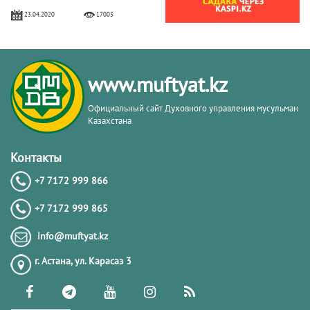
23.04.2020
17005
Скрытая камера. "Гадалка". 1-часть.
Асыл арна
www.muftyat.kz
18.09.2014
16165
Официальный сайт Духовного управления мусульман
Казахстана
Искренность | Данияр Кенжалин
Контакты
+7 7172 999 866
02.07.2021
12790
+7 7172 999 865
Красивый азан в мечети Хазрет
info@muftyat.kz
Султан
г. Астана, ул. Карасаз 3
30.07.2015
12145