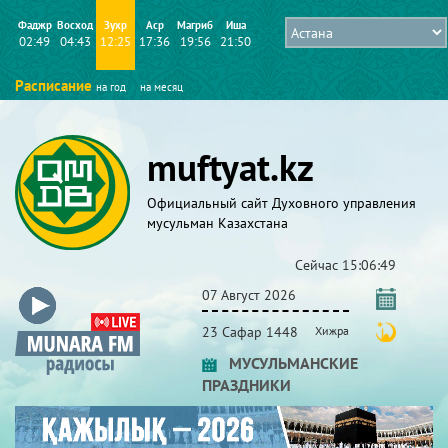
Фаджр
Восход
Зухр
Аср
Магриб
Иша
02:49
04:43
12:25
17:36
19:56
21:50
Расписание
на год
на месяц
muftyat.kz
Официальный сайт Духовного управления
мусульман Казахстана
Сейчас
15:06:49
07 Август 2026
23 Сафар 1448
Хижра
МУСУЛЬМАНСКИЕ
ПРАЗДНИКИ