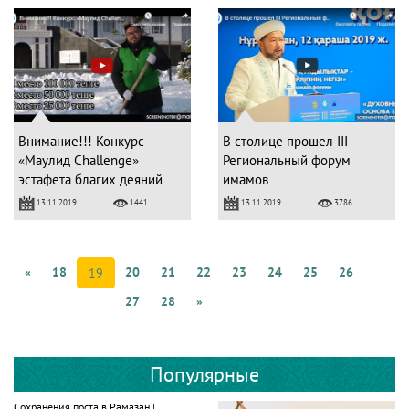
Внимание!!! Конкурс
В столице прошел ІІІ
«Mаулид Challenge»
Региональный форум
эстафета благих деяний
имамов
13.11.2019
13.11.2019
1441
3786
«
18
20
21
22
23
24
25
26
19
27
28
»
Популярные
Сохранения поста в Рамазан |