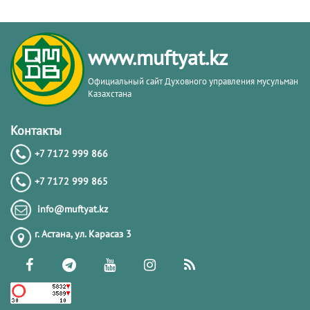
Обязанности мусульманина в
Исламе | Нурлан Каирбеков
www.muftyat.kz
22.04.2024
6505
Официальный сайт Духовного управления мусульман
Казахстана
Вопросы касающиеся поста в месяц
Рамазан. 1-часть | Нурлан Каирбеков
Контакты
+7 7172 999 866
18.03.2024
6110
+7 7172 999 865
Рамазан – месяц поклонения |
info@muftyat.kz
Нурлан Каирбеков
г. Астана, ул. Карасаз 3
16.03.2024
5500
Тафсир имама аз-Зухайли: 16-урок.
Методология изучения Тафсира |