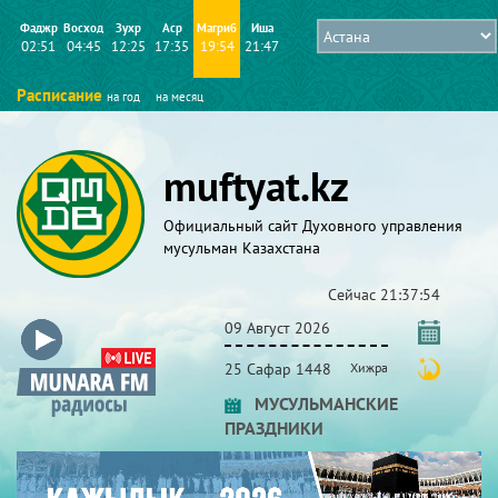
Фаджр
Восход
Зухр
Аср
Магриб
Иша
02:51
04:45
12:25
17:35
19:54
21:47
Расписание
на год
на месяц
muftyat.kz
Официальный сайт Духовного управления
мусульман Казахстана
Сейчас
21:37:54
09 Август 2026
25 Сафар 1448
Хижра
МУСУЛЬМАНСКИЕ
ПРАЗДНИКИ