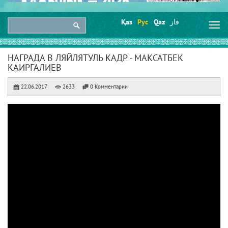
Қаз
Рус
Qaz
قاز
Togg
navi
НАГРАДА В ЛЯЙЛЯТУЛЬ КАДР - МАКСАТБЕК
КАИРГАЛИЕВ
22.06.2017
2633
0 Комментарии