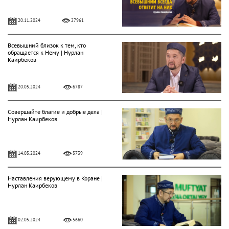
20.11.2024
27961
Всевышний близок к тем, кто
обращается к Нему | Нурлан
Каирбеков
20.05.2024
6787
Совершайте благие и добрые дела |
Нурлан Каирбеков
14.05.2024
5739
Наставления верующему в Коране |
Нурлан Каирбеков
02.05.2024
5660