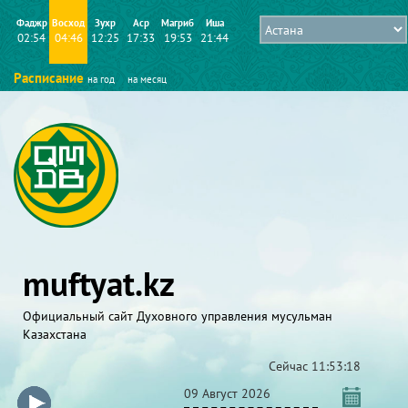
Фаджр
Восход
Зухр
Аср
Магриб
Иша
02:54
04:46
12:25
17:33
19:53
21:44
Расписание
на год
на месяц
muftyat.kz
Официальный сайт Духовного управления мусульман
Казахстана
Сейчас
11:53:18
09 Август 2026