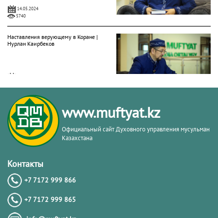
14.05.2024
5740
Наставления верующему в Коране |
Нурлан Каирбеков
02.05.2024
5662
Обязанности мусульманина в
www.muftyat.kz
Исламе | Нурлан Каирбеков
Официальный сайт Духовного управления мусульман
Казахстана
22.04.2024
6507
Контакты
Вопросы касающиеся поста в месяц
Рамазан. 1-часть | Нурлан Каирбеков
+7 7172 999 866
+7 7172 999 865
18.03.2024