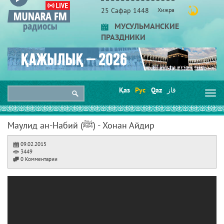
25 Сафар 1448
Хижра
МУСУЛЬМАНСКИЕ
ПРАЗДНИКИ
Қаз
Рус
Qaz
قاز
Togg
navi
Маулид ан-Набий (ﷺ) - Хонан Айдир
09.02.2015
3449
0 Комментарии