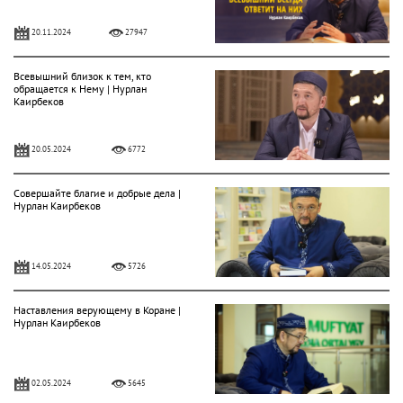
20.11.2024
27947
Всевышний близок к тем, кто
обращается к Нему | Нурлан
Каирбеков
20.05.2024
6772
Совершайте благие и добрые дела |
Нурлан Каирбеков
14.05.2024
5726
Наставления верующему в Коране |
Нурлан Каирбеков
02.05.2024
5645