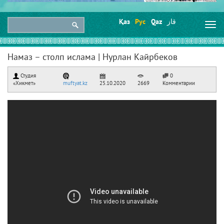
Қаз
Рус
Qaz
قاز
Togg
navi
Намаз – столп ислама | Нурлан Кайрбеков
Студия
0
«Хикмет»
muftyat.kz
25.10.2020
2669
Комментарии