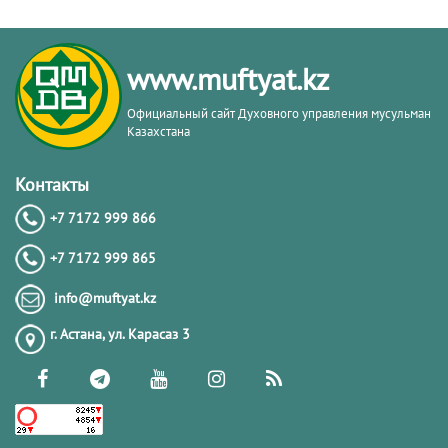
Обязанности мусульманина в
Исламе | Нурлан Каирбеков
www.muftyat.kz
22.04.2024
6493
Официальный сайт Духовного управления мусульман
Казахстана
Вопросы касающиеся поста в месяц
Рамазан. 1-часть | Нурлан Каирбеков
Контакты
+7 7172 999 866
18.03.2024
6099
+7 7172 999 865
Рамазан – месяц поклонения |
info@muftyat.kz
Нурлан Каирбеков
г. Астана, ул. Карасаз 3
16.03.2024
5483
Тафсир имама аз-Зухайли: 16-урок.
Методология изучения Тафсира |
Нурлан Каирбеков