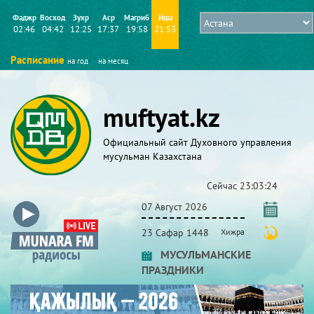
Фаджр
Восход
Зухр
Аср
Магриб
Иша
02:46
04:42
12:25
17:37
19:58
21:53
Расписание
на год
на месяц
muftyat.kz
Официальный сайт Духовного управления
мусульман Казахстана
Сейчас
23:03:25
07 Август 2026
23 Сафар 1448
Хижра
МУСУЛЬМАНСКИЕ
ПРАЗДНИКИ