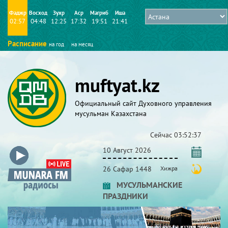
Фаджр
Восход
Зухр
Аср
Магриб
Иша
02:57
04:48
12:25
17:32
19:51
21:41
Расписание
на год
на месяц
muftyat.kz
Официальный сайт Духовного управления
мусульман Казахстана
Сейчас
03:52:37
10 Август 2026
26 Сафар 1448
Хижра
МУСУЛЬМАНСКИЕ
ПРАЗДНИКИ