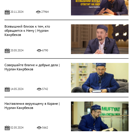
20.11.2024
27964
Всевышний близок к тем, кто
обращается к Нему | Нурлан
Каирбеков
20.05.2024
6790
Совершайте благие и добрые дела |
Нурлан Каирбеков
14.05.2024
5742
Наставления верующему в Коране |
Нурлан Каирбеков
02.05.2024
5662