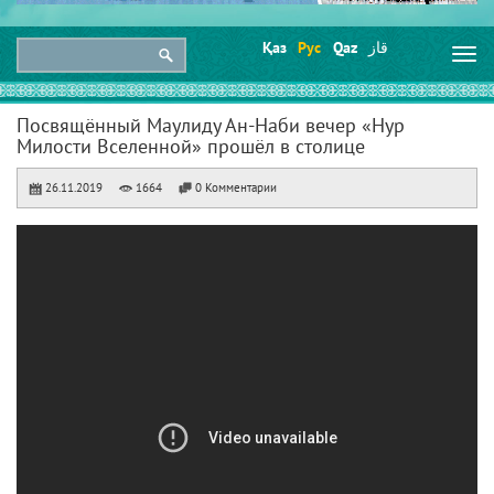
Қаз
Рус
Qaz
قاز
Togg
navi
Посвящённый Маулиду Ан-Наби вечер «Нур
Милости Вселенной» прошёл в столице
26.11.2019
1664
0 Комментарии