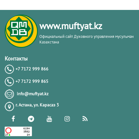
Обязанности мусульманина в
Исламе | Нурлан Каирбеков
www.muftyat.kz
22.04.2024
6508
Официальный сайт Духовного управления мусульман
Казахстана
Вопросы касающиеся поста в месяц
Рамазан. 1-часть | Нурлан Каирбеков
Контакты
+7 7172 999 866
18.03.2024
6113
+7 7172 999 865
Рамазан – месяц поклонения |
info@muftyat.kz
Нурлан Каирбеков
г. Астана, ул. Карасаз 3
16.03.2024
5502
Тафсир имама аз-Зухайли: 16-урок.
Методология изучения Тафсира |