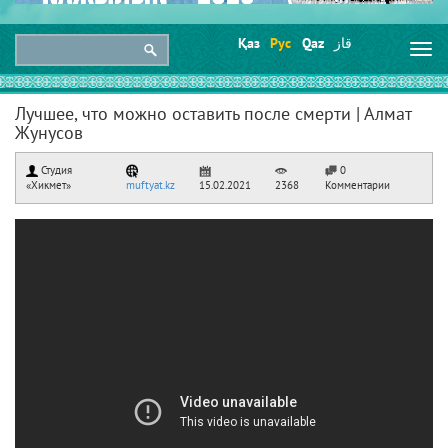
Қаз
Рус
Qaz
قاز
Togg
navi
Лучшее, что можно оставить после смерти | Алмат
Жунусов
Студия
0
«Хикмет»
muftyat.kz
15.02.2021
2368
Комментарии