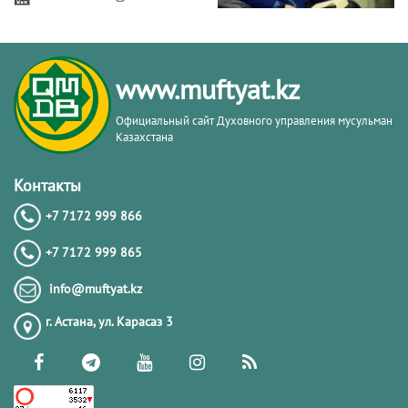
Обязанности мусульманина в
Исламе | Нурлан Каирбеков
www.muftyat.kz
22.04.2024
6507
Официальный сайт Духовного управления мусульман
Казахстана
Вопросы касающиеся поста в месяц
Рамазан. 1-часть | Нурлан Каирбеков
Контакты
+7 7172 999 866
18.03.2024
6111
+7 7172 999 865
Рамазан – месяц поклонения |
info@muftyat.kz
Нурлан Каирбеков
г. Астана, ул. Карасаз 3
16.03.2024
5501
Тафсир имама аз-Зухайли: 16-урок.