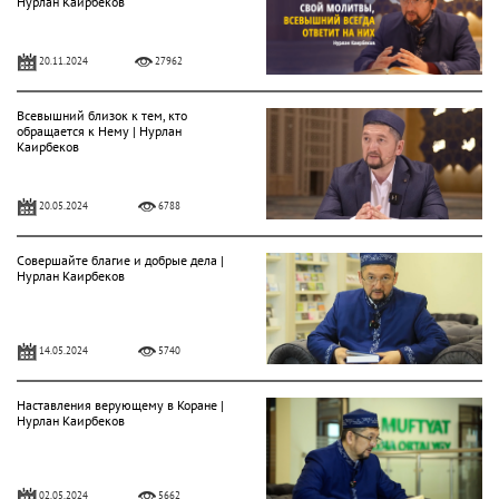
Нурлан Каирбеков
20.11.2024
27962
Всевышний близок к тем, кто
обращается к Нему | Нурлан
Каирбеков
20.05.2024
6788
Совершайте благие и добрые дела |
Нурлан Каирбеков
14.05.2024
5740
Наставления верующему в Коране |
Нурлан Каирбеков
02.05.2024
5662