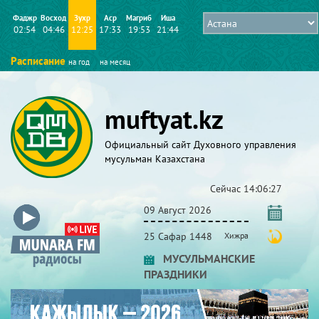
Фаджр
Восход
Зухр
Аср
Магриб
Иша
02:54
04:46
12:25
17:33
19:53
21:44
Расписание
на год
на месяц
muftyat.kz
Официальный сайт Духовного управления
мусульман Казахстана
Сейчас
14:06:28
09 Август 2026
25 Сафар 1448
Хижра
МУСУЛЬМАНСКИЕ
ПРАЗДНИКИ