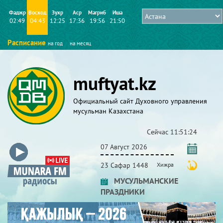
Фаджр
Восход
Зухр
Аср
Магриб
Иша
02:49
04:43
12:25
17:36
19:56
21:50
Расписание
на год
на месяц
muftyat.kz
Официальный сайт Духовного управления
мусульман Казахстана
Сейчас
11:51:25
07 Август 2026
23 Сафар 1448
Хижра
МУСУЛЬМАНСКИЕ
ПРАЗДНИКИ