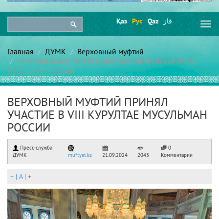
Қаз
Рус
Qaz
قاز
Togg
navi
Главная
ДУМК
Верховный муфтий
ВЕРХОВНЫЙ МУФТИЙ ПРИНЯЛ УЧАСТИЕ В VIII КУРУЛТАЕ
МУСУЛЬМАН РОССИИ
ВЕРХОВНЫЙ МУФТИЙ ПРИНЯЛ
УЧАСТИЕ В VIII КУРУЛТАЕ МУСУЛЬМАН
РОССИИ
Пресс-служба
0
ДУМК
muftyat.kz
21.09.2024
2043
Комментарии
–
|
A
|
+