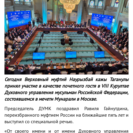
Сегодня Верховный муфтий Наурызбай кажы Таганулы
принял участие в качестве почетного гостя в VIII Курултае
Духовного управления мусульман Российской Федерации,
состоявшемся в мечети Мунарали в Москве.
Председатель ДУМК поздравил Равиля Гайнутдина,
переизбранного муфтием России на ближайшие пять лет и
выступил со специальной речью.
«От своего имени и от имени Духовного управления