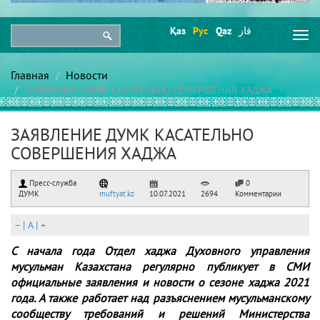
Қаз
Рус
Qaz
قاز
Togg
navi
Главная
Новости
ЗАЯВЛЕНИЕ ДУМК КАСАТЕЛЬНО СОВЕРШЕНИЯ ХАДЖА
ЗАЯВЛЕНИЕ ДУМК КАСАТЕЛЬНО
СОВЕРШЕНИЯ ХАДЖА
Пресс-служба
0
ДУМК
muftyat.kz
10.07.2021
2694
Комментарии
–
|
A
|
+
С начала года Отдел хаджа Духовного управления
мусульман Казахстана регулярно публикует в СМИ
официальные заявления и новости о сезоне хаджа 2021
года. А также работает над разъяснением мусульманскому
сообществу требований и решений Министерства