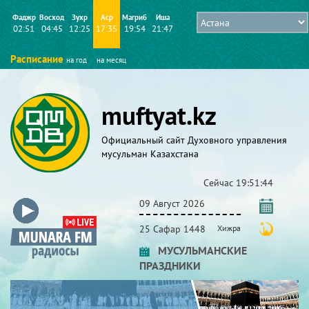
Фаджр
Восход
Зухр
Аср
Магриб
Иша
02:51
04:45
12:25
17:35
19:54
21:47
Расписание
на год
на месяц
muftyat.kz
Официальный сайт Духовного управления
мусульман Казахстана
Сейчас
19:51:44
09 Август 2026
25 Сафар 1448
Хижра
МУСУЛЬМАНСКИЕ
ПРАЗДНИКИ