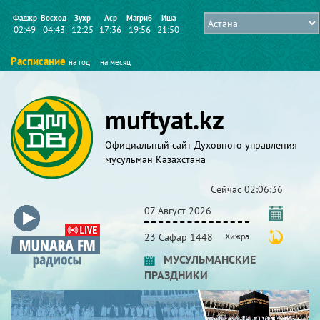
Фаджр
Восход
Зухр
Аср
Магриб
Иша
02:49
04:43
12:25
17:36
19:56
21:50
Расписание
на год
на месяц
muftyat.kz
Официальный сайт Духовного управления
мусульман Казахстана
Сейчас
02:06:38
07 Август 2026
23 Сафар 1448
Хижра
МУСУЛЬМАНСКИЕ
ПРАЗДНИКИ