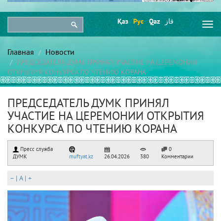
Қаз
Рус
Qaz
قاز
Togg
navi
Главная
Новости
ПРЕДСЕДАТЕЛЬ ДУМК ПРИНЯЛ УЧАСТИЕ НА ЦЕРЕМОНИИ
ОТКРЫТИЯ КОНКУРСА ПО ЧТЕНИЮ КОРАНА
ПРЕДСЕДАТЕЛЬ ДУМК ПРИНЯЛ
УЧАСТИЕ НА ЦЕРЕМОНИИ ОТКРЫТИЯ
КОНКУРСА ПО ЧТЕНИЮ КОРАНА
Пресс служба
0
ДУМК
muftyat.kz
26.04.2026
380
Комментарии
–
|
A
|
+