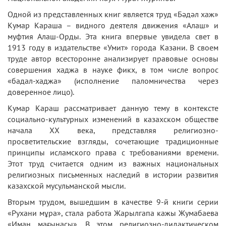
Одной из представленных книг является труд «Бәдәл хаж»
Кумар Караша – видного деятеля движения «Алаш» и
муфтия Алаш-Орды. Эта книга впервые увидела свет в
1913 году в издательстве «Умит» города Казани. В своем
труде автор всесторонне анализирует правовые основы
совершения хаджа в науке фикх, в том числе вопрос
«бадал-хаджа» (исполнение паломничества через
доверенное лицо).
Кумар Караш рассматривает данную тему в контексте
социально-культурных изменений в казахском обществе
начала XX века, представляя религиозно-
просветительские взгляды, сочетающие традиционные
принципы исламского права с требованиями времени.
Этот труд считается одним из важных национальных
религиозных письменных наследий в истории развития
казахской мусульманской мысли.
Вторым трудом, вышедшим в качестве 9-й книги серии
«Рухани мұра», стала работа Жарылгапа кажы Жумабаева
«Иман мағынасы». В этом религиозно-дидактическом