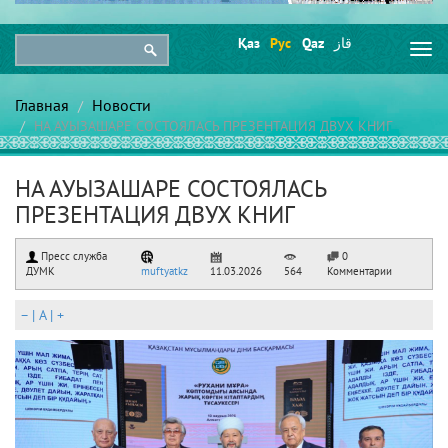
Қаз
Рус
Qaz
قاز
Togg
navi
Главная
Новости
НА АУЫЗАШАРЕ СОСТОЯЛАСЬ ПРЕЗЕНТАЦИЯ ДВУХ КНИГ
НА АУЫЗАШАРЕ СОСТОЯЛАСЬ
ПРЕЗЕНТАЦИЯ ДВУХ КНИГ
Пресс служба
0
ДУМК
muftyatkz
11.03.2026
564
Комментарии
–
|
A
|
+