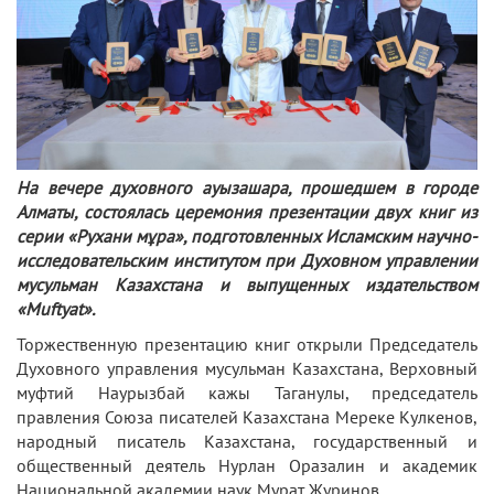
На вечере духовного ауызашара, прошедшем в городе
Алматы, состоялась церемония презентации двух книг из
серии «Рухани мұра», подготовленных Исламским научно-
исследовательским институтом при Духовном управлении
мусульман Казахстана и выпущенных издательством
«Muftyat».
Торжественную презентацию книг открыли Председатель
Духовного управления мусульман Казахстана, Верховный
муфтий Наурызбай кажы Таганулы, председатель
правления Союза писателей Казахстана Мереке Кулкенов,
народный писатель Казахстана, государственный и
общественный деятель Нурлан Оразалин и академик
Национальной академии наук Мурат Журинов.