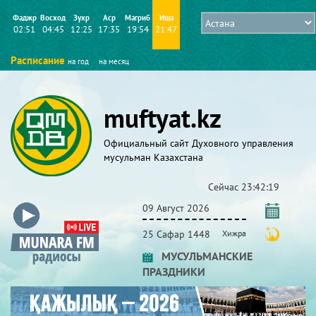
Фаджр
Восход
Зухр
Аср
Магриб
Иша
02:51
04:45
12:25
17:35
19:54
21:47
Расписание
на год
на месяц
muftyat.kz
Официальный сайт Духовного управления
мусульман Казахстана
Сейчас
23:42:20
09 Август 2026
25 Сафар 1448
Хижра
МУСУЛЬМАНСКИЕ
ПРАЗДНИКИ