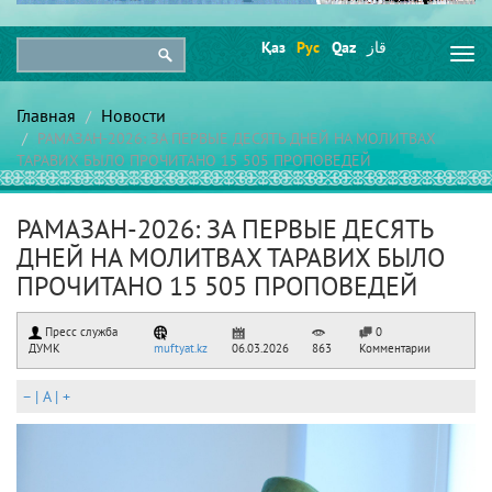
Қаз
Рус
Qaz
قاز
Togg
navi
Главная
Новости
РАМАЗАН-2026: ЗА ПЕРВЫЕ ДЕСЯТЬ ДНЕЙ НА МОЛИТВАХ
ТАРАВИХ БЫЛО ПРОЧИТАНО 15 505 ПРОПОВЕДЕЙ
РАМАЗАН-2026: ЗА ПЕРВЫЕ ДЕСЯТЬ
ДНЕЙ НА МОЛИТВАХ ТАРАВИХ БЫЛО
ПРОЧИТАНО 15 505 ПРОПОВЕДЕЙ
Пресс служба
0
ДУМК
muftyat.kz
06.03.2026
863
Комментарии
–
|
A
|
+