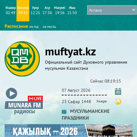
Фаджр
Восход
Зухр
Аср
Магриб
Иша
02:49
04:43
12:25
17:36
19:56
21:50
Расписание
на год
на месяц
muftyat.kz
Официальный сайт Духовного управления
мусульман Казахстана
Сейчас
08:19:16
07 Август 2026
23 Сафар 1448
Хижра
МУСУЛЬМАНСКИЕ
ПРАЗДНИКИ