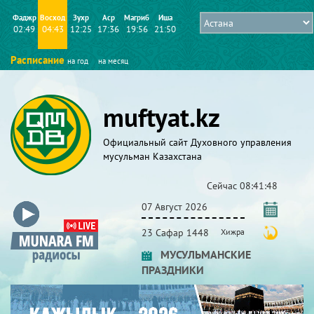
Фаджр
Восход
Зухр
Аср
Магриб
Иша
02:49
04:43
12:25
17:36
19:56
21:50
Расписание
на год
на месяц
muftyat.kz
Официальный сайт Духовного управления
мусульман Казахстана
Сейчас
08:41:50
07 Август 2026
23 Сафар 1448
Хижра
МУСУЛЬМАНСКИЕ
ПРАЗДНИКИ