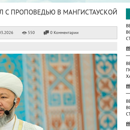
Л С ПРОПОВЕДЬЮ В МАНГИСТАУСКОЙ
В
В
03.2026
550
0 Комментарии
С
О
Т
В
П
Х
В
В
С
А