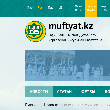
Фаджр
Восход
Зухр
Қаз
Рус
Qaz
قاز
02:51
04:45
12:25
muftyat.kz
Официальный сайт Духовного
управления мусульман Казахстана
НОВОСТИ
СТАТЬИ
ФЕТВЫ
ВО
Главная
Новости
ВЕРХОВНЫЙ МУФТИЙ ВЫСТУ