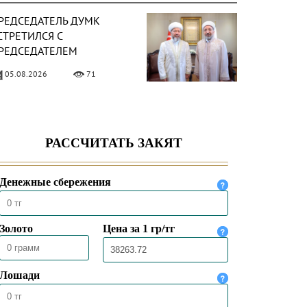
РЕДСЕДАТЕЛЬ ДУМК
СТРЕТИЛСЯ С
РЕДСЕДАТЕЛЕМ
ПРАВЛЕНИЯ ПО ДЕЛАМ
05.08.2026
71
ЕЛИГИИ ТУРЦИИ
ЕРХОВНЫЙ МУФТИЙ
СТРЕТИЛСЯ С
РЕЗВЫЧАЙНЫМ И
ОЛНОМОЧНЫМ ПОСЛОМ
04.08.2026
85
АЗАХСТАНА В ТУРЦИИ
РЕДСЕДАТЕЛЬ ДУМК
ЫСТУПИЛ С ПЯТНИЧНОЙ
РОПОВЕДЬЮ В МЕЧЕТИ
НҰРСҰЛТАН»
31.07.2026
84