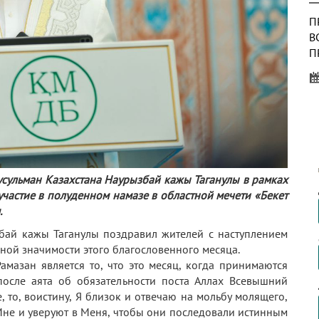
П
В
П
У
Р
В
В
Ч
П
К
усульман Казахстана Наурызбай кажы Таганулы в рамках
участие в полуденном намазе в областной мечети «Бекет
П
.
В
бай кажы Таганулы поздравил жителей с наступлением
П
ной значимости этого благословенного месяца.
«
мазан является то, что это месяц, когда принимаются
 после аята об обязательности поста Аллах Всевышний
 то, воистину, Я близок и отвечаю на мольбу молящего,
 Мне и уверуют в Меня, чтобы они последовали истинным