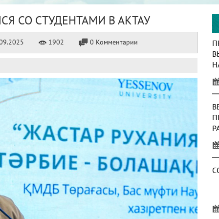
СЯ СО СТУДЕНТАМИ В АКТАУ
09.2025
1902
0 Комментарии
П
В
Н
Ф
Ц
В
П
Р
С