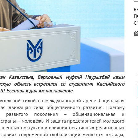
В
П
С
П
П
В
П
М
«
ман Казахстана, Верховный муфтий Наурызбай кажы
скую область встретился со студентами Каспийского
В
. Есенова и дал им наставление.
П
иятельной силой на международной арене. Социальная
К
ая движущая сила общественного развития. Поэтому
Е
онне развитого поколения – общенациональная и
й страны – молодёжь. И защита представителей молодого
ственных поступков и влияния негативных религиозных
условиях современной глобализации меняются взгляды,