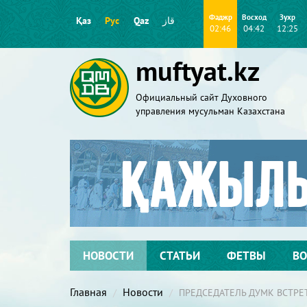
Фаджр
Восход
Зухр
Қаз
Рус
Qaz
قاز
02:46
04:42
12:25
muftyat.kz
Официальный сайт Духовного
управления мусульман Казахстана
НОВОСТИ
СТАТЬИ
ФЕТВЫ
ВО
Главная
Новости
ПРЕДСЕДАТЕЛЬ ДУМК ВСТРЕ