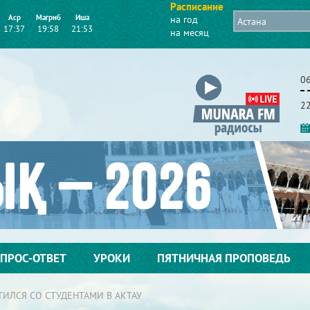
Расписание
Аср
Магриб
Иша
на год
17:37
19:58
21:53
на месяц
06
2
ПРОС-ОТВЕТ
УРОКИ
ПЯТНИЧНАЯ ПРОПОВЕДЬ
ТИЛСЯ СО СТУДЕНТАМИ В АКТАУ