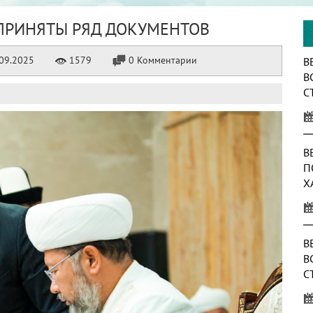
ПРИНЯТЫ РЯД ДОКУМЕНТОВ
09.2025
1579
0 Комментарии
В
В
С
О
Т
В
П
Х
В
В
С
А