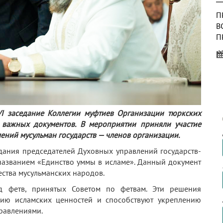
П
В
П
У
Р
В
В
Ч
П
 VI заседание Коллегии муфтиев Организации тюркских
К
д важных документов. В мероприятии приняли участие
ений мусульман государств — членов организации.
П
едания председателей Духовных управлений государств-
В
названием «Единство уммы в исламе». Данный документ
П
ества мусульманских народов.
«
д фетв, принятых Советом по фетвам. Эти решения
ию исламских ценностей и способствуют укреплению
равлениями.