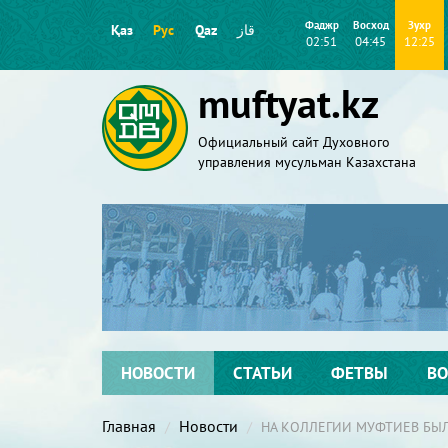
Фаджр
Восход
Зухр
Қаз
Рус
Qaz
قاز
02:51
04:45
12:25
muftyat.kz
Официальный сайт Духовного
управления мусульман Казахстана
НОВОСТИ
СТАТЬИ
ФЕТВЫ
ВО
Главная
Новости
НА КОЛЛЕГИИ МУФТИЕВ БЫ