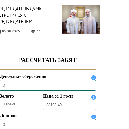
РЕДСЕДАТЕЛЬ ДУМК
СТРЕТИЛСЯ С
РЕДСЕДАТЕЛЕМ
ПРАВЛЕНИЯ ПО ДЕЛАМ
05.08.2026
77
ЕЛИГИИ ТУРЦИИ
ЕРХОВНЫЙ МУФТИЙ
СТРЕТИЛСЯ С
РЕЗВЫЧАЙНЫМ И
ОЛНОМОЧНЫМ ПОСЛОМ
04.08.2026
87
АЗАХСТАНА В ТУРЦИИ
РЕДСЕДАТЕЛЬ ДУМК
ЫСТУПИЛ С ПЯТНИЧНОЙ
РОПОВЕДЬЮ В МЕЧЕТИ
НҰРСҰЛТАН»
31.07.2026
87